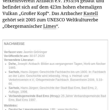
Verkehrsverein Arzbach e.V. 1953/54 gebaut und
befindet sich auf dem 423m hohen ehemaligen
Vulkan „Großer Kopf“. Das Arzbacher
Kastell
gehört seit 2005 zum UNESCO Weltkulturerbe
„Obergemanischer
Limes
“.
NACHWEISE
Verfasst von:
Jasmin Gröninger
Veröffentlicht am:
30.07.2020
Verwendete Literatur:
Dehe,
Joseph: Arzbach: Bilder aus vergangenen Tagen, Horb am Necker
1985.
Sarholz,
Hans-Jürgen: Geschichte Fachbachs bis um 1800. In: Fachbach
an der Lahn. Geschichte wird lebendig. Hrsg. v. Heimat- und
Verkehrsverein e.V.; Ortsgemeinde Fachbach. Bassenheim 2006, S.33-
66.
Sarholz,
Hans-Jürgen: Geschichte der Stadt Bad Ems, Bad Ems, 2.
Auflage, 1996.
Verbandsgemeinde Bad Ems (Hrsg.):
25 Jahre Verbandsgemeinde Bad
Ems, Bad Ems 1997.
Weblinks:
Deutsche Limeskommission.
URL:
www.deutsche-