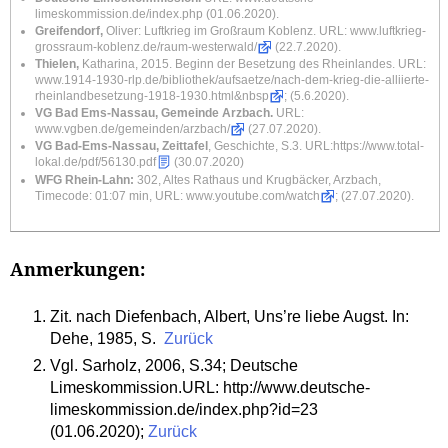
limeskommission.de/index.php
(01.06.2020).
Greifendorf,
Oliver: Luftkrieg im Großraum Koblenz. URL:
www.luftkrieg-
grossraum-koblenz.de/raum-westerwald/
(22.7.2020).
Thielen,
Katharina, 2015. Beginn der Besetzung des Rheinlandes. URL:
www.1914-1930-rlp.de/bibliothek/aufsaetze/nach-dem-krieg-die-alliierte-
rheinlandbesetzung-1918-1930.html&nbsp
; (5.6.2020).
VG Bad Ems-Nassau, Gemeinde Arzbach.
URL:
www.vgben.de/gemeinden/arzbach/
(27.07.2020).
VG Bad-Ems-Nassau, Zeittafel
, Geschichte, S.3. URL:
https://www.total-
lokal.de/pdf/56130.pdf
(30.07.2020)
WFG Rhein-Lahn:
302, Altes Rathaus und Krugbäcker, Arzbach,
Timecode: 01:07 min, URL:
www.youtube.com/watch
; (27.07.2020).
Anmerkungen:
Zit. nach Diefenbach, Albert, Uns’re liebe Augst. In:
Dehe, 1985, S.
Zurück
Vgl. Sarholz, 2006, S.34; Deutsche
Limeskommission.URL: http://www.deutsche-
limeskommission.de/index.php?id=23
(01.06.2020);
Zurück