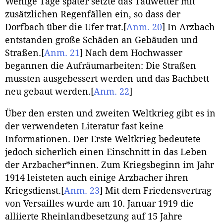
Wenige Tage später setzte das Tauwetter mit
zusätzlichen Regenfällen ein, so dass der
Dorfbach über die Ufer trat.
[
Anm. 20
]
In Arzbach
entstanden große Schäden an Gebäuden und
Straßen.
[
Anm. 21
]
Nach dem Hochwasser
begannen die Aufräumarbeiten: Die Straßen
mussten ausgebessert werden und das Bachbett
neu gebaut werden.
[
Anm. 22
]
Über den ersten und zweiten Weltkrieg gibt es in
der verwendeten Literatur fast keine
Informationen. Der Erste Weltkrieg bedeutete
jedoch sicherlich einen Einschnitt in das Leben
der Arzbacher*innen. Zum Kriegsbeginn im Jahr
1914 leisteten auch einige Arzbacher ihren
Kriegsdienst.
[
Anm. 23
]
Mit dem Friedensvertrag
von Versailles wurde am 10. Januar 1919 die
alliierte Rheinlandbesetzung auf 15 Jahre