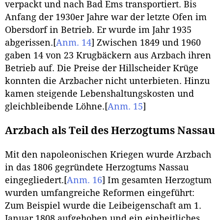
verpackt und nach Bad Ems transportiert. Bis
Anfang der 1930er Jahre war der letzte Ofen im
Obersdorf in Betrieb. Er wurde im Jahr 1935
abgerissen.
[
Anm. 14
]
Zwischen 1849 und 1960
gaben 14 von 23 Krugbäckern aus Arzbach ihren
Betrieb auf. Die Preise der Hillscheider Krüge
konnten die Arzbacher nicht unterbieten. Hinzu
kamen steigende Lebenshaltungskosten und
gleichbleibende Löhne.
[
Anm. 15
]
Arzbach als Teil des Herzogtums Nassau
Mit den napoleonischen Kriegen wurde Arzbach
in das 1806 gegründete Herzogtums Nassau
eingegliedert.
[
Anm. 16
]
Im gesamten Herzogtum
wurden umfangreiche Reformen eingeführt:
Zum Beispiel wurde die Leibeigenschaft am 1.
Januar 1808 aufgehoben und ein einheitliches