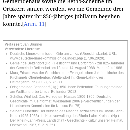
Gemeindehaus sowie die Betho-Scheune im
Ortskern saniert werden, wo die Gemeinde drei
Jahre später ihr 850-jähriges Jubiläum begehen
konnte.
[
Anm. 11
]
Verfasser:
Jan Brunner
Verwendete Literatur:
Deutsche Limeskommission: Orte am
Limes
(Übersichtskarte). URL:
www.deutsche-limeskommission.de/index.php
(17.06.2020).
Gemeinde Bettendorf (Hg.): Festschrift und Dorfchronik zur 825-Jahrfeier
der Gemeinde Bettendorf am 13. und 14. August 1988. Marienfels 1988.
Marx, Erhard: Aus der Geschichte der Evangelischen Jakobuskirche des
Kirchspiels Obertiefenbach/Bettendorf In: Rhein-Lahn-Kreis.
Heimatjahrbuch (2002), S. 76-80.
Ortsgemeinde Bettendorf (Hg.): 850 Jahre Bettendorf. Taunusgemeinde
am Weltkulturerbe
Limes
. Bettendorf 2013.
Schüler, Winfried: Das Herzogtum Nassau 1806-1866. Deutsche
Geschichte im Kleinformat. Wiesbaden 2006 (=Veröffentlichungen der
Historischen Kommission für Nassau Bd. 75).
Seibert, Hubertus: Der Aufstieg des Nationalsozialismus im Rhein-Lahn-
Kreis (1925-1933). In: Kreisverwaltung des Rhein-Lahn-Kreises (Hg.):
Der Rhein-Lahn-Kreis. Landschaft - Geschichte - Kultur unserer Heimat.
Oberwesel 1987, S. 219-251.