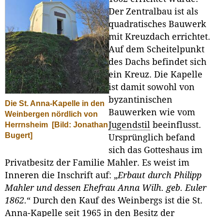
Der Zentralbau ist als
quadratisches Bauwerk
mit Kreuzdach errichtet.
Auf dem Scheitelpunkt
des Dachs befindet sich
ein Kreuz. Die Kapelle
ist damit sowohl von
byzantinischen
Die St. Anna-Kapelle in den
Bauwerken wie vom
Weinbergen nördlich von
Jugendstil
beeinflusst.
Herrnsheim
[Bild: Jonathan
Bugert]
Ursprünglich befand
sich das Gotteshaus im
Privatbesitz der Familie Mahler. Es weist im
Inneren die Inschrift auf: „
Erbaut durch Philipp
Mahler und dessen Ehefrau Anna Wilh. geb. Euler
1862.
“ Durch den Kauf des Weinbergs ist die St.
Anna-Kapelle seit 1965 in den Besitz der