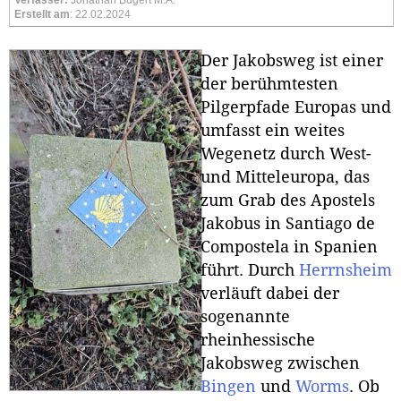
Verfasser:
Jonathan Bugert M.A.
Erstellt am
: 22.02.2024
Der Jakobsweg ist einer
der berühmtesten
Pilgerpfade Europas und
umfasst ein weites
Wegenetz durch West-
und Mitteleuropa, das
zum Grab des Apostels
Jakobus in Santiago de
Compostela in Spanien
führt. Durch
Herrnsheim
verläuft dabei der
sogenannte
rheinhessische
Jakobsweg zwischen
Bingen
und
Worms
. Ob