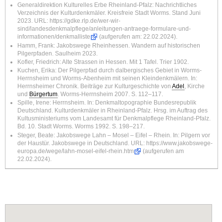
Generaldirektion Kulturelles Erbe Rheinland-Pfalz: Nachrichtliches
Verzeichnis der Kulturdenkmäler. Kreisfreie Stadt Worms. Stand Juni
2023. URL:
https://gdke.rlp.de/wer-wir-
sind/landesdenkmalpflege/anleitungen-antraege-formulare-und-
informationen/denkmalliste
(aufgerufen am: 22.02.2024).
Hamm, Frank: Jakobswege Rheinhessen. Wandern auf historischen
Pilgerpfaden. Saulheim 2023.
Kofler, Friedrich: Alte Strassen in Hessen. Mit 1 Tafel. Trier 1902.
Kuchen, Erika: Der Pilgerpfad durch dalbergisches Gebiet in Worms-
Herrnsheim und Worms-Abenheim mit seinen Kleindenkmälern. In:
Herrnsheimer Chronik. Beiträge zur Kulturgeschichte von
Adel
, Kirche
und
Bürgertum
. Worms-Herrnsheim 2007. S. 112–117.
Spille, Irene: Herrnsheim. In: Denkmaltopographie Bundesrepublik
Deutschland. Kulturdenkmäler in Rheinland-Pfalz. Hrsg. im Auftrag des
Kultusministeriums vom Landesamt für Denkmalpflege Rheinland-Pfalz.
Bd. 10. Stadt Worms. Worms 1992. S. 198–217.
Steger, Beate: Jakobswege Lahn – Mosel – Eifel – Rhein. In: Pilgern vor
der Haustür. Jakobswege in Deutschland. URL:
https://www.jakobswege-
europa.de/wege/lahn-mosel-eifel-rhein.htm
(aufgerufen am
22.02.2024).