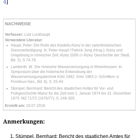
4
]
NACHWEISE
Verfasser:
Lutz Luckhaupt
Verwendete Literatur:
Haupt, Peter: Die Rolle des Kastells Alzey in der valentinianischen
Grenzverteidigung. In: Peter Haupt / Patrick Jung (Hrsg.): Alzey und
Umgebung in römischer Zeit. Alzey 2006 (= Alzey. Geschichte der Stadt,
Bd. 3), S.74-78.
Lamberth, W.: Die römische Wasserversorgung in Rheinhessen. In:
Symposium über die historische Entwicklung der
Wasserversorgungstechnik Köln 1982. Köln 1983 (= Schriftenr. d.
Frontinus-Ges., Bd. 6), S. 25-44.
Stümpel, Bernhard: Bericht des staatlichen Amtes für Vor- und
Frühgeschichte Mainz für die Zeit vom 1. Januar 1974 bis 31. Dezember
1975. MZ 71/72 (1976/77), S. 248-305.
Erstellt am:
10.07.2018
Anmerkungen:
Stümpel, Bernhard: Bericht des staatlichen Amtes für