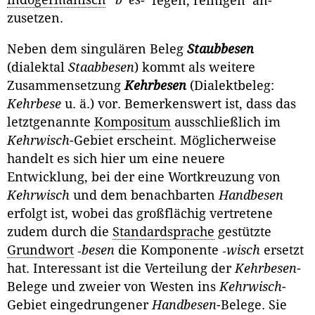
indogermanisch
*
b
es
- ‘fegen, reinigen’ an­
zusetzen.
Neben dem singulären Beleg
Staubbesen
(dialektal
Staabbesen
) kommt als weitere
Zusammensetzung
Kehrbesen
(Dialektbeleg:
Kehrbese
u. ä.) vor. Bemerkenswert ist, dass das
letztgenannte
Kompositum
ausschließlich im
Kehrwisch
-Gebiet erscheint. Möglicherweise
handelt es sich hier um eine neuere
Entwicklung, bei der eine Wortkreuzung von
Kehrwisch
und dem be­nachbarten
Handbesen
erfolgt ist, wobei das großflächig vertretene
zudem durch die
Standardsprache
gestützte
Grundwort
‑
besen
die Komponente ‑
wisch
ersetzt
hat. Interessant ist die Verteilung der
Kehrbesen
-
Belege und zweier von Westen ins
Kehrwisch
-
Gebiet eingedrungener
Handbesen
-Be­lege. Sie