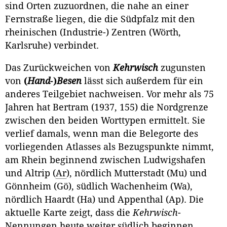
sind Orten zuzuordnen, die nahe an einer
Fernstraße liegen, die die Südpfalz mit den
rheinischen (Industrie-) Zentren (Wörth,
Karlsruhe) verbin­det.
Das Zurückweichen von
Kehrwisch
zugunsten
von
(
Hand
-)
Besen
lässt sich außerdem für ein
anderes Teilgebiet nachweisen. Vor mehr als 75
Jah­ren hat Bertram (1937, 155) die Nordgrenze
zwischen den beiden Worttypen ermittelt. Sie
verlief damals, wenn man die Belegorte des
vorliegenden At­lasses als Bezugspunkte nimmt,
am Rhein beginnend zwischen Ludwigsha­fen
und Altrip (
Ar
), nördlich Mutterstadt (Mu) und
Gönnheim (Gö), südlich Wachenheim (Wa),
nördlich Haardt (Ha) und Appenthal (Ap). Die
aktuelle Karte zeigt, dass die
Kehrwisch
-
Nennungen heute weiter südlich beginnen.