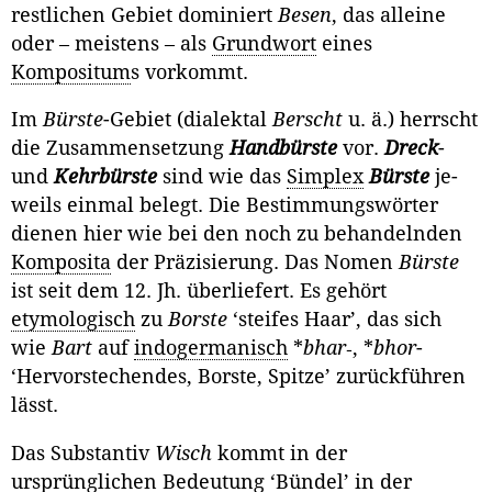
restlichen Gebiet dominiert
Besen
, das alleine
oder – meistens – als
Grundwort
eines
Kompositum
s vorkommt.
Im
Bürste
-Gebiet (dialektal
Berscht
u. ä.) herrscht
die Zusammensetzung
Handbürste
vor.
Dreck
-
und
Kehrbürste
sind wie das
Simplex
Bürste
je­
weils einmal belegt. Die Bestimmungswörter
dienen hier wie bei den noch zu behandelnden
Komposita
der Präzisierung. Das Nomen
Bürste
ist seit dem 12. Jh. überliefert. Es gehört
etymologisch
zu
Borste
‘steifes Haar’, das sich
wie
Bart
auf
indogermanisch
*
bhar
‑, *
bhor
-
‘Hervorstechendes, Borste, Spitze’ zu­rückführen
lässt.
Das Substantiv
Wisch
kommt in der
ursprünglichen Bedeutung ‘Bündel’ in der