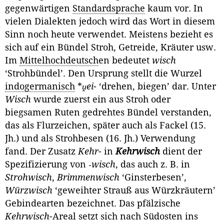
gegenwärtigen
Standardsprache
kaum vor. In
vielen Dialekten jedoch wird das Wort in diesem
Sinn noch heute verwendet. Meistens bezieht es
sich auf ein Bündel Stroh, Getreide, Kräuter usw.
Im
Mittelhochdeutsch
en bedeutet
wisch
‘Strohbündel’. Den Ursprung stellt die Wurzel
indogermanisch
*
ṷei
- ‘drehen, biegen’ dar. Unter
Wisch
wurde zuerst ein aus Stroh oder
biegsamen Ruten gedrehtes Bündel verstanden,
das als Flurzeichen, später auch als Fackel (15.
Jh.) und als Strohbesen (16. Jh.) Verwendung
fand. Der Zusatz
Kehr
- in
Kehrwisch
dient der
Spezifizierung von ‑
wisch
, das auch z. B. in
Strohwisch
,
Brimmen­wisch
‘Ginsterbesen’,
Würzwisch
‘geweihter Strauß aus Würzkräutern’
Ge­bindearten bezeichnet. Das pfälzische
Kehrwisch
-Areal setzt sich nach Süd­osten ins