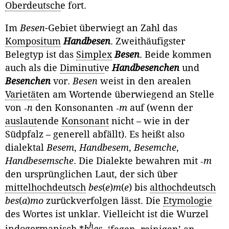
Oberdeutsch
e fort.
Im
Besen
-Gebiet überwiegt an Zahl das
Kompositum
Handbesen
. Zweithäufigster
Belegtyp ist das
Simplex
Besen
. Beide kommen
auch als die
Diminutiv
e
Handbesenchen
und
Besenchen
vor.
Besen
weist in den arealen
Varietät
en am Wortende überwiegend an Stelle
von ‑
n
den Konsonanten ‑
m
auf (wenn der
auslaut
ende
Konsonant
nicht – wie in der
Südpfalz – generell abfällt). Es heißt also
dialektal
Besem
,
Handbesem
,
Besemche
,
Handbesemsche
. Die Dialekte bewahren mit ‑
m
den ursprünglichen Laut, der sich über
mittelhochdeutsch
bes
(
e
)
m
(
e
) bis
althochdeutsch
bes
(
a
)
mo
zurückverfolgen lässt. Die
Etymologie
des Wortes ist unklar. Vielleicht ist die Wurzel
h