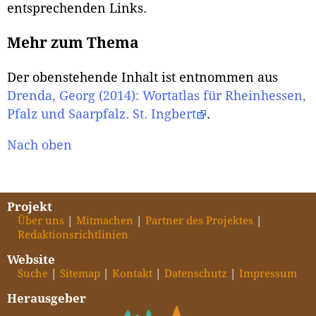
entsprechenden Links.
Mehr zum Thema
Der obenstehende Inhalt ist entnommen aus
Drenda, Georg (2014): Wortatlas für Rheinhessen,
Pfalz und Saarpfalz. St. Ingbert
.
Nach oben
Projekt
Über uns
Mitmachen
Partner des Projektes
Redaktionsrichtlinien
Website
Suche
Sitemap
Kontakt
Datenschutz
Impressum
Herausgeber