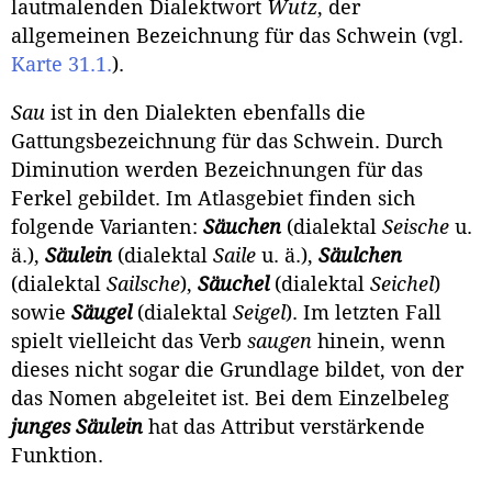
lautmalenden Dialekt­wort
Wutz
, der
allgemeinen Bezeichnung für das Schwein (vgl.
Karte 31.1.
).
Sau
ist in den Dialekten ebenfalls die
Gattungsbezeichnung für das Schwein. Durch
Diminution werden Bezeichnungen für das
Ferkel gebildet. Im Atlasgebiet finden sich
folgende Varianten:
Säuchen
(dialektal
Seische
u.
ä.),
Säulein
(dialektal
Saile
u. ä.),
Säulchen
(dialektal
Sailsche
),
Säuchel
(dialektal
Seichel
)
sowie
Säugel
(dialektal
Seigel
). Im letzten Fall
spielt vielleicht das Verb
saugen
hinein, wenn
dieses nicht sogar die Grundlage bildet, von der
das Nomen abgeleitet ist. Bei dem Einzelbeleg
junges
Säulein
hat das Attribut verstär­kende
Funktion.