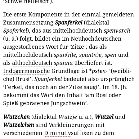
‘Schweinefleisch’).
Die erste Komponente in der einmal gemeldeten
Zusammensetzung
Spanferkel
(dialektal
Spoferkel
), das aus
mittelhochdeutsch
spenvarch
(u. ä.) folgt, bildet ein im Neuhochdeutschen
ausgestorbenes Wort für ‘Zitze’, das als
mittelhochdeutsch
spun
(
n
)
e
,
spün
(
n
)
e
,
spen
und
als
althochdeutsch
spunna
überliefert ist.
Indogermanisch
e Grundlage ist *
psten
- ‘(weibli­
che) Brust’.
Spanferkel
bedeutet also ursprünglich
‘Ferkel, das noch an der Zitze saugt’. Im 18. Jh.
bekommt das Wort den Inhalt ‘am Rost oder
Spieß gebratenes Jungschwein’.
Wutzchen
(dialektal
Wutzje
u. ä.),
Wutzel
und
Wutzelchen
sind Verkleine­rungen mit
verschiedenen
Diminutiv
suffixen zu dem