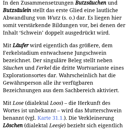
In den Zusammensetzungen
Butzsäuchen
und
Butzsäulein
stellt das erste Glied eine lautliche
Abwandlung von
Wutz
(s. o.) dar. Es liegen hier
somit verstärkende Bildungen vor, bei denen der
Inhalt ‘Schwein’ doppelt ausgedrückt wird.
Mit
Läufer
wird eigentlich das größere, dem
Ferkelstadium entwach­sene Jungschwein
bezeichnet. Der singuläre Beleg stellt neben
Säuchen
und
Ferkel
die dritte Wortvariante eines
Explorationsortes dar. Wahrscheinlich hat die
Gewährsperson alle ihr verfügbaren
Bezeichnungen aus dem Sach­bereich aktiviert.
Mit
Lose
(dialektal
Loos
) – die Herkunft des
Wortes ist unbekannt – wird das Mutterschwein
benannt (vgl.
Karte 31.1.
). Die Verkleinerung
Löschen
(dialektal
Leesje
) bezieht sich eigentlich