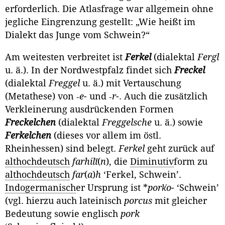
erforderlich. Die Atlasfrage war allgemein ohne
jegliche Eingrenzung gestellt: „Wie heißt im
Dialekt das Junge vom Schwein?“
Am weitesten verbreitet ist
Ferkel
(dialektal
Fergl
u. ä.). In der Nordwest­pfalz findet sich
Freckel
(dialektal
Freggel
u. ä.) mit Vertauschung
(Metathese) von ‑
e
- und ‑
r
-. Auch die zusätzlich
Verkleinerung ausdrückenden Formen
Freckelchen
(dialektal
Freggelsche
u. ä.) sowie
Ferkelchen
(dieses vor allem im östl.
Rheinhessen) sind belegt.
Ferkel
geht zurück auf
althochdeutsch
farhilī
(
n
), die
Diminutiv
form zu
althochdeutsch
far
(
a
)
h
‘Ferkel, Schwein’.
Indogermanisch
er Ursprung ist *
porḱo
- ‘Schwein’
(vgl. hierzu auch lateinisch
porcus
mit gleicher
Bedeutung sowie englisch
pork