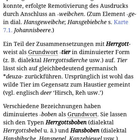
konnte, erfolgte Remotivierung des Ausdrucks
durch Anschluss an ‑
weibchen
. (Zum Element ‑
ge
-
in dial.
Hansgeweibche
;
Hansgebiebche
s.
Karte
7.1.
Johannisbeere
.)
Ein Teil der Zusammensetzungen mit
Herrgott
-
weist als
Grundwort
‑
tier
in diminuierter Form
(z. B. dialektal
Herrgottsdierche
usw.) auf.
Tier
lässt sich auf gleichbedeutend germanisch
*
deuza
- zurückführen. Ursprünglich ist wohl das
wilde Tier im Gegensatz zum Haustier gemeint
(vgl. englisch
deer
‘Hirsch, Reh usw.’)
Verschiedene Bezeichnungen haben
diminuiertes ‑
boben
als
Grundwort
. Sie lassen
sich den Typen
Herrgottsboben
(dialektal
Herrgottsbebel
u. ä.) und
Hansboben
(dialektal
Hansbibsche
,
Hanspepel
,
Kanzebiewel
usw.)