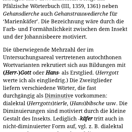
Pfälzische Wörterbuch (III, 1359, 1361) neben
Gehansdierche
auch
Gehans­trauwedierche
für
‘Marienkäfer’. Die Bezeichnung wäre durch die
Farb- und Formähnlichkeit zwischen dem Insekt
und der Johannisbeere motiviert.
Die überwiegende Mehrzahl der im
Untersuchungsareal vertretenen autochthonen
Wortvarianten rekrutiert sich aus Bildungen mit
(
Herr
‑)
Gott
oder
Hans
- als Erstglied. (
Herrgott
werte ich als eingliedrig.) Die Zweitglie­der
liefern verschiedene Wörter, die fast
durchgängig als
Diminutiv
e vor­kommen:
dialektal (
Herrgotts
)
tierle
, (
Hans
)
bibsche
usw. Die
Diminuierungen sind motiviert durch die kleine
Gestalt des Insekts. Lediglich ‑
käfer
tritt auch in
nicht-diminuierter Form auf, vgl. z. B. dialektal