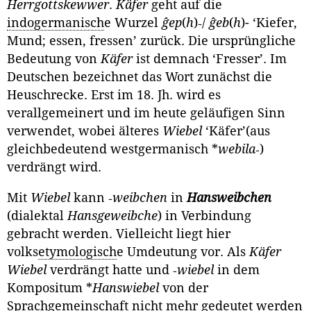
Herrgottskewwer
.
Käfer
geht auf die
indogermanisch
e Wurzel
ĝep
(
h
)‑/
ĝeb
(
h
)- ‘Kiefer,
Mund; essen, fressen’ zu­rück. Die ursprüngliche
Bedeutung von
Käfer
ist demnach ‘Fresser’. Im
Deutschen bezeichnet das Wort zunächst die
Heuschrecke. Erst im 18. Jh. wird es
verallgemeinert und im heute geläufigen Sinn
verwendet, wobei älte­res
Wiebel
‘Käfer’(aus
gleichbedeutend westgermanisch *
webila
‑)
verdrängt wird.
Mit
Wiebel
kann ‑
weibchen
in
Hansweibchen
(dialektal
Hansgeweibche
) in Verbindung
gebracht werden. Vielleicht liegt hier
volks
etymologisch
e Um­deutung vor. Als
Käfer
Wiebel
verdrängt hatte und ‑
wiebel
in dem
Kompo­situm *
Hanswiebel
von der
Sprachgemeinschaft nicht mehr gedeutet werden