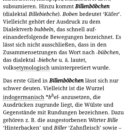
subsumieren. Hinzu kommt
Billenböbchen
(dialektal
Billebiebche
).
Boben
bedeutet ‘Käfer’.
Vielleicht gehört der Ausdruck zu dem
Dialektverb
bubbeln
, das schnell auf­
einanderfolgende Bewegungen bezeichnet. Es
lässt sich nicht ausschließen, dass in den
Zusammensetzungen das Wort nach ‑
bübchen
,
das dialektal ‑
biebche
u. ä. lautet,
volks
etymologisch
uminterpretiert wurde.
Das erste Glied in
Billenböbchen
lässt sich nur
schwer deuten. Viel­leicht ist die Wurzel
h
indogermanisch
*
b
el
- anzusetzen, die
Ausdrücken zugrunde liegt, die Wülste und
Gegenstände mit Rundungen bezeichnen. Dazu
gehören z. B. die ausgestorbenen Wörter
Bille
‘Hinterbacken’ und
Biller
‘Zahnfleisch’ sowie –