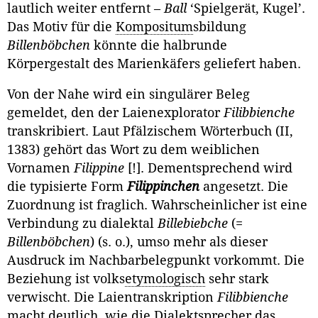
lautlich weiter entfernt –
Ball
‘Spielgerät, Kugel’.
Das Motiv für die
Kompositum
sbildung
Billenböbchen
könnte die halbrunde
Körpergestalt des Marienkäfers geliefert haben.
Von der Nahe wird ein singulärer Beleg
gemeldet, den der Laienexplo­rator
Filibbienche
transkribiert. Laut Pfälzischem Wörterbuch (II,
1383) gehört das Wort zu dem weiblichen
Vornamen
Filippine
[!]. Dementsprechend wird
die typi­sierte Form
Filippinchen
angesetzt. Die
Zuordnung ist fraglich. Wahr­scheinlicher ist eine
Verbindung zu dialektal
Billebiebche
(=
Billenböbchen
) (s. o.), umso mehr als dieser
Ausdruck im Nachbarbelegpunkt vorkommt. Die
Beziehung ist volks
etymologisch
sehr stark
verwischt. Die Laientranskrip­tion
Filibbienche
macht deutlich, wie die Dialektsprecher das