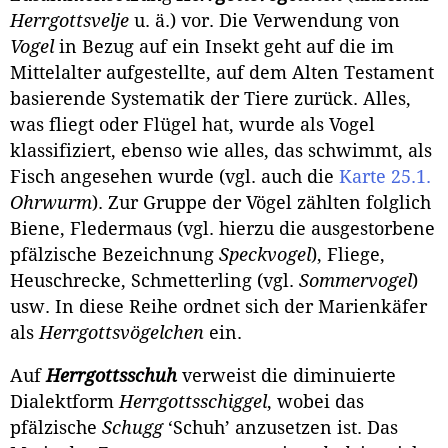
Herrgottsvelje
u. ä.) vor. Die Verwendung von
Vogel
in Bezug auf ein Insekt geht auf die im
Mittelalter aufgestellte, auf dem Alten Testa­ment
basierende Systematik der Tiere zurück. Alles,
was fliegt oder Flügel hat, wurde als Vogel
klassifiziert, ebenso wie alles, das schwimmt, als
Fisch angesehen wurde (vgl. auch die
Karte 25.1.
Ohrwurm
). Zur Gruppe der Vö­gel zählten folglich
Biene, Fledermaus (vgl. hierzu die ausgestorbene
pfälzi­sche Bezeichnung
Speckvogel
), Fliege,
Heuschrecke, Schmetterling (vgl.
Sommervogel
)
usw. In diese Reihe ordnet sich der Marienkäfer
als
Herr­gottsvögelchen
ein.
Auf
Herrgottsschuh
verweist die diminuierte
Dialektform
Herrgotts­schiggel
, wobei das
pfälzische
Schugg
‘Schuh’ anzusetzen ist. Das