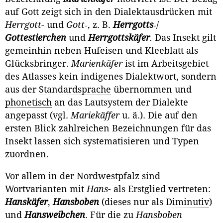
auf Gott zeigt sich in den Dialektausdrücken mit
Herrgott
- und
Gott
‑, z. B.
H
errgotts
‑/
Gottestierchen
und
Herrgottskäfer
.
Das Insekt gilt
gemeinhin neben Hufeisen und Kleeblatt als
Glücksbringer.
Marienkäfer
ist im Arbeitsgebiet
des Atlasses kein indigenes Dialektwort, sondern
aus der
Standardsprache
übernommen und
phonetisch
an das Lautsystem der Dia­lekte
angepasst (vgl.
Mariekäffer
u. ä.). Die auf den
ersten Blick zahlreichen Bezeichnungen für das
Insekt lassen sich systematisieren und Typen
zuord­nen.
Vor allem in der Nordwestpfalz sind
Wortvarianten mit
Hans
- als Erst­glied vertreten:
Hanskäfer
,
Hansboben
(dieses nur als
Diminutiv
)
und
Hansweibchen
. Für die zu
Hansboben