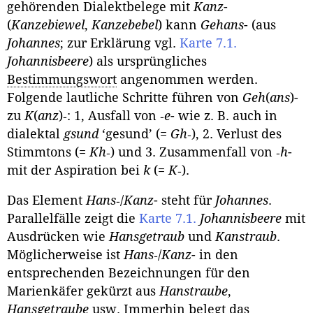
gehörenden Dialektbelege mit
Kanz
-
(
Kanzebiewel
,
Kanzebebel
) kann
Gehans
- (aus
Johannes
; zur Erklärung vgl.
Karte 7.1.
Johannisbeere
) als ursprüngliches
Bestimmungswort
angenom­men werden.
Folgende lautliche Schritte führen von
Geh
(
ans
)-
zu
K
(
anz
)‑: 1, Ausfall von ‑
e
- wie z. B. auch in
dialektal
gsund
‘gesund’ (=
Gh
‑), 2. Verlust des
Stimmtons (=
Kh
‑) und 3. Zusammenfall von ‑
h
-
mit der Aspiration bei
k
(=
K
‑).
Das Element
Hans
‑/
Kanz
- steht für
Johannes
.
Parallelfälle zeigt die
Karte 7.1.
Johannisbeere
mit
Ausdrücken wie
Hansgetraub
und
Kanstraub
.
Möglicherweise ist
Hans
‑/
Kanz
- in den
entsprechenden Bezeichnungen für den
Marienkäfer gekürzt aus
Hanstraube
,
Hansgetraube
usw. Immerhin be­legt das