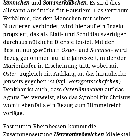
lämmchen
und
Sommerkälbchen
. Es sind dies
allesamt Ausdrücke für Haustiere. Das vertraute
Verhältnis, das den Menschen mit seinen
Nutztieren verbindet, wird hier auf ein Insekt
projiziert, das als Blatt- und Schildlaus­vertilger
durchaus nützliche Dienste leistet. Mit den
Bestimmungswörtern
Oster
- und
Sommer
- wird
Bezug genommen auf die Jahreszeit, in der der
Marienkäfer in Erscheinung tritt, wobei mit
Oster
- zugleich ein Anklang an das himmlische
Jenseits gegeben ist (vgl.
Herrgottsschäfchen
).
Denkbar ist auch, dass
Osterlämmchen
auf das
Agnus Dei verweist, also das Symbol für Christus,
womit ebenfalls ein Bezug zum Himmelreich
vorläge.
Fast nur in Rheinhessen kommt die
Zusammensetzung
Herrgottsvögel­chen
(dialektal