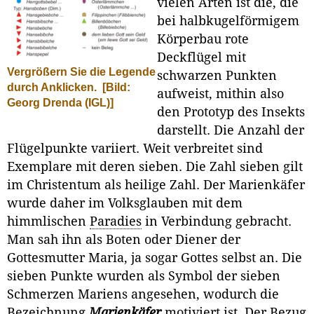
vielen Arten ist die, die
bei halbkugelförmigem
Körperbau rote
Deckflügel mit
Vergrößern Sie die Legende
schwarzen Punkten
durch Anklicken.
[Bild:
aufweist, mithin also
Georg Drenda (IGL)]
den Prototyp des Insekts
darstellt. Die Anzahl der
Flü­gelpunkte variiert. Weit verbreitet sind
Exemplare mit deren sieben. Die Zahl sieben gilt
im Christentum als heilige Zahl. Der Marienkäfer
wurde da­her im Volksglauben mit dem
himmlischen
Paradies
in Verbindung ge­bracht.
Man sah ihn als Boten oder Diener der
Gottesmutter Maria, ja sogar Gottes selbst an. Die
sieben Punkte wurden als Symbol der sieben
Schmer­zen Mariens angesehen, wodurch die
Bezeichnung
Marienkäfer
motiviert ist. Der Bezug