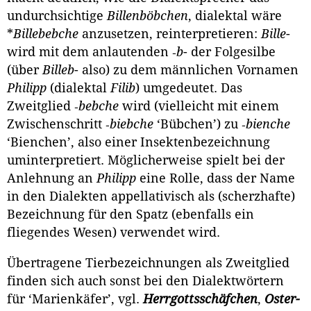
undurchsich­tige
Billenböbchen
, dialektal wäre
*
Billebebche
anzusetzen, reinterpretieren:
Bille
-
wird mit dem anlautenden ‑
b
- der Folgesilbe
(über
Billeb
- also) zu dem männli­chen Vornamen
Philipp
(dialektal
Filib
) umgedeutet. Das
Zweitglied ‑
bebche
wird (vielleicht mit einem
Zwischenschritt ‑
biebche
‘Bübchen’) zu ‑
bienche
‘Bienchen’, also einer Insektenbezeichnung
uminterpretiert. Mögli­cherweise spielt bei der
Anlehnung an
Philipp
eine Rolle, dass der Name
in den Dia­lekten appellativisch als (scherzhafte)
Bezeichnung für den Spatz (ebenfalls ein
fliegendes Wesen) verwendet wird.
Übertragene Tierbezeichnungen als Zweitglied
finden sich auch sonst bei den Dialektwörtern
für ‘Marienkäfer’, vgl.
Herrgottsschäfchen
,
Oster­