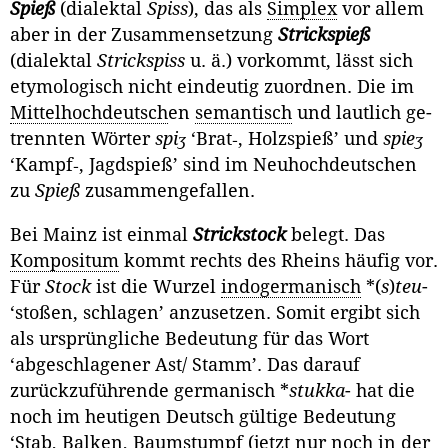
Spieß
(dialektal
Spiss
), das als
Simplex
vor allem
aber in der Zusam­mensetzung
Strickspieß
(dialektal
Strickspiss
u. ä.) vorkommt, lässt sich
etymo­logisch nicht eindeutig zuordnen. Die im
Mittelhochdeutsch
en
semantisch
und lautlich ge­
trennten Wörter
spiʒ
‘Brat‑, Holzspieß’ und
spieʒ
‘Kampf‑, Jagdspieß’ sind im Neuhochdeutschen
zu
Spieß
zusammengefallen.
Bei Mainz ist einmal
Strickstock
belegt. Das
Kompositum
kommt rechts des Rheins häufig vor.
Für
Stock
ist die Wurzel
indogermanisch
*(
s
)
teu
-
‘stoßen, schla­gen’ anzusetzen. Somit ergibt sich
als ursprüngliche Bedeutung für das Wort
‘abgeschlagener Ast/ Stamm’. Das darauf
zurückzuführende germanisch *
stukka
- hat die
noch im heutigen Deutsch gültige Bedeutung
‘Stab, Balken, Baum­stumpf (jetzt nur noch in der