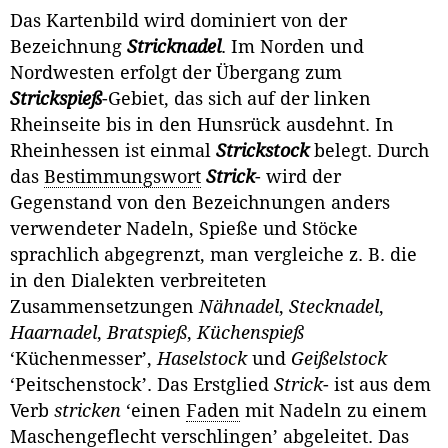
Das Kartenbild wird dominiert von der
Bezeichnung
Stricknadel
. Im Norden und
Nordwesten erfolgt der Übergang zum
Strickspieß
-Gebiet, das sich auf der linken
Rheinseite bis in den Hunsrück ausdehnt. In
Rheinhessen ist einmal
Strickstock
belegt. Durch
das
Bestimmungswort
Strick
- wird der
Gegenstand von den Bezeichnungen anders
verwendeter Nadeln, Spieße und Stöcke
sprachlich abgegrenzt, man vergleiche z. B. die
in den Dialekten ver­breiteten
Zusammensetzungen
Nähnadel
,
Stecknadel
,
Haarnadel
,
Bratspieß
,
Küchenspieß
‘Küchenmesser’,
Haselstock
und
Geißelstock
‘Peitschenstock’. Das Erstglied
Strick
- ist aus dem
Verb
stricken
‘einen
Faden
mit Nadeln zu einem
Maschengeflecht verschlingen’ abgeleitet. Das