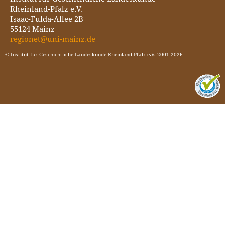
Rheinland-Pfalz e.V.
Isaac-Fulda-Allee 2B
55124 Mainz
regionet@uni-mainz.de
© Institut für Geschichtliche Landeskunde Rheinland-Pfalz e.V. 2001-2026