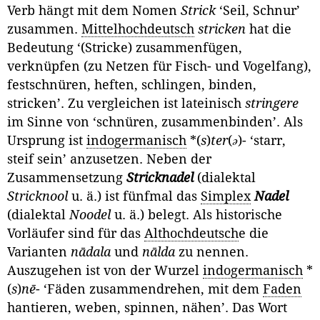
Verb hängt mit dem Nomen
Strick
‘Seil, Schnur’
zusammen.
Mittelhochdeutsch
stricken
hat die
Bedeutung ‘(Stricke) zusammenfügen,
verknüpfen (zu Netzen für Fisch- und Vogel­fang),
festschnüren, heften, schlingen, binden,
stricken’. Zu vergleichen ist lateinisch
stringere
im Sinne von ‘schnüren, zusammenbinden’. Als
Ursprung ist
indogermanisch
*(
s
)
ter
(
ə
)- ‘starr,
steif sein’ anzusetzen. Neben der
Zusammensetzung
Stricknadel
(dialektal
Stricknool
u. ä.) ist fünfmal das
Simplex
Nadel
(dialektal
Noodel
u. ä.) belegt. Als historische
Vorläufer sind für das
Althochdeutsch
e die
Varian­ten
nādala
und
nālda
zu nennen.
Auszugehen ist von der Wurzel
indogermanisch
*
(
s
)
nē
- ‘Fäden zusammendrehen, mit dem
Faden
hantieren, weben, spinnen, nähen’. Das Wort