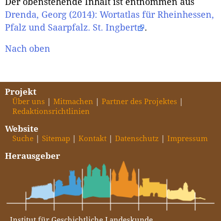
Der obenstehende Inhalt ist entnommen aus
Drenda, Georg (2014): Wortatlas für Rheinhessen,
Pfalz und Saarpfalz. St. Ingbert
.
Nach oben
Projekt
Über uns
Mitmachen
Partner des Projektes
Redaktionsrichtlinien
Website
Suche
Sitemap
Kontakt
Datenschutz
Impressum
Herausgeber
Institut für Geschichtliche Landeskunde