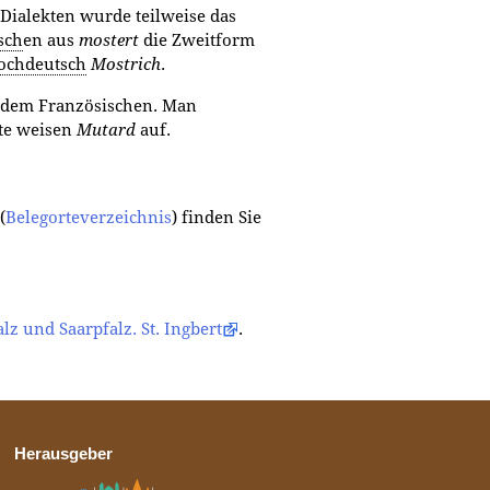
 Dialekten wurde teilweise das
sch
en aus
mostert
die Zweitform
ochdeutsch
Mostrich
.
dem Französischen. Man
kte weisen
Mutard
auf.
(
Belegorteverzeichnis
) finden Sie
lz und Saarpfalz. St. Ingbert
.
Herausgeber