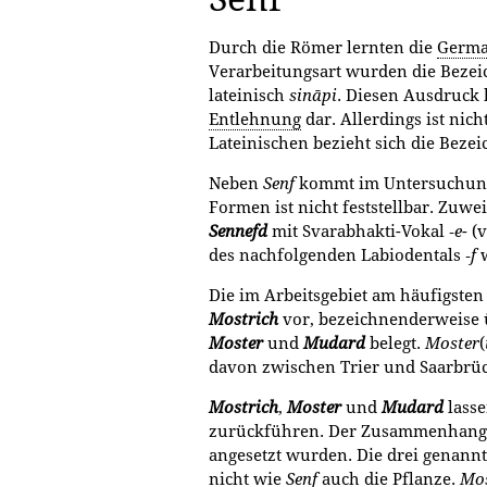
Durch die Römer lernten die
Germ
Verarbeitungsart wurden die Bez
lateinisch
sināpi
. Diesen Ausdruck 
Entlehnung
dar. Aller­dings ist ni
Lateinischen bezieht sich die Beze
Neben
Senf
kommt im Untersuchungs
Formen ist nicht feststellbar. Zuwe
Sennefd
mit Svarabhakti-Vokal ‑
e
- (
des nachfolgenden Labiodentals ‑
f
w
Die im Arbeitsgebiet am häufigste
Mostrich
vor, bezeichnenderweise 
Moster
und
Mudard
belegt.
Moster
(
davon zwischen Trier und Saarbrü
Mostrich
,
Moster
und
Mudard
lasse
zurückführen. Der Zu­sammenhang mi
angesetzt wurden. Die drei genann
nicht wie
Senf
auch die Pflanze.
Mos