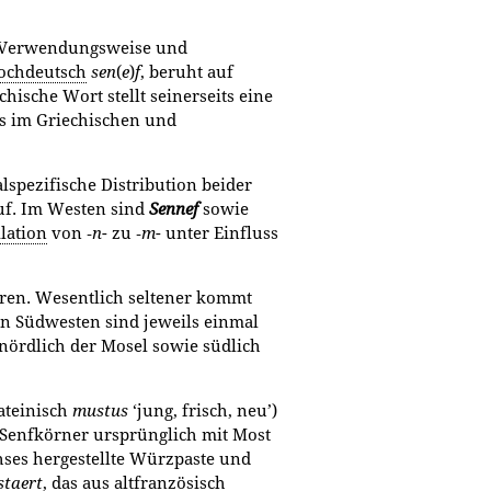
r Verwendungsweise und
hochdeutsch
sen
(
e
)
f
, beruht auf
hische Wort stellt seinerseits eine
its im Griechischen und
lspezifische Distribution beider
auf. Im Westen sind
Sennef
sowie
lation
von ‑
n
- zu ‑
m
- unter Ein­fluss
en. Wesentlich seltener kommt
en Südwesten sind jeweils einmal
örd­lich der Mosel sowie südlich
lateinisch
mustus
‘jung, frisch, neu’)
) Senfkörner ursprünglich mit Most
ses hergestellte Würzpaste und
taert
, das aus altfranzösisch