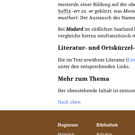
mostarde
, einer Bildung auf der o
Suffix
‑
ert
zu ‑
er
gekürzt, was
Most
musthart
. Der Aus­tausch des Name
Bei
Mudard
im südlichen Saarland h
vergleiche hierzu neufranzösisch
m
Literatur- und Ortskürzel
Die im Text erwähnte Literatur (
Lit
unter den entsprechenden Links.
Mehr zum Thema
Der obenstehende Inhalt ist entn
Nach oben
Regionen
Bibliothek
Hunsrück
Aufsätze