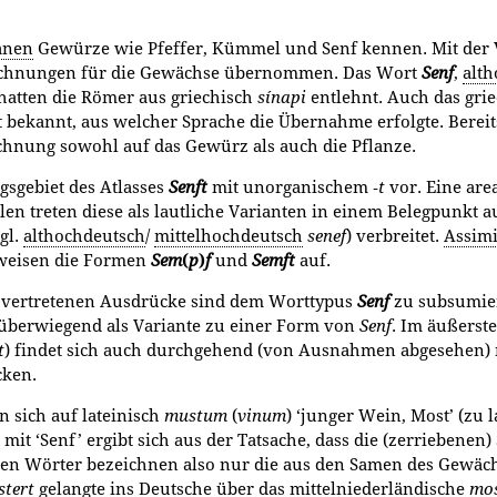
anen
Gewürze wie Pfeffer, Kümmel und Senf kennen. Mit de
eichnungen für die Gewächse übernommen. Das Wort
Senf
,
alt
hatten die Römer aus griechisch
sínapi
entlehnt. Auch das griec
cht bekannt, aus welcher Sprache die Übernahme erfolgte. Bere
ichnung sowohl auf das Gewürz als auch die Pflanze.
gebiet des Atlasses
Senft
mit un­organischem ‑
t
vor. Eine area
ilen treten diese als lautliche Varianten in einem Be­legpunkt 
vgl.
althochdeutsch
/
mittelhochdeutsch
senef
) verbreitet.
Assimi
eisen die Formen
Sem
(
p
)
f
und
Semft
auf.
n vertretenen Ausdrücke sind dem Worttypus
Senf
zu subsumier
überwiegend als Variante zu einer Form von
Senf
. Im äußerst
t
) findet sich auch durchgehend (von Ausnahmen abgesehen) n
cken.
n sich auf lateinisch
mustum
(
vinum
) ‘jun­ger Wein, Most’ (zu 
t ‘Senf’ ergibt sich aus der Tatsache, dass die (zerriebenen
ten Wörter bezeichnen also nur die aus den Samen des Gewäch
tert
gelangte ins Deut­sche über das mittelniederländische
mos