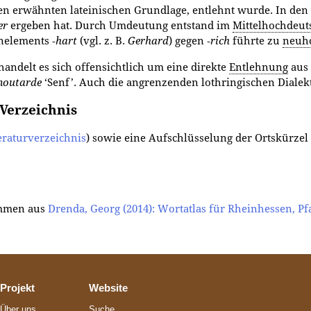
ben erwähnten lateinischen Grundlage, entlehnt wurde. In den
er
ergeben hat. Durch Um­deutung entstand im
Mittelhochdeut
nelements ‑
hart
(vgl. z. B.
Gerhard
) gegen ‑
rich
führte zu
neuh
andelt es sich offensichtlich um eine direkte
Entlehnung
aus 
outarde
‘Senf’. Auch die angrenzenden lothringischen Diale
-Verzeichnis
eraturverzeichnis
) sowie eine Aufschlüsselung der Ortskürzel 
ommen aus
Drenda, Georg (2014): Wortatlas für Rheinhessen, Pfa
Projekt
Website
Über uns
Suche