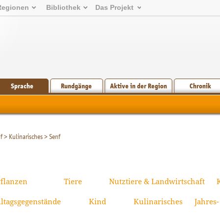
Regionen
Bibliothek
Das Projekt
Sprache
Rundgänge
Aktive in der Region
Chronik
f
>
Kulinarisches
>
Senf
flanzen
Tiere
Nutztiere & Landwirtschaft
lltagsgegenstände
Kind
Kulinarisches
Jahres-