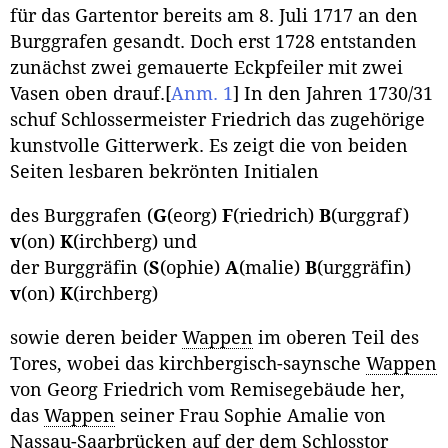
für das Gartentor bereits am 8. Juli 1717 an den
Burggrafen gesandt. Doch erst 1728 entstanden
zunächst zwei gemauerte Eckpfeiler mit zwei
Vasen oben drauf.
[
Anm. 1
]
In den Jahren 1730/31
schuf Schlossermeister Friedrich das zugehörige
kunstvolle Gitterwerk. Es zeigt die von beiden
Seiten lesbaren bekrönten Initialen
des Burggrafen (
G
(eorg)
F
(riedrich)
B
(urggraf)
v
(on)
K
(irchberg) und
der Burggräfin (
S
(ophie)
A
(malie)
B
(urggräfin)
v
(on)
K
(irchberg)
sowie deren beider
Wappen
im oberen Teil des
Tores, wobei das kirchbergisch-saynsche
Wappen
von Georg Friedrich vom Remisegebäude her,
das
Wappen
seiner Frau Sophie Amalie von
Nassau-Saarbrücken auf der dem Schlosstor