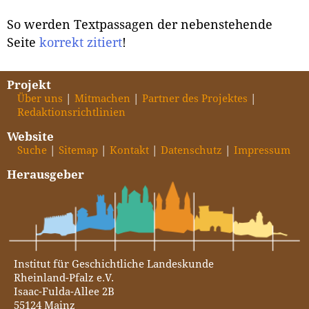
So werden Textpassagen der nebenstehende
Seite
korrekt zitiert
!
Projekt
Über uns
Mitmachen
Partner des Projektes
Redaktionsrichtlinien
Website
Suche
Sitemap
Kontakt
Datenschutz
Impressum
Herausgeber
Institut für Geschichtliche Landeskunde
Rheinland-Pfalz e.V.
Isaac-Fulda-Allee 2B
55124 Mainz