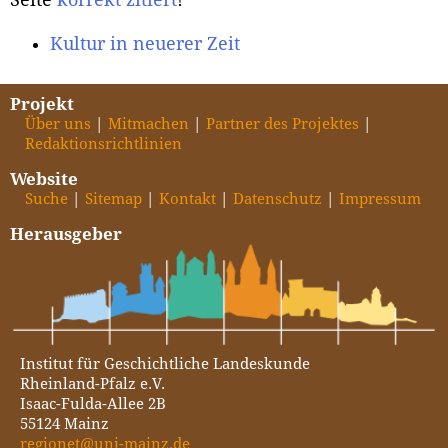
Seite
korrekt zitiert
!
Kultur in neuerer Zeit
Projekt
Über uns
Mitmachen
Partner des Projektes
Redaktionsrichtlinien
Website
Suche
Sitemap
Kontakt
Datenschutz
Impressum
Herausgeber
Institut für Geschichtliche Landeskunde
Rheinland-Pfalz e.V.
Isaac-Fulda-Allee 2B
55124 Mainz
regionet@uni-mainz.de