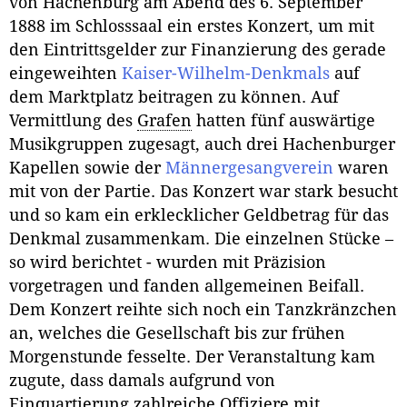
von Hachenburg am Abend des 6. September
1888 im Schlosssaal ein erstes Konzert, um mit
den Eintrittsgelder zur Finanzierung des gerade
eingeweihten
Kaiser-Wilhelm-Denkmals
auf
dem Marktplatz beitragen zu können. Auf
Vermittlung des
Grafen
hatten fünf auswärtige
Musikgruppen zugesagt, auch drei Hachenburger
Kapellen sowie der
Männergesangverein
waren
mit von der Partie. Das Konzert war stark besucht
und so kam ein erklecklicher Geldbetrag für das
Denkmal zusammenkam. Die einzelnen Stücke –
so wird berichtet - wurden mit Präzision
vorgetragen und fanden allgemeinen Beifall.
Dem Konzert reihte sich noch ein Tanzkränzchen
an, welches die Gesellschaft bis zur frühen
Morgenstunde fesselte. Der Veranstaltung kam
zugute, dass damals aufgrund von
Einquartierung zahlreiche Offiziere mit