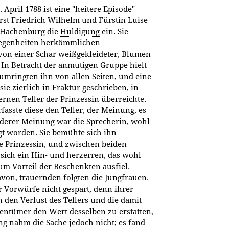
April 1788 ist eine "heitere Episode"
rst
Friedrich Wilhelm und Fürstin Luise
u Hachenburg die
Huldigung
ein. Sie
elegenheiten herkömmlichen
on einer Schar weißgekleideter, Blumen
In Betracht der anmutigen Gruppe hielt
umringten ihn von allen Seiten, und eine
sie zierlich in Fraktur geschrieben, in
ernen Teller der Prinzessin überreichte.
asste diese den Teller, der Meinung, es
nderer Meinung war die Sprecherin, wohl
gt worden. Sie bemühte sich ihn
e Prinzessin, und zwischen beiden
sich ein Hin- und herzerren, das wohl
um Vorteil der Beschenkten ausfiel.
avon, trauernden folgten die Jungfrauen.
 Vorwürfe nicht gespart, denn ihrer
 den Verlust des Tellers und die damit
entümer den Wert desselben zu erstatten,
ng nahm die Sache jedoch nicht; es fand