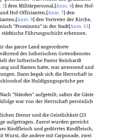
 5
]
dem Militärpersonal,
[
Anm. 6
]
den Hof-
und Hof-Offizianten,
[
Anm. 7
]
den
ianten,
[
Anm. 9
]
den Vertreter der Kirche,
inisch "Prominenz" in der Stadt
[
Anm. 11
]
 städtische Führungsschicht erkennen.
ür das ganze Land angeordnete
ährend des lutherischen Gottesdienstes
elt der lutherische Pastor Reinhardt
 Rang und Namen hatte, war anwesend und
ungen. Dann begab sich die Herrschaft in
chlosshof die Huldigungssprüche per
 Nach "Ständen" aufgeteilt, saßen die Gäste
üfolge war von der Herrschaft persönlich
lichen Diener und die Geistlichkeit (23
e aufgetragen. Zuerst wurden gereicht:
hes Rindfleisch und gedörrtes Rindfleisch,
it Wurst, die andere mit Carponade, zwei