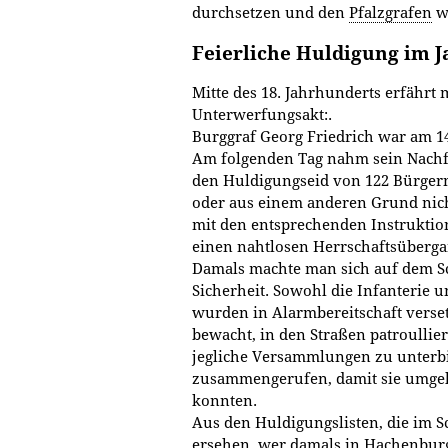
durchsetzen und den
Pfalzgrafen
w
Feierliche Huldigung im J
Mitte des 18. Jahrhunderts erfährt
Unterwerfungsakt:.
Burggraf Georg Friedrich war am 14
Am folgenden Tag nahm sein Nachf
den Huldigungseid von 122 Bürgern
oder aus einem anderen Grund nic
mit den entsprechenden Instruktio
einen nahtlosen Herrschaftsüberga
Damals machte man sich auf dem Sc
Sicherheit. Sowohl die Infanterie u
wurden in Alarmbereitschaft verse
bewacht, in den Straßen patroullie
jegliche Versammlungen zu unterb
zusammengerufen, damit sie umge
konnten.
Aus den Huldigungslisten, die im S
ersehen, wer damals in Hachenburg