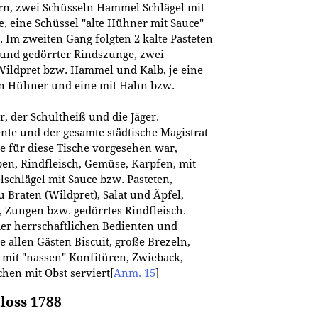
rn, zwei Schüsseln Hammel Schlägel mit
e, eine Schüssel "alte Hühner mit Sauce"
. Im zweiten Gang folgten 2 kalte Pasteten
 und gedörrter Rindszunge, zwei
Wildpret bzw. Hammel und Kalb, je eine
nen Hühner und eine mit Hahn bzw.
r, der
Schultheiß
und die Jäger.
ente und der gesamte städtische Magistrat
e für diese Tische vorgesehen war,
pen, Rindfleisch, Gemüse, Karpfen, mit
schlägel mit Sauce bzw. Pasteten,
 Braten (Wildpret), Salat und Äpfel,
, Zungen bzw. gedörrtes Rindfleisch.
der herrschaftlichen Bedienten und
allen Gästen Biscuit, große Brezeln,
mit "nassen" Konfitüren, Zwieback,
en mit Obst serviert
[
Anm. 15
]
loss 1788