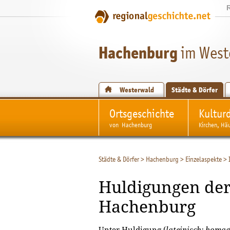
Hachenburg
im West
Westerwald
Städte & Dörfer
Ortsgeschichte
Kultur
von Hachenburg
Kirchen, Hä
Städte & Dörfer
>
Hachenburg
>
Einzelaspekte
>
Huldigungen der
Hachenburg
Unter
Huldigung
(
lateinisch: homa