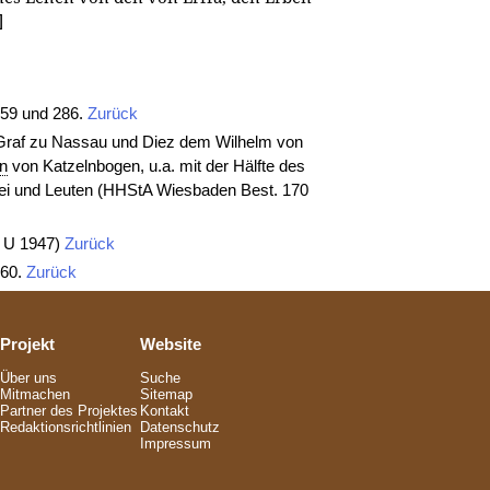
]
159 und 286.
Zurück
Graf zu Nassau und Diez dem Wilhelm von
n
von Katzelnbogen, u.a. mit der Hälfte des
tei und Leuten (HHStA Wiesbaden Best. 170
. U 1947)
Zurück
160.
Zurück
Projekt
Website
Über uns
Suche
Mitmachen
Sitemap
Partner des Projektes
Kontakt
Redaktionsrichtlinien
Datenschutz
Impressum