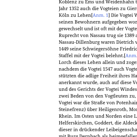
Koblenz zu Ems und Weidenhahn t
Jahr 1352 auch die Vogteien zu G
Köln zu Lehen
[
Anm. 1
]
Die Vogtei 
seinen Bewohnern aufgegeben wo
gewechselt und ist oft mit der Vo
Ruprecht von Nassau trug sie 1389 
Nassau-Dillenburg waren Dietrich 
1449 seine Schwiegersöhne Friedr
Staffel mit der Vogtei belehnt.
[
Anm.
Lorch dieses Lehen allein und zoge
nachdem die Vogtei 1547 auch Vogt
stützten die adlige Freiheit ihres 
anerkannt wurde, auch auf diese V
und des Gerichts der Vogtei Winde
zwei Beden von den Vogtleuten zu, 
Vogtei war die Straße von Potenhai
Steinefrenz) über Heiligenroth, Mo
Rhein. Im Osten und Norden eine L
Helferskirchen, Goddert, die Aldec
dieser in drückender Leibeigenscha
mit Burg Dernbach als heimgefalle