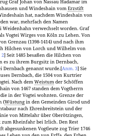
rug Graf Johan von Nassau Hadamar im
iershausen und Windeshain vom
Erzstift
Windeshain hat, nachdem Windeshain von
rden war, mehrfach den Namen
gtei Weidenhahn verwechselt worden. Graf
als Vogtei Wirges von Köln zu Lehen. Von
von Grenzau (1398-1414) und nach ihm
ich Hilchen von Lorch und Wilhelm von
 2
]
Seit 1485 besaßen die Hilchen von
n es zu ihrem Burgsitz in Dernbach,
ei Dernbach genannt wurde.
[
Anm. 3
]
Sie
Hauses Dernbach, die 1504 von Kurtrier
ogtei. Nach dem
Weistum
der Schöffen
shain von 1467 standen dem Vogtherrn
die in der Vogtei wohnten. Grenze der
n (
Wüstung
in den Gemeinden Girod und
ntabaur nach Ehrenbreitstein und der
inie von Mittelahr über Oberötzingen,
k zum Rheinfahr bei Irlich. Den Rest
ft abgesunkenen Vogtleute zog Trier 1746
nes Lehen von den von Erffa, den Erben