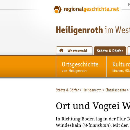
Heiligenroth
im Wes
Westerwald
Städte & Dörfer
Ortsgeschichte
Kultur
von Heiligenroth
Kirchen, Hä
Städte & Dörfer
>
Heiligenroth
>
Einzelaspekte
>
Ort und Vogtei 
In Richtung Boden lag in der Flur
Windeshain (
Winanshain
). Mit den