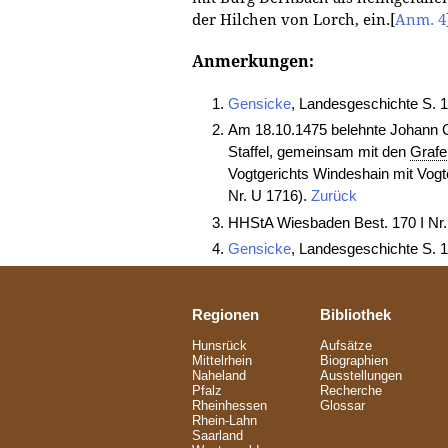
der Hilchen von Lorch, ein.
[
Anm. 4
Anmerkungen:
Gensicke
, Landesgeschichte S. 
Am 18.10.1475 belehnte Johann 
Staffel, gemeinsam mit den
Grafe
Vogtgerichts Windeshain mit Vog
Nr. U 1716).
Zurück
HHStA Wiesbaden Best. 170 I Nr
Gensicke
, Landesgeschichte S. 
Regionen
Bibliothek
Hunsrück
Aufsätze
Mittelrhein
Biographien
Naheland
Ausstellungen
Pfalz
Recherche
Rheinhessen
Glossar
Rhein-Lahn
Saarland