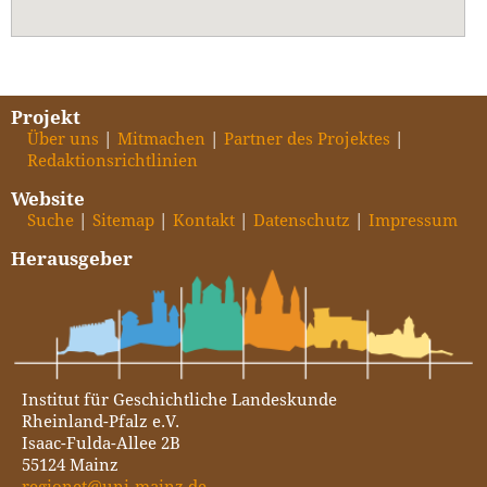
Projekt
Über uns
Mitmachen
Partner des Projektes
Redaktionsrichtlinien
Website
Suche
Sitemap
Kontakt
Datenschutz
Impressum
Herausgeber
Institut für Geschichtliche Landeskunde
Rheinland-Pfalz e.V.
Isaac-Fulda-Allee 2B
55124 Mainz
regionet@uni-mainz.de