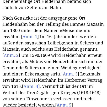
Der ehemalige Ort Heiderhahn befand sich
südlich von Selters am Hahn.
Nach Gensicke ist der ausgegangene Ort
Heidenhahn bei der Teilung des Bannes Maxsain
um 1300 unter dem Namen »Meisenheim«
erwähnt.
[
Anm. 1
]
Im 16. Jahrhundert werden
außer den saynschen Leibeigenen in Selters und
Maxsain auch solche aus Heiderhahn genannt.
[
Anm. 2
]
Um 1590/1609 wird Heiderhahn erneut
erwähnt, als Mebus von Heiderhahn sich mit der
Gemeinde Selters um einen Weidegerechtigkeit
und einen Eckerngang stritt.
[
Anm. 3
]
Letztmals
erwähnt wird Heiderhahn im Herborner Vertrag
von 1615.
[
Anm. 4
]
. Vermutlich ist der Ort im
Verlauf des Dreißigjährigen Krieges (1618-1648)
von seinen Einwohnern verlassen und nicht
wieder besiedelt worden.
[
Anm. 5
]