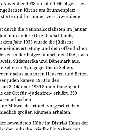
m November 1938 im Jahr 1940 abgerissen.
vangelischen Kirche am Brunnenplatz
zerstörte und für immer verschwundene
 durch die Nationalsozialisten im Januar
uden in andere Orte Deutschlands,
t dem Jahr 1933 wurde die jüdische
emeindevertretung und dem öffentlichen
erten in der Folgezeit nach den USA, nach
Schweiz, Südamerika und Dänemark aus.
 Selterser Synagoge. Die in Selters
rden nachts aus ihren Häusern und Betten
rser Juden kamen 1933 in den
 am 3. Oktober 1939 Simon Danzig mit
e der Ort für »judenfrei« erklärt. 350
waren erloschen.
ine Mikwe, das rituell vorgeschrieben
chiedlich großen Räumen erhalten.
f der bewaldeten Höhe im Distrikt Hahn der
st der Jüdische Friedhof in Selters mit