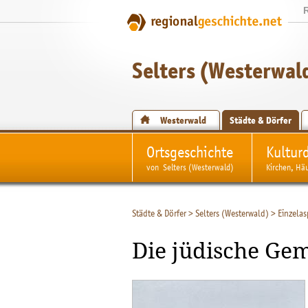
Selters (Westerwal
Westerwald
Städte & Dörfer
Ortsgeschichte
Kultur
von Selters (Westerwald)
Kirchen, Hä
Städte & Dörfer
>
Selters (Westerwald)
>
Einzelas
Die jüdische Gem