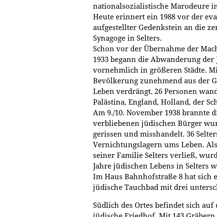
nationalsozialistische Marodeure i
Heute erinnert ein 1988 vor der e
aufgestellter Gedenkstein an die 
Synagoge in Selters.
Schon vor der Übernahme der Macht
1933 begann die Abwanderung der J
vornehmlich in größeren Städte. Mi
Bevölkerung zunehmend aus der G
Leben verdrängt. 26 Personen wand
Palästina, England, Holland, der 
Am 9./10. November 1938 brannte die
verbliebenen jüdischen Bürger wu
gerissen und misshandelt. 36 Selte
Vernichtungslagern ums Leben. Als
seiner Familie Selters verließ, wurd
Jahre jüdischen Lebens in Selters 
Im Haus Bahnhofstraße 8 hat sich e
jüdische Tauchbad mit drei unters
Südlich des Ortes befindet sich au
jüdische Friedhof. Mit 143 Gräbern i