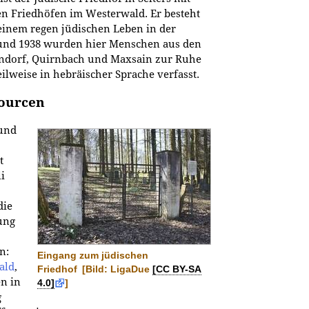
en Friedhöfen im Westerwald. Er besteht
 einem regen jüdischen Leben in der
 und 1938 wurden hier Menschen aus den
gendorf, Quirnbach und Maxsain zur Ruhe
eilweise in hebräischer Sprache verfasst.
sourcen
 und
t
i
die
ung
n:
Eingang zum jüdischen
ald
,
Friedhof
[Bild: LigaDue
[CC BY-SA
n in
4.0]
]
g