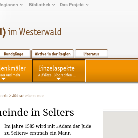
Regionen
Bibliothek
Das Projekt
d)
im Westerwald
Rundgänge
Aktive in der Region
Literatur
denkmäler
Einzelaspekte
user und mehr
Aufsätze, Biographien ...
pekte
>
Jüdische Gemeinde
einde in Selters
Im Jahre 1585 wird mit »Adam der Jude
zu Selters« erstmals ein Mann