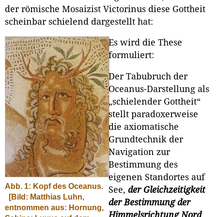
der römische Mosaizist Victorinus diese Gottheit
scheinbar schielend dargestellt hat:
Es wird die These
formuliert:
Der Tabubruch der
Oceanus-Darstellung als
„schielender Gottheit“
stellt paradoxerweise
die axiomatische
Grundtechnik der
Navigation zur
Bestimmung des
eigenen Standortes auf
Abb. 1: Kopf des Oceanus.
See,
der Gleichzeitigkeit
[Bild: Matthias Luhn,
der Bestimmung der
entnommen aus: Hornung,
Himmelsrichtung Nord