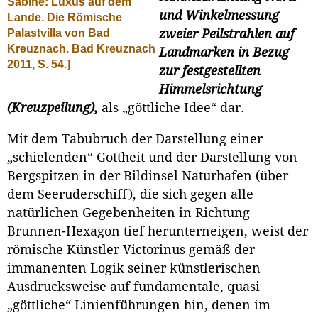
Sabine: Luxus auf dem
und Winkelmessung
Lande. Die Römische
zweier Peilstrahlen auf
Palastvilla von Bad
Kreuznach. Bad Kreuznach
Landmarken in Bezug
2011, S. 54.]
zur festgestellten
Himmelsrichtung
(Kreuzpeilung),
als „göttliche Idee“ dar.
Mit dem Tabubruch der Darstellung einer
„schielenden“ Gottheit und der Darstellung von
Bergspitzen in der Bildinsel Naturhafen (über
dem Seeruderschiff), die sich gegen alle
natürlichen Gegebenheiten in Richtung
Brunnen-Hexagon tief herunterneigen, weist der
römische Künstler Victorinus gemäß der
immanenten Logik seiner künstlerischen
Ausdrucksweise auf fundamentale, quasi
„göttliche“ Linienführungen hin, denen im