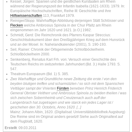
Kessel, Jürgen: Spanien und die geistlichen Kurstaaten am Rhein
während der Regierungszeit der Infantin Isabella (1621-1633). 1979. In:
Europäische Hochschulschriften, Reihe III: Geschichte und ihre
Hilfswissenschaften
113, Frankfurt 1979.
Reiniger/Stopp: Wahrhafftige Abbildung derjenigen Stätt Schlösser und
Flecken
welche Ambrosius Spinola in der Chur Pfaltz am Rhein
eingenommen im Jahr 1620 und 1621. [o.O.] 1982.
Schmidt, Gerd: Die Reimchronik des Pfarrers Kaspar Streccius:
Geschichtsdokument über den Dreißigjährigen Krieg auf dem Hunsrück
und an der Mosel. In: Nahelandkalender (2001), S. 190-193.
Seil, Rainer: Chronik der Ortsgemeinde Schloßböckelheim.
Schloßböckelheim 2000.
Senkenberg, Renatus Karl Frh. von: Versuch einer Geschichte des
Teutschen Reichs im siebzehnten Jahrhundert (Bd. 3.) Halle 1793. S.
547.
Theatrum Europaeum (Bd. 1) S. 385.
Zwo Warhafftige und Grundtliche newe Zeittung die erste / von den
beyden blutigen treffen und scharmützlen / so sich mit dem Spanischen
Veltläger sampt der Vnierten
Fürsten
beneben Prinz Henrich Friderich
General Obrister Veltherr und Ambrosius Spinola zu beiden theilen / was
sich zwischen Sobernheimb und Creutzenach auch auff der
Langenbrach hat zugetragen und wie starck ein jedes Lager ist /
geschehen den 30. Octobris, Anno 1620. [...]
Mainz: Johann Albin, 1620. (Digitalisat: Universitätsbibliothek Augsburg)
Die Reime sind im Original anders gesetzt! Siehe auch Originaltext auf
dem Flugblatt, 1620.
Erstellt
: 09.03.2011