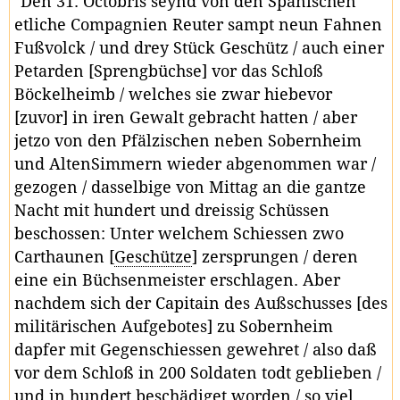
"Den 31. Octobris seynd von den Spanischen
etliche Compagnien Reuter sampt neun Fahnen
Fußvolck / und drey Stück Geschütz / auch einer
Petarden [Sprengbüchse] vor das Schloß
Böckelheimb / welches sie zwar hiebevor
[zuvor] in iren Gewalt gebracht hatten / aber
jetzo von den Pfälzischen neben Sobernheim
und AltenSimmern wieder abgenommen war /
gezogen / dasselbige von Mittag an die gantze
Nacht mit hundert und dreissig Schüssen
beschossen: Unter welchem Schiessen zwo
Carthaunen [
Geschütze
] zersprungen / deren
eine ein Büchsenmeister erschlagen. Aber
nachdem sich der Capitain des Außschusses [des
militärischen Aufgebotes] zu Sobernheim
dapfer mit Gegenschiessen gewehret / also daß
vor dem Schloß in 200 Soldaten todt geblieben /
und in hundert beschädiget worden / so viel