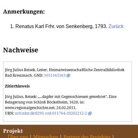
Anmerkungen:
Renatus Karl Frhr. von Senkenberg, 1793.
Zurück
Nachweise
Jörg Julius Reisek, Leiter, Heimatwissenschaftliche Zentralbibliothek
Bad Kreuznach. GND:
1051165563
Zitierhinweis
Jörg Julius, Reisek: „...dapfer mit Gegenschiessen gewehret“. Eine
Belagerung von Schloß Böckelheim, 1620, in:
www.regionalgeschichte.net, 24.02.2011.
URN:
urn:nbn:de:0291-rzd-011764-20202212-2
Projekt
Über uns
Mitmachen
Partner des Projektes