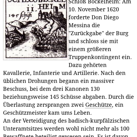
Schloß Böckelheim: Am
10. November 1620
forderte Don Diego
Messina die
"Zurückgabe" der Burg
und schloss sie mit
einem größeren
Truppenkontingent ein.
Dazu gehörten
Kavallerie, Infanterie und Artillerie. Nach den
üblichen Drohungen begann ein massiver
Beschuss, bei dem drei Kanonen 130
beziehungsweise 145 Schüsse abgaben. Durch die
Überlastung zersprangen zwei
Geschütze
, ein
Geschützmeister kam ums Leben.
An der Verteidigung des badisch-kurpfälzischen
Unteramtsitzes werden wohl nicht mehr als 100
Bewaffnete beteiligt gewesen sein. Es ist davon