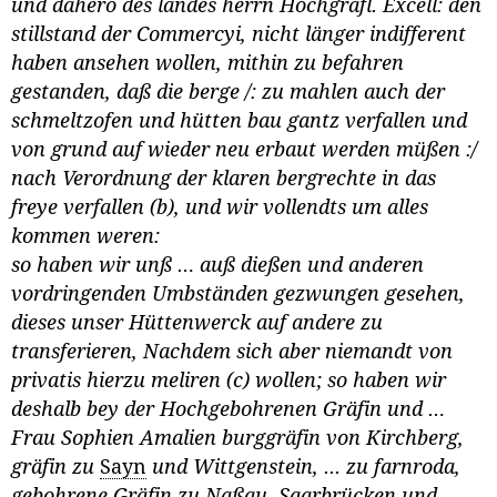
und dahero des landes herrn Hochgräfl. Excell: den
stillstand der Commercyi, nicht länger indifferent
haben ansehen wollen, mithin zu befahren
gestanden, daß die berge /: zu mahlen auch der
schmeltzofen und hütten bau gantz verfallen und
von grund auf wieder neu erbaut werden müßen :/
nach Verordnung der klaren bergrechte in das
freye verfallen (b), und wir vollendts um alles
kommen weren:
so haben wir unß … auß dießen und anderen
vordringenden Umbständen gezwungen gesehen,
dieses unser Hüttenwerck auf andere zu
transferieren, Nachdem sich aber niemandt von
privatis hierzu meliren (c) wollen; so haben wir
deshalb bey der Hochgebohrenen Gräfin und …
Frau Sophien Amalien burggräfin von Kirchberg,
gräfin zu
Sayn
und Wittgenstein, ... zu farnroda,
gebohrene Gräfin zu Naßau, Saarbrücken und