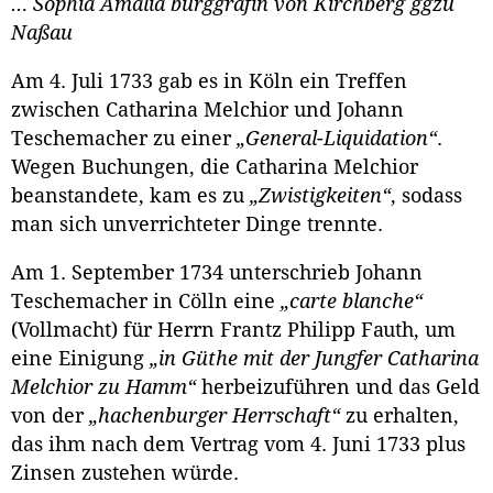
… Sophia Amalia burggräfin von Kirchberg ggzu
Naßau
Am 4. Juli 1733 gab es in Köln ein Treffen
zwischen Catharina Melchior und Johann
Teschemacher zu einer
„General-Liquidation“
.
Wegen Buchungen, die Catharina Melchior
beanstandete, kam es zu
„Zwistigkeiten“
, sodass
man sich unverrichteter Dinge trennte.
Am 1. September 1734 unterschrieb Johann
Teschemacher in Cölln eine
„carte blanche“
(Vollmacht) für Herrn Frantz Philipp Fauth, um
eine Einigung
„in Güthe mit der Jungfer Catharina
Melchior zu Hamm“
herbeizuführen und das Geld
von der
„hachenburger Herrschaft“
zu erhalten,
das ihm nach dem Vertrag vom 4. Juni 1733 plus
Zinsen zustehen würde.