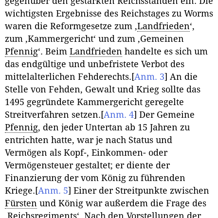
gegenüber den gestärkten Reichsständen ein. Die
wichtigsten Ergebnisse des Reichstages zu Worms
waren die Reformgesetze zum ‚
Landfrieden
‘,
zum ‚Kammergericht‘ und zum ‚Gemeinen
Pfennig
‘. Beim
Landfrieden
handelte es sich um
das endgültige und unbefristete Verbot des
mittelalterlichen Fehderechts.
[
Anm. 3
]
An die
Stelle von Fehden, Gewalt und Krieg sollte das
1495 gegründete Kammergericht geregelte
Streitverfahren setzen.
[
Anm. 4
]
Der Gemeine
Pfennig
, den jeder Untertan ab 15 Jahren zu
entrichten hatte, war je nach Status und
Vermögen als Kopf-, Einkommen- oder
Vermögensteuer gestaltet; er diente der
Finanzierung der vom König zu führenden
Kriege.
[
Anm. 5
]
Einer der Streitpunkte zwischen
Fürsten
und König war außerdem die Frage des
‚Reichsregiments‘. Nach den Vorstellungen der