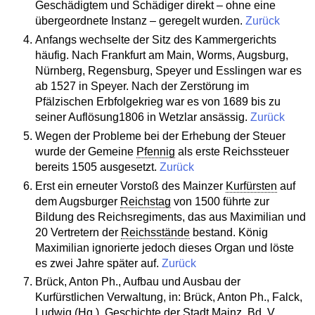
Geschädigtem und Schädiger direkt – ohne eine
übergeordnete Instanz – geregelt wurden.
Zurück
Anfangs wechselte der Sitz des Kammergerichts
häufig. Nach Frankfurt am Main, Worms, Augsburg,
Nürnberg, Regensburg, Speyer und Esslingen war es
ab 1527 in Speyer. Nach der Zerstörung im
Pfälzischen Erbfolgekrieg war es von 1689 bis zu
seiner Auflösung1806 in Wetzlar ansässig.
Zurück
Wegen der Probleme bei der Erhebung der Steuer
wurde der Gemeine
Pfennig
als erste Reichssteuer
bereits 1505 ausgesetzt.
Zurück
Erst ein erneuter Vorstoß des Mainzer
Kurfürsten
auf
dem Augsburger
Reichstag
von 1500 führte zur
Bildung des Reichsregiments, das aus Maximilian und
20 Vertretern der
Reichsstände
bestand. König
Maximilian ignorierte jedoch dieses Organ und löste
es zwei Jahre später auf.
Zurück
Brück, Anton Ph., Aufbau und Ausbau der
Kurfürstlichen Verwaltung, in: Brück, Anton Ph., Falck,
Ludwig (Hg.), Geschichte der Stadt Mainz, Bd. V,