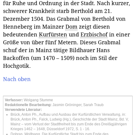
für Ruhe und Ordnung in der Stadt. Nach kurzer,
schwerer Krankheit starb Berthold am 21.
Dezember 1504. Das Grabmal von Berthold von
Henneberg im Mainzer
Dom
zeigt diesen
bedeutenden
Kurfürsten
und
Erzbischof
in einer
Größe von über fünf Metern. Dieses Grabmal
schuf der in Mainz tätige Bildhauer Hans
Backoffen (um 1470 – 1509) noch im Stil der
Hochgotik.
Nach oben
Verfasser:
Wolgang Stumme
Redaktionelle Bearbeitung:
Jasmin Gröninger, Sarah Traub
Verwendete Literatur:
Brück, Anton Ph., Aufbau und Ausbau der Kurfürstlichen Verwaltung, in:
Brück, Anton Ph., Falck, Ludwig (Hg.), Geschichte der Stadt Mainz, Bd. V,
Mainz – vom Verlust der Stadtfreiheit bis zum Ende des Dreißigjährigen
Krieges 1462 – 1648, Düsseldorf 1972, S. 1 - 16.
Dobras, Wolfgang, Die Kurfürstliche Stadt bis zum Ende des