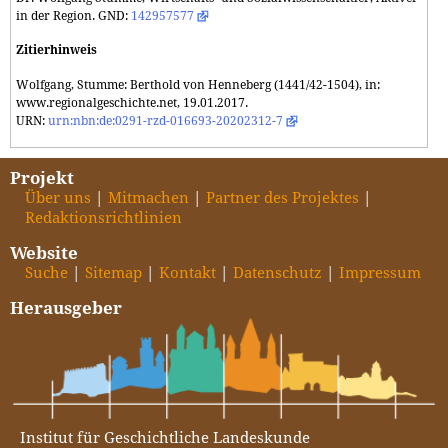
in der Region. GND:
142957577
Zitierhinweis
Wolfgang, Stumme: Berthold von Henneberg (1441/42-1504), in:
www.regionalgeschichte.net, 19.01.2017.
URN:
urn:nbn:de:0291-rzd-016693-20202312-7
Projekt
Über uns
Mitmachen
Partner des Projektes
Redaktionsrichtlinien
Website
Suche
Sitemap
Kontakt
Datenschutz
Impressum
Herausgeber
Institut für Geschichtliche Landeskunde