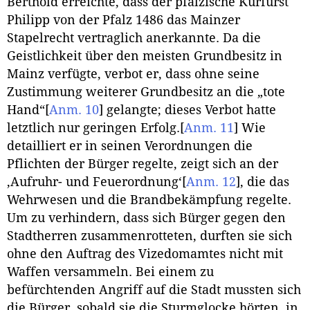
Berthold erreichte, dass der pfälzische Kurfürst
Philipp von der Pfalz 1486 das Mainzer
Stapelrecht vertraglich anerkannte. Da die
Geistlichkeit über den meisten Grundbesitz in
Mainz verfügte, verbot er, dass ohne seine
Zustimmung weiterer Grundbesitz an die „tote
Hand“
[
Anm. 10
]
gelangte; dieses Verbot hatte
letztlich nur geringen Erfolg.
[
Anm. 11
]
Wie
detailliert er in seinen Verordnungen die
Pflichten der Bürger regelte, zeigt sich an der
‚Aufruhr- und Feuerordnung‘
[
Anm. 12
]
, die das
Wehrwesen und die Brandbekämpfung regelte.
Um zu verhindern, dass sich Bürger gegen den
Stadtherren zusammenrotteten, durften sie sich
ohne den Auftrag des Vizedomamtes nicht mit
Waffen versammeln. Bei einem zu
befürchtenden Angriff auf die Stadt mussten sich
die Bürger, sobald sie die Sturmglocke hörten, in