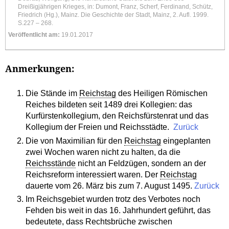
Dreißigjährigen Krieges, in: Dumont, Franz, Scherf, Ferdinand, Schütz,
Friedrich (Hg.), Mainz. Die Geschichte der Stadt, Mainz, 2. Aufl. 1999.
S.227 – 268.
Veröffentlicht am:
19.01.2017
Anmerkungen:
Die Stände im
Reichstag
des Heiligen Römischen
Reiches bildeten seit 1489 drei Kollegien: das
Kurfürstenkollegium, den Reichsfürstenrat und das
Kollegium der Freien und Reichsstädte.
Zurück
Die von Maximilian für den
Reichstag
eingeplanten
zwei Wochen waren nicht zu halten, da die
Reichsstände
nicht an Feldzügen, sondern an der
Reichsreform interessiert waren. Der
Reichstag
dauerte vom 26. März bis zum 7. August 1495.
Zurück
Im Reichsgebiet wurden trotz des Verbotes noch
Fehden bis weit in das 16. Jahrhundert geführt, das
bedeutete, dass Rechtsbrüche zwischen