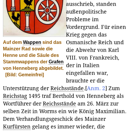
ausschrieb, standen
außenpolitische
Probleme im
Vordergrund. Für einen
Krieg gegen das
Osmanische Reich und
Auf dem
Wappen
sind das
Mainzer Rad sowie die
die Abwehr von Karl
Henne und die Säule des
VIII. von Frankreich,
Stammwappens der
Grafen
der in Italien
von Henneberg abgebildet.
eingefallen war,
[Bild: Gemeinfrei]
brauchte er die
Unterstützung der
Reichsstände
.
[
Anm. 2
]
Zum
Reichstag
1495 traf Berthold von Henneberg als
Wortführer der
Reichsstände
am 26. März zur
selben Zeit in Worms ein wie König Maximilian.
Dem Verhandlungsgeschick des Mainzer
Kurfürsten
gelang es immer wieder, die