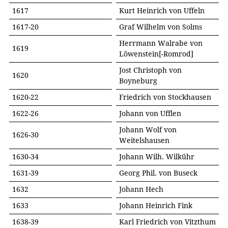
1617
Kurt Heinrich von Uffeln
1617-20
Graf Wilhelm von Solms
Herrmann Walrabe von
1619
Löwenstein[-Romrod]
Jost Christoph von
1620
Boyneburg
1620-22
Friedrich von Stockhausen
1622-26
Johann von Ufflen
Johann Wolf von
1626-30
Weitelshausen
1630-34
Johann Wilh. Wilkühr
1631-39
Georg Phil. von Buseck
1632
Johann Hech
1633
Johann Heinrich Fink
1638-39
Karl Friedrich von Vitzthum