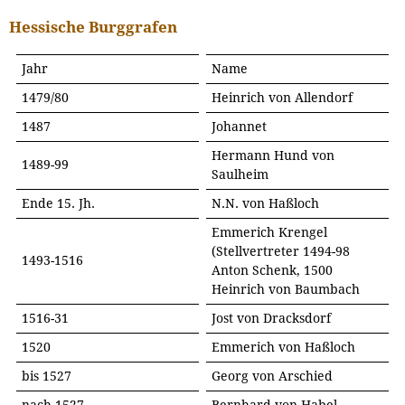
Hessische Burggrafen
Jahr
Name
1479/80
Heinrich von Allendorf
1487
Johannet
Hermann Hund von
1489-99
Saulheim
Ende 15. Jh.
N.N. von Haßloch
Emmerich Krengel
(Stellvertreter 1494-98
1493-1516
Anton Schenk, 1500
Heinrich von Baumbach
1516-31
Jost von Dracksdorf
1520
Emmerich von Haßloch
bis 1527
Georg von Arschied
nach 1527
Bernhard von Habel