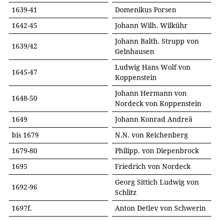
1639-41
Domenikus Porsen
1642-45
Johann Wilh. Wilkühr
Johann Balth. Strupp von
1639/42
Gelnhausen
Ludwig Hans Wolf von
1645-47
Koppenstein
Johann Hermann von
1648-50
Nordeck von Koppenstein
1649
Johann Konrad Andreä
bis 1679
N.N. von Reichenberg
1679-80
Philipp. von Diepenbrock
1695
Friedrich von Nordeck
Georg Sittich Ludwig von
1692-96
Schlitz
1697f.
Anton Detlev von Schwerin