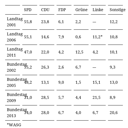
SPD
CDU
FDP
Grüne
Linke
Sonstige
Landtag
55,8
23,8
6,1
2,2
---
12,2
2001
Landtag
55,1
14,6
7,9
0,6
11,2*
10,8
2006
Landtag
47,0
22,0
4,2
12,5
4,2
10,1
2011
Bundestag
55,2
26,3
2,6
6,7
---
9,3
2002
Bundestag
48,2
13,1
9,0
1,5
15,1
13,0
2005
Bundestag
31,0
28,5
5,7
4,4
21,5
8,9
2009
Bundestag
34,0
28,0
6,7
4,0
6,7
20,6
2013
*WASG