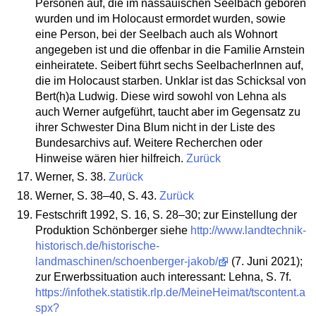
Personen auf, die im nassauischen Seelbach geboren
wurden und im Holocaust ermordet wurden, sowie
eine Person, bei der Seelbach auch als Wohnort
angegeben ist und die offenbar in die Familie Arnstein
einheiratete. Seibert führt sechs SeelbacherInnen auf,
die im Holocaust starben. Unklar ist das Schicksal von
Bert(h)a Ludwig. Diese wird sowohl von Lehna als
auch Werner aufgeführt, taucht aber im Gegensatz zu
ihrer Schwester Dina Blum nicht in der Liste des
Bundesarchivs auf. Weitere Recherchen oder
Hinweise wären hier hilfreich.
Zurück
Werner, S. 38.
Zurück
Werner, S. 38–40, S. 43.
Zurück
Festschrift 1992, S. 16, S. 28–30; zur Einstellung der
Produktion Schönberger siehe
http://www.landtechnik-
historisch.de/historische-
landmaschinen/schoenberger-jakob/
(7. Juni 2021);
zur Erwerbssituation auch interessant: Lehna, S. 7f.
https://infothek.statistik.rlp.de/MeineHeimat/tscontent.a
spx?