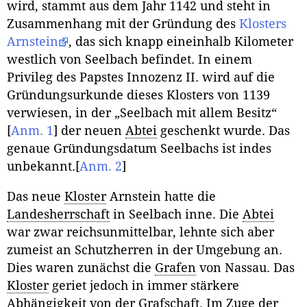
wird, stammt aus dem Jahr 1142 und steht in
Zusammenhang mit der Gründung des
Klosters
Arnstein
, das sich knapp eineinhalb Kilometer
westlich von Seelbach befindet. In einem
Privileg des Papstes Innozenz II. wird auf die
Gründungsurkunde dieses Klosters von 1139
verwiesen, in der „Seelbach mit allem Besitz“
[
Anm. 1
]
der neuen
Abtei
geschenkt wurde. Das
genaue Gründungsdatum Seelbachs ist indes
unbekannt.
[
Anm. 2
]
Das neue
Kloster
Arnstein hatte die
Landesherrschaft
in Seelbach inne. Die
Abtei
war zwar reichsunmittelbar, lehnte sich aber
zumeist an Schutzherren in der Umgebung an.
Dies waren zunächst die
Grafen
von Nassau. Das
Kloster
geriet jedoch in immer stärkere
Abhängigkeit von der Grafschaft. Im Zuge der