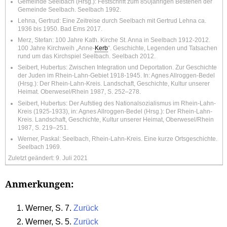
Gemeinde Seelbach (Hrsg.): Festschrift zum 850jährigen Bestehen der
Gemeinde Seelbach. Seelbach 1992.
Lehna, Gertrud: Eine Zeitreise durch Seelbach mit Gertrud Lehna ca.
1936 bis 1950. Bad Ems 2017.
Merz, Stefan: 100 Jahre Kath. Kirche St. Anna in Seelbach 1912-2012.
100 Jahre Kirchweih „Anne-
Kerb
“. Geschichte, Legenden und Tatsachen
rund um das Kirchspiel Seelbach. Seelbach 2012.
Seibert, Hubertus: Zwischen Integration und Deportation. Zur Geschichte
der Juden im Rhein-Lahn-Gebiet 1918-1945. In: Agnes Allroggen-Bedel
(Hrsg.): Der Rhein-Lahn-Kreis. Landschaft, Geschichte, Kultur unserer
Heimat. Oberwesel/Rhein 1987, S. 252–278.
Seibert, Hubertus: Der Aufstieg des Nationalsozialismus im Rhein-Lahn-
Kreis (1925-1933), in: Agnes Allroggen-Bedel (Hrsg.): Der Rhein-Lahn-
Kreis. Landschaft, Geschichte, Kultur unserer Heimat, Oberwesel/Rhein
1987, S. 219–251.
Werner, Paskal: Seelbach, Rhein-Lahn-Kreis. Eine kurze Ortsgeschichte.
Seelbach 1969.
Zuletzt geändert: 9. Juli 2021
Anmerkungen:
Werner, S. 7.
Zurück
Werner, S. 5.
Zurück