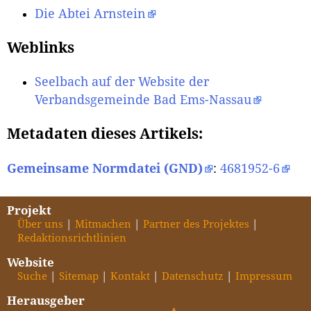
Die Abtei Arnstein
Weblinks
Seelbach auf der Website der
Verbandsgemeinde Bad Ems-Nassau
Metadaten dieses Artikels:
Gemeinsame Normdatei (GND)
:
4681952-6
Projekt
Über uns
Mitmachen
Partner des Projektes
Redaktionsrichtlinien
Website
Suche
Sitemap
Kontakt
Datenschutz
Impressum
Herausgeber