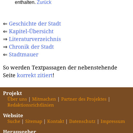
enthalten.
Zurück
⇐
Geschichte der Stadt
⇐
Kapitel-Übersicht
⇒
Literaturverzeichnis
⇒
Chronik der Stadt
⇐
Stadtmauer
So werden Textpassagen der nebenstehende
Seite
korrekt zitiert
!
Projekt
Über uns
Mitmachen
Partner des Projektes
Redaktionsrichtlinien
Website
Suche
Sitemap
Kontakt
Datenschutz
Impressum
Herausgeber