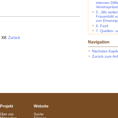
internen Diffe
Vereinspräsi
5. „Wir woll
Frauenbild v
von Emanzip
6. Fazit
7. Quellen- u
 XIf.
Zurück
Navigation
Nächstes Kapit
Zurück zum An
Projekt
Website
Über uns
Suche