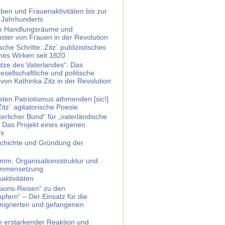
eben und Frauenaktivitäten bis zur
. Jahrhunderts
che Handlungsräume und
ster von Frauen in der Revolution
ische Schritte: Zitz´ publizistisches
ches Wirken seit 1820
tze des Vaterlandes“: Das
gesellschaftliche und politische
on Kathinka Zitz in der Revolution
nsten Patriotismus athmenden [sic!]
itz´ agitatorische Poesie
erlicher Bund“ für „vaterländische
– Das Projekt eines eigenen
ns
schichte und Gründung der
amm, Organisationsstruktur und
ammensetzung
saktivitäten
ssions-Reisen“ zu den
pfern“ – Der Einsatz für die
emigrierten und gefangenen
n erstarkender Reaktion und