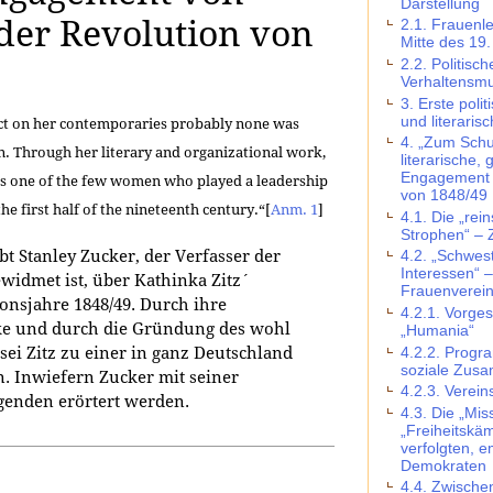
Darstellung
 der Revolution von
2.1. Frauenl
Mitte des 19
2.2. Politis
Verhaltensmu
3. Erste polit
und literaris
t on her contemporaries probably none was
4. „Zum Schu
n. Through her literary and organizational work,
literarische, 
Engagement v
as one of the few women who played a leadership
von 1848/49
he first half of the nineteenth century.“
[
Anm. 1
]
4.1. Die „rei
Strophen“ – Z
 Stanley Zucker, der Verfasser der
4.2. „Schwest
Interessen“ 
ewidmet ist, über Kathinka Zitz´
Frauenverei
nsjahre 1848/49. Durch ihre
4.2.1. Vorge
rke und durch die Gründung des wohl
„Humania“
4.2.2. Progr
ei Zitz zu einer in ganz Deutschland
soziale Zus
. Inwiefern Zucker mit seiner
4.2.3. Verein
lgenden erörtert werden.
4.3. Die „Mi
„Freiheitskäm
verfolgten, 
Demokraten
4.4. Zwische