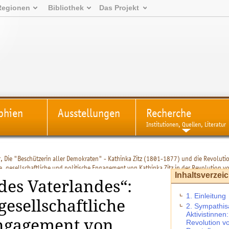
Regionen
Bibliothek
Das Projekt
phien
Ausstellungen
Recherche
Institutionen, Quellen, Literatur
, Die "Beschützerin aller Demokraten" - Kathinka Zitz (1801-1877) und die Revolut
che, gesellschaftliche und politische Engagement von Kathinka Zitz in der Revolution
Inhaltsverzei
des Vaterlandes“:
1. Einleitung
 gesellschaftliche
2. Sympathis
Aktivistinne
Engagement von
Revolution v