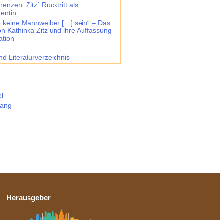
renzen: Zitz´ Rücktritt als
dentin
en keine Mannweiber […] sein“ – Das
on Kathinka Zitz und ihre Auffassung
ation
nd Literaturverzeichnis
el
fang
Herausgeber