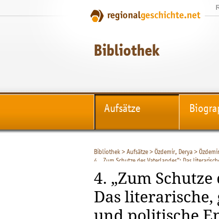
Bibliothek
Aufsätze
Biogra
Bibliothek
>
Aufsätze
>
Özdemir, Derya
>
Özdemir
4. „Zum Schutze des Vaterlandes“: Das literaris
4. „Zum Schutze 
Das literarische,
und politische 