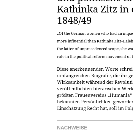
Kathinka Zitz in
1848/49
„Of the German women who had an impac
more influential than Kathinka Zitz-Halei
the latter of unprecedenced scope, she w
role in the political reform movement of t
Diese anerkennenden Worte schreibt
umfangreichen Biografie, die ihr g
Wirksamkeit während der Revolutio
veröffentlichten literarischen We
größten Frauenvereins „Humania“ s
bekannten Persönlichkeit geworden
Einschätzung Recht hat, soll im Fo
NACHWEISE