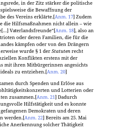
gsrede, in der Zitz stärker die politische
ispielsweise die Bewaffnung der
e des Vereins erklärte.
[
Anm. 17
]
Zudem
de die Hilfsmaßnahmen nicht allein – wie
e[…] Vaterlandsfreunde“
[
Anm. 18
]
, also an
trioten oder deren Familien, die für die
rlandes kämpfen oder von den Drängern
herweise wurde § 1 der
Statuten
recht
ziellen Konflikten erstens mit der
ns mit ihren Mitbürgerinnen angesichts
ideals zu entziehen.
[
Anm. 20
]
kamen durch Spenden und Erlöse aus
hltätigkeitskonzerten und Lotterien oder
tuten zusammen.
[
Anm. 21
]
Dadurch
ungsvolle Hilfstätigkeit und es konnte
er gefangenen Demokraten und deren
en werden.
[
Anm. 22
]
Bereits am 25. Mai
liche Anerkennung solcher Thätigkeit