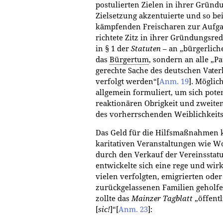
postulierten Zielen in ihrer Gründun
Zielsetzung akzentuierte und so be
kämpfenden Freischaren zur Aufgab
richtete Zitz in ihrer Gründungsre
in § 1 der
Statuten
– an „bürgerlich
das
Bürgertum
, sondern an alle „Pa
gerechte Sache des deutschen Vate
verfolgt werden“
[
Anm. 19
]
. Möglic
allgemein formuliert, um sich poten
reaktionären Obrigkeit und zweite
des vorherrschenden Weiblichkeits
Das Geld für die Hilfsmaßnahmen 
karitativen Veranstaltungen wie Wo
durch den Verkauf der Vereinssta
entwickelte sich eine rege und wirk
vielen verfolgten, emigrierten od
zurückgelassenen Familien geholf
zollte das
Mainzer Tagblatt
„öffent
[
sic!
]“
[
Anm. 23
]
: