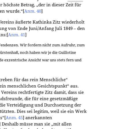
höchste Betrag, „der in dieser Zeit für
gen wurde.“
[
Anm. 40
]
reins äußerte Kathinka Zitz wiederholt
ung von Ende Juni/Anfang Juli 1849 – den
ins:
[
Anm. 41
]
 Tendenzen. Wir fordern nicht zum Aufruhr, zum
ürstenhaß, noch haben wir je die Guillotine
de exzentrische Ansicht war uns stets fern und
treben für das rein Menschliche“
rein menschlichen Gesichtspunkt“ aus.
reins rechtfertigte Zitz damit, dass sie
dsfreunde, die für eine gesetzmäßige
r die Verteidigung und Durchsetzung der
tzten. Dies sei legitim, weil sie ein Werk
s“
[
Anm. 45
]
anerkannten
]
Deshalb müsse man sie „mit allen