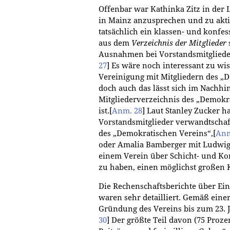
Offenbar war Kathinka Zitz in der L
in Mainz anzusprechen und zu akti
tatsächlich ein klassen- und konfes
aus dem
Verzeichnis der Mitglieder
s
Ausnahmen bei Vorstandsmitgliedern
27
]
Es wäre noch interessant zu wis
Vereinigung mit Mitgliedern des „
doch auch das lässt sich im Nachhin
Mitgliederverzeichnis des „Demokr
ist.
[
Anm. 28
]
Laut Stanley Zucker ha
Vorstandsmitglieder verwandtschaf
des „Demokratischen Vereins“,
[
Anm
oder Amalia Bamberger mit Ludwig B
einem Verein über Schicht- und Ko
zu haben, einen möglichst großen 
Die Rechenschaftsberichte über E
waren sehr detailliert. Gemäß eine
Gründung des Vereins bis zum 23. 
30
]
Der größte Teil davon (75 Proz