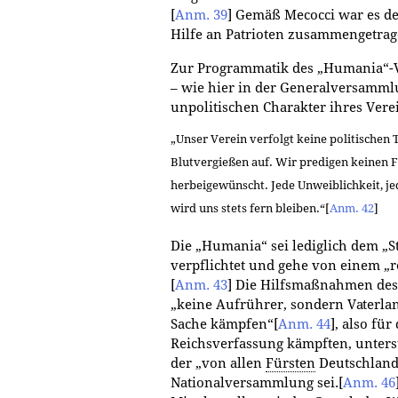
[
Anm. 39
]
Gemäß Mecocci war es der 
Hilfe an Patrioten zusammengetra
Zur Programmatik des „Humania“-Ve
– wie hier in der Generalversamml
unpolitischen Charakter ihres Vere
„Unser Verein verfolgt keine politischen
Blutvergießen auf. Wir predigen keinen F
herbeigewünscht. Jede Unweiblichkeit, je
wird uns stets fern bleiben.“
[
Anm. 42
]
Die „Humania“ sei lediglich dem „S
verpflichtet und gehe von einem „
[
Anm. 43
]
Die Hilfsmaßnahmen des Ve
„keine Aufrührer, sondern Vaterlan
Sache kämpfen“
[
Anm. 44
]
, also fü
Reichsverfassung kämpften, unterstü
der „von allen
Fürsten
Deutschland
Nationalversammlung sei.
[
Anm. 46