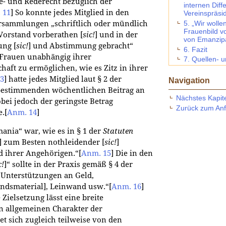
e- und Rederecht bezüglich der
internen Diffe
 11
]
So konnte jedes Mitglied in den
Vereinspräsi
rsammlungen „schriftlich oder mündlich
5. „Wir woll
Frauenbild v
Vorstand vorberathen [
sic!
] und in der
von Emanzip
ng [
sic!
] und Abstimmung gebracht“
6. Fazit
Frauen unabhängig ihrer
7. Quellen- u
haft zu ermöglichen, wie es Zitz in ihrer
3
]
hatte jedes Mitglied laut § 2 der
Navigation
bestimmenden wöchentlichen Beitrag an
Nächstes Kapit
bei jedoch der geringste Betrag
Zurück zum An
e.
[
Anm. 14
]
ania“ war, wie es in § 1 der
Statuten
] zum Besten nothleidender [
sic!
]
d ihrer Angehörigen.“
[
Anm. 15
]
Die in den
c!
]“ sollte in der Praxis gemäß § 4 der
Unterstützungen an Geld,
andsmaterial], Leinwand usw.“
[
Anm. 16
]
Zielsetzung lässt eine breite
n allgemeinen Charakter der
et sich zugleich teilweise von den