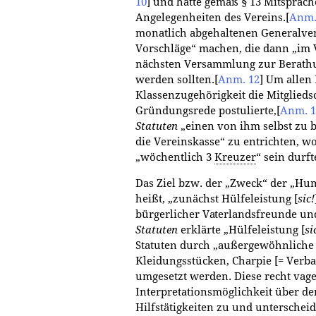
10
]
und hatte gemäß § 13 Mitsprach
Angelegenheiten des Vereins.
[
Anm.
monatlich abgehaltenen Generalve
Vorschläge“ machen, die dann „im 
nächsten Versammlung zur Berathu
werden sollten.
[
Anm. 12
]
Um allen 
Klassenzugehörigkeit die Mitgliedsc
Gründungsrede postulierte,
[
Anm. 1
Statuten
„einen von ihm selbst zu 
die Vereinskasse“ zu entrichten, wo
„wöchentlich 3
Kreuzer
“ sein durft
Das Ziel bzw. der „Zweck“ der „Hum
heißt, „zunächst Hülfeleistung [
sic!
bürgerlicher Vaterlandsfreunde un
Statuten
erklärte „Hülfeleistung [
si
Statuten durch „außergewöhnliche 
Kleidungsstücken, Charpie [= Verb
umgesetzt werden. Diese recht vage 
Interpretationsmöglichkeit über de
Hilfstätigkeiten zu und unterscheid