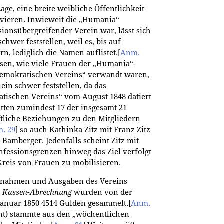
age, eine breite weibliche Öffentlichkeit
vieren. Inwieweit die „Humania“
sionsübergreifender Verein war, lässt sich
chwer feststellen, weil es, bis auf
, lediglich die Namen auflistet.
[
Anm.
sen, wie viele Frauen der „Humania“-
Demokratischen Vereins“ verwandt waren,
ein schwer feststellen, da das
atischen Vereins“ vom August 1848 datiert
tten zumindest 17 der insgesamt 21
tliche Beziehungen zu den Mitgliedern
. 29
]
so auch Kathinka Zitz mit Franz Zitz
amberger. Jedenfalls scheint Zitz mit
nfessionsgrenzen hinweg das Ziel verfolgt
Kreis von Frauen zu mobilisieren.
innahmen und Ausgaben des Vereins
r
Kassen-Abrechnung
wurden von der
Januar 1850 4514
Gulden
gesammelt.
[
Anm.
ent) stammte aus den „wöchentlichen