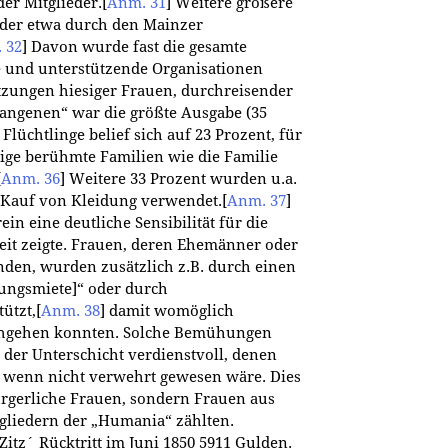
er Mitglieder.
[
Anm. 31
]
Weitere größere
der etwa durch den Mainzer
 32
]
Davon wurde fast die gesamte
ge und unterstützende Organisationen
tzungen hiesiger Frauen, durchreisender
angenen“ war die größte Ausgabe (35
 Flüchtlinge belief sich auf 23 Prozent, für
nige berühmte Familien wie die Familie
[
Anm. 36
]
Weitere 33 Prozent wurden u.a.
 Kauf von Kleidung verwendet.
[
Anm. 37
]
ein eine deutliche Sensibilität für die
eit zeigte. Frauen, deren Ehemänner oder
anden, wurden zusätzlich z.B. durch einen
ungsmiete]“ oder durch
ützt,
[
Anm. 38
]
damit womöglich
achgehen konnten. Solche Bemühungen
 der Unterschicht verdienstvoll, denen
, wenn nicht verwehrt gewesen wäre. Dies
ürgerliche Frauen, sondern Frauen aus
tgliedern der „Humania“ zählten.
Zitz´ Rücktritt im Juni 1850 5911
Gulden
.