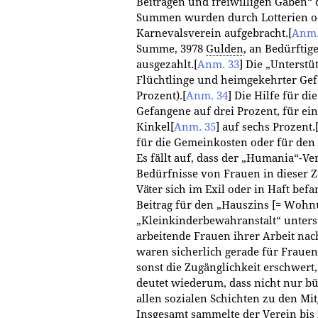
Beiträgen und freiwilligen Gaben“ d
Summen wurden durch Lotterien o
Karnevalsverein aufgebracht.
[
Anm.
Summe, 3978
Gulden
, an Bedürfti
ausgezahlt.
[
Anm. 33
]
Die „Unterstü
Flüchtlinge und heimgekehrter Gef
Prozent).
[
Anm. 34
]
Die Hilfe für die
Gefangene auf drei Prozent, für ei
Kinkel
[
Anm. 35
]
auf sechs Prozent.
für die Gemeinkosten oder für den
Es fällt auf, dass der „Humania“-Ver
Bedürfnisse von Frauen in dieser Z
Väter sich im Exil oder in Haft bef
Beitrag für den „Hauszins [= Wohn
„Kleinkinderbewahranstalt“ unterst
arbeitende Frauen ihrer Arbeit n
waren sicherlich gerade für Frauen
sonst die Zugänglichkeit erschwert
deutet wiederum, dass nicht nur b
allen sozialen Schichten zu den Mi
Insgesamt sammelte der Verein bis 