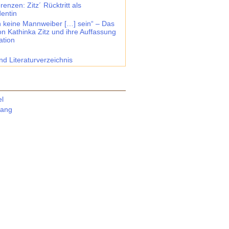
renzen: Zitz´ Rücktritt als
dentin
en keine Mannweiber […] sein“ – Das
on Kathinka Zitz und ihre Auffassung
ation
nd Literaturverzeichnis
el
fang