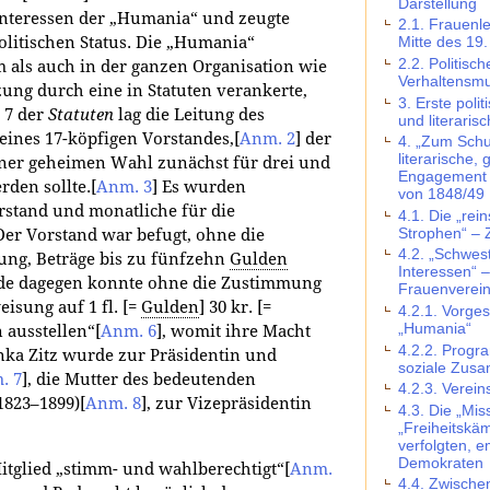
Darstellung
 Interessen der „Humania“ und zeugte
2.1. Frauenl
litischen Status. Die „Humania“
Mitte des 19
2.2. Politis
 als auch in der ganzen Organisation wie
Verhaltensmu
ung durch eine in Statuten verankerte,
3. Erste polit
 7 der
Statuten
lag die Leitung des
und literaris
ines 17-köpfigen Vorstandes,
[
Anm. 2
]
der
4. „Zum Schu
literarische, 
ner geheimen Wahl zunächst für drei und
Engagement v
rden sollte.
[
Anm. 3
]
Es wurden
von 1848/49
rstand und monatliche für die
4.1. Die „rei
Strophen“ – Z
er Vorstand war befugt, ohne die
4.2. „Schwest
ng, Beträge bis zu fünfzehn
Gulden
Interessen“ 
de dagegen konnte ohne die Zustimmung
Frauenverei
isung auf 1 fl. [=
Gulden
] 30 kr. [=
4.2.1. Vorge
„Humania“
 ausstellen“
[
Anm. 6
]
, womit ihre Macht
4.2.2. Progr
nka Zitz wurde zur Präsidentin und
soziale Zus
. 7
]
, die Mutter des bedeutenden
4.2.3. Verein
1823–1899)
[
Anm. 8
]
, zur Vizepräsidentin
4.3. Die „Mi
„Freiheitskäm
verfolgten, 
Demokraten
itglied „stimm- und wahlberechtigt“
[
Anm.
4.4. Zwische