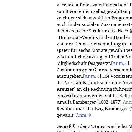
verwies auf die „vaterländischen“
somit von einem selbstgewählten po
zeichnete sich sowohl im Programm
auch in der sozialen Zusammensetz
demokratische Struktur aus. Nach §
„Humania“-Vereins in den Händen e
von der Generalversammlung in ei
später für sechs Monate gewählt we
wöchentliche Sitzungen für den Vo
Mitgliedschaft festgesetzt.
[
Anm. 4
]
D
Zustimmung der Generalversammlu
auszugeben.
[
Anm. 5
]
Die Vorsitzen
des Vorstands „höchstens eine Anwe
Kreuzer
] an die Rechnungsführerin
eingeschränkt werden sollte. Kathi
Amalia Bamberger (1802–1877)
[
Anm
Revolutionärs Ludwig Bamberger (
gewählt.
[
Anm. 9
]
Gemäß § 6 der
Statuten
war jedes M