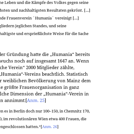
sche Leben und die Kämpfe des Volkes gegen seine
hsten und nachhaltigsten Resultaten gekrönt. […]
nde Frauenverein ´Humania´ vereinigt […]
liedern jeglichen Standes, und seine
haltigste und ersprießlichste Weise für die Sache
er Gründung hatte die „Humania“ bereits
l wuchs noch auf insgesamt 1647 an. Wenn
he Verein“ 2000 Mitglieder zählte,
„Humania“-Vereins beachtlich. Statistisch
der weiblichen Bevölkerung von Mainz dem
ie größte Frauenorganisation in ganz
elche Dimension der „Humania“-Verein in
en annimmt:
[
Anm. 25
]
n es in Berlin doch nur 100–150, in Chemnitz 170,
, im revolutionären Wien etwa 400 Frauen, die
ngeschlossen hatten.“
[
Anm. 26
]