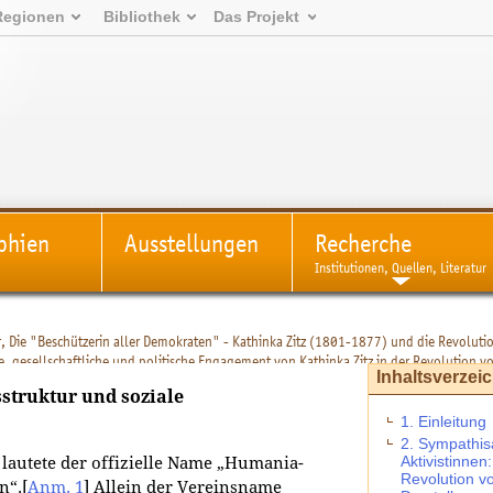
Regionen
Bibliothek
Das Projekt
phien
Ausstellungen
Recherche
Institutionen, Quellen, Literatur
, Die "Beschützerin aller Demokraten" - Kathinka Zitz (1801-1877) und die Revolut
che, gesellschaftliche und politische Engagement von Kathinka Zitz in der Revolution
Inhaltsverzei
Interessen“ – Das Projekt eines eigenen Frauenvereins
>
4.2.2. Programm, Organisatio
struktur und soziale
1. Einleitung
2. Sympathis
Aktivistinne
lautete der offizielle Name „Humania-
Revolution v
n“.
[
Anm. 1
]
Allein der Vereinsname