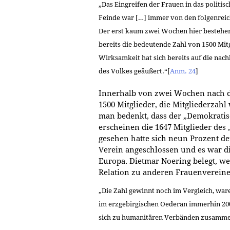
„Das Eingreifen der Frauen in das politi
Feinde war […] immer von den folgenreic
Der erst kaum zwei Wochen hier bestehe
bereits die bedeutende Zahl von 1500 Mitg
Wirksamkeit hat sich bereits auf die nach
des Volkes geäußert.“
[
Anm. 24
]
Innerhalb von zwei Wochen nach d
1500 Mitglieder, die Mitgliederzah
man bedenkt, dass der „Demokratisc
erscheinen die 1647 Mitglieder des 
gesehen hatte sich neun Prozent 
Verein angeschlossen und es war d
Europa. Dietmar Noering belegt, w
Relation zu anderen Frauenverein
„Die Zahl gewinnt noch im Vergleich, ware
im erzgebirgischen Oederan immerhin 200
sich zu humanitären Verbänden zusamme