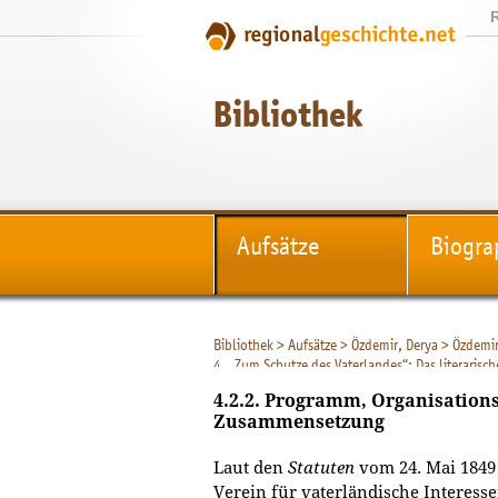
Bibliothek
Aufsätze
Biogra
Bibliothek
>
Aufsätze
>
Özdemir, Derya
>
Özdemir
4. „Zum Schutze des Vaterlandes“: Das literaris
4.2. „Schwesterlicher Bund“ für „vaterländische 
4.2.2. Programm, Organisations
Zusammensetzung
Laut den
Statuten
vom 24. Mai 1849 
Verein für vaterländische Interesse