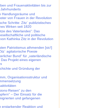
eben und Frauenaktivitäten bis zur
. Jahrhunderts
che Handlungsräume und
ster von Frauen in der Revolution
ische Schritte: Zitz´ publizistisches
ches Wirken seit 1820
tze des Vaterlandes“: Das
gesellschaftliche und politische
on Kathinka Zitz in der Revolution
nsten Patriotismus athmenden [sic!]
itz´ agitatorische Poesie
erlicher Bund“ für „vaterländische
– Das Projekt eines eigenen
ns
schichte und Gründung der
amm, Organisationsstruktur und
ammensetzung
saktivitäten
ssions-Reisen“ zu den
pfern“ – Der Einsatz für die
emigrierten und gefangenen
n erstarkender Reaktion und