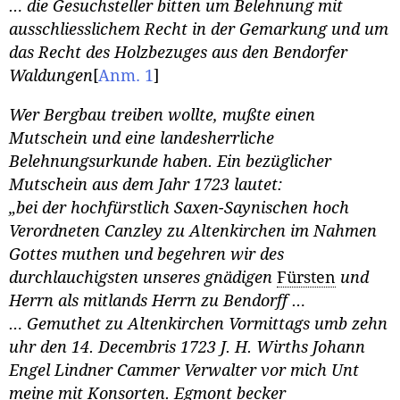
… die Gesuchsteller bitten um Belehnung mit
ausschliesslichem Recht in der Gemarkung und um
das Recht des Holzbezuges aus den Bendorfer
Waldungen
[
Anm. 1
]
Wer Bergbau treiben wollte, mußte einen
Mutschein und eine landesherrliche
Belehnungsurkunde haben. Ein bezüglicher
Mutschein aus dem Jahr 1723 lautet:
„bei der hochfürstlich Saxen-Saynischen hoch
Verordneten Canzley zu Altenkirchen im Nahmen
Gottes muthen und begehren wir des
durchlauchigsten unseres gnädigen
Fürsten
und
Herrn als mitlands Herrn zu Bendorff …
… Gemuthet zu Altenkirchen Vormittags umb zehn
uhr den 14. Decembris 1723 J. H. Wirths Johann
Engel Lindner Cammer Verwalter vor mich Unt
meine mit Konsorten. Egmont becker