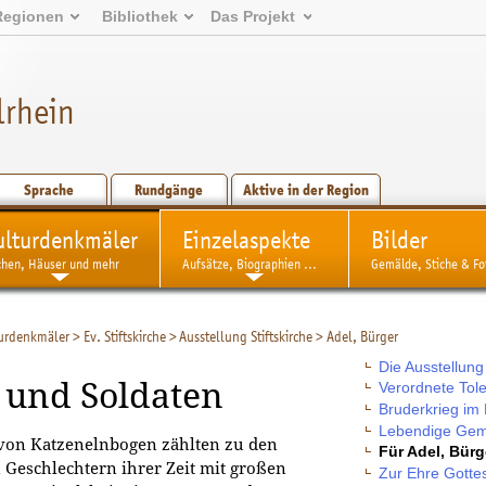
Regionen
Bibliothek
Das Projekt
lrhein
Sprache
Rundgänge
Aktive in der Region
ulturdenkmäler
Einzelaspekte
Bilder
chen, Häuser und mehr
Aufsätze, Biographien ...
Gemälde, Stiche & Fo
urdenkmäler
>
Ev. Stiftskirche
>
Ausstellung Stiftskirche
>
Adel, Bürger
Die Ausstellung
 und Soldaten
Verordnete Tol
Bruderkrieg im
Lebendige Geme
on Katzenelnbogen zählten zu den
Für Adel, Bür
 Geschlechtern ihrer Zeit mit großen
Zur Ehre Gottes