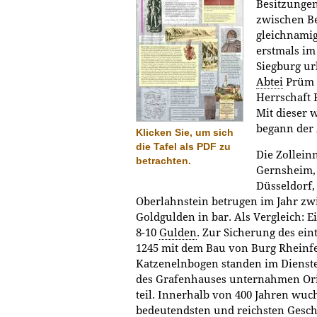
Besitzungen
zwischen B
gleichnami
erstmals im
Siegburg ur
Abtei
Prüm v
Herrschaft 
Mit dieser 
begann der 
Klicken Sie, um sich
die Tafel als PDF zu
Die Zollein
betrachten.
Gernsheim, 
Düsseldorf,
Oberlahnstein betrugen im Jahr zw
Goldgulden in bar. Als Vergleich: E
8-10
Gulden
. Zur Sicherung des ei
1245 mit dem Bau von Burg Rheinfe
Katzenelnbogen standen im Dienste
des Grafenhauses unternahmen Or
teil. Innerhalb von 400 Jahren wuc
bedeutendsten und reichsten Geschl