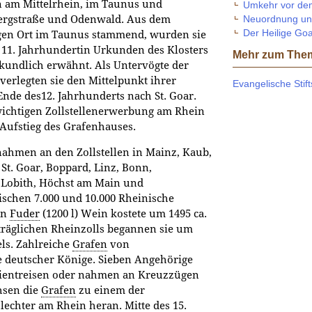
 am Mittelrhein, im Taunus und
Umkehr vor de
Neuordnung un
ergstraße und Odenwald. Aus dem
Der Heilige Goa
gen Ort im Taunus stammend, wurden sie
 11. Jahrhundertin Urkunden des Klosters
Mehr zum The
kundlich erwähnt. Als Untervögte der
erlegten sie den Mittelpunkt ihrer
Evangelische Stif
Ende des12. Jahrhunderts nach St. Goar.
wichtigen Zollstellenerwerbung am Rhein
Aufstieg des Grafenhauses.
nahmen an den Zollstellen in Mainz, Kaub,
St. Goar, Boppard, Linz, Bonn,
 Lobith, Höchst am Main und
ischen 7.000 und 10.000 Rheinische
in
Fuder
(1200 l) Wein kostete um 1495 ca.
nträglichen Rheinzolls begannen sie um
ls. Zahlreiche
Grafen
von
 deutscher Könige. Sieben Angehörige
ientreisen oder nahmen an Kreuzzügen
hsen die
Grafen
zu einem der
echter am Rhein heran. Mitte des 15.