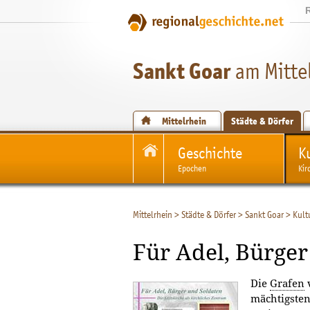
Sankt Goar
am Mitte
Mittelrhein
Städte & Dörfer
Geschichte
K
Epochen
Kir
Mittelrhein
>
Städte & Dörfer
>
Sankt Goar
>
Kult
Für Adel, Bürger
Die
Grafen
v
mächtigsten