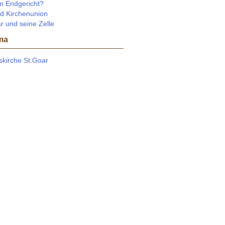
m Endgericht?
d Kirchenunion
r und seine Zelle
ma
tskirche St.Goar