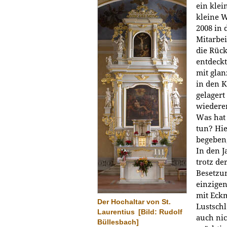
ein klei
kleine 
2008 in 
Mitarbei
die Rüc
entdeckt
mit gla
in den K
gelagert
wiedere
Was hat
tun? Hie
begeben,
In den J
trotz de
Besetzu
einzigen
mit Eck
Der Hochaltar von St.
Lustschl
Laurentius
[Bild: Rudolf
auch nic
Büllesbach]