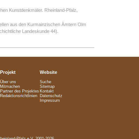
hen Kunstdenkmäler. Rheinland-Pfalz,
quellen aus den Kurmainzischen Ämtern Olm
chichtliche Landeskunde 44).
Projekt
Website
Über uns
Suche
Mitmachen
Sitemap
Partner des Projektes
Kontakt
Redaktionsrichtlinien
Datenschutz
Impressum
Rheinland-Pfalz e.V. 2001-2026