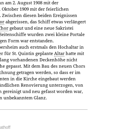
n am 2. August 1908 mit der
Oktober 1909 mit der feierlichen
. Zwischen diesen beiden Ereignissen
or
abgerissen, das Schiff etwas verlängert
Chor
gebaut und eine neue Sakristei
Seitenschiffe wurden zwei kleine Portale
tigen Form war entstanden.
rsheim auch erstmals den Hochaltar in
r für St. Quintin geplante
Altar
hatte mit
islang vorhandenen Deckenhöhe nicht
che gepasst. Mit dem Bau des neuen Chors
echnung getragen werden, so dass er im
enten in die Kirche eingebaut werden
ündlichen Renovierung unterzogen, von
en gereinigt und neu gefasst worden war,
hin unbekanntem Glanz.
athoff