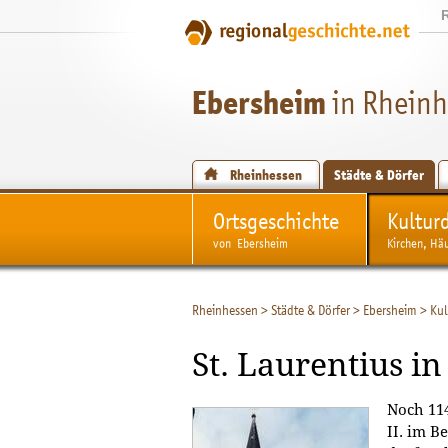
Ebersheim
in Rhein
Rheinhessen
Städte & Dörfer
Ortsgeschichte
Kultur
von Ebersheim
Kirchen, Hä
Rheinhessen
>
Städte & Dörfer
>
Ebersheim
>
Kul
St. Laurentius i
Noch 11
II. im B