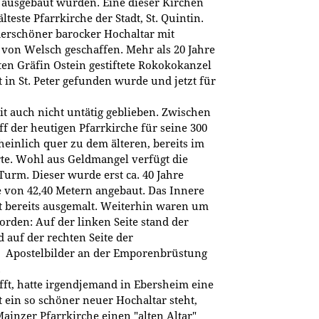
 ausgebaut wurden. Eine dieser Kirchen
älteste Pfarrkirche der Stadt, St. Quintin.
erschöner barocker Hochaltar mit
von Welsch geschaffen. Mehr als 20 Jahre
en Gräfin Ostein gestiftete Rokokokanzel
t in St. Peter gefunden wurde und jetzt für
t auch nicht untätig geblieben. Zwischen
f der heutigen Pfarrkirche für seine 300
einlich quer zu dem älteren, bereits im
rte. Wohl aus Geldmangel verfügt die
urm. Dieser wurde erst ca. 40 Jahre
e von 42,40 Metern angebaut. Das Innere
t bereits ausgemalt. Weiterhin waren um
worden: Auf der linken Seite stand der
 auf der rechten Seite der
ie Apostelbilder an der Emporenbrüstung
.
fft, hatte irgendjemand in Ebersheim eine
t ein so schöner neuer Hochaltar steht,
Mainzer Pfarrkirche einen "alten
Altar
"