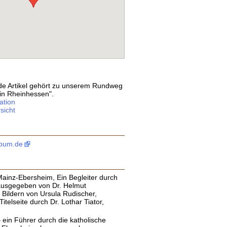
e Artikel gehört zu unserem Rundweg
in Rheinhessen".
ation
sicht
lbum.de
Mainz-Ebersheim, Ein Begleiter durch
rausgegeben von Dr. Helmut
Bildern von Ursula Rudischer,
itelseite durch Dr. Lothar Tiator,
– ein Führer durch die katholische