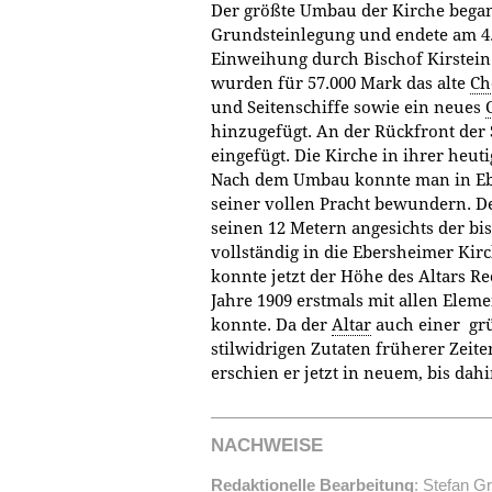
Der größte Umbau der Kirche began
Grundsteinlegung und endete am 4. 
Einweihung durch Bischof Kirstein
wurden für 57.000 Mark das alte
Ch
und Seitenschiffe sowie ein neues
hinzugefügt. An der Rückfront der 
eingefügt. Die Kirche in ihrer heu
Nach dem Umbau konnte man in Ebe
seiner vollen Pracht bewundern. De
seinen 12 Metern angesichts der b
vollständig in die Ebersheimer Kir
konnte jetzt der Höhe des Altars R
Jahre 1909 erstmals mit allen Elem
konnte. Da der
Altar
auch einer gr
stilwidrigen Zutaten früherer Zeit
erschien er jetzt in neuem, bis da
NACHWEISE
Redaktionelle Bearbeitung
: Stefan Gr