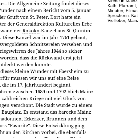
Kirche in Main
nes. Die Allgemeine Zeitung findet dieses
Kath. Pfarramt,
Wunder nach einem Bericht vom 5. Januar
Minuten, Filma
Sprecherin: Ka
der Gruft von St. Peter. Dort hatte ein
Viellieber, Ma
ter der Generaldirektion Kulturelles Erbe
kwand der
Rokoko
-Kanzel aus St. Quintin
. Diese Kanzel war im Jahr 1761 gebaut,
nzvergoldeten Schnitzereien versehen und
riegswirren des Jahres 1944 so sicher
 worden, dass die Rückwand erst jetzt
ntdeckt werden konnte.
 dieses kleine Wunder mit Ebersheim zu
rfür müssen wir uns auf eine Reise
 die im 17. Jahrhundert beginnt.
ahren zwischen 1689 und 1792 blieb Mainz
r zahlreichen Kriege mit viel Glück von
ngen verschont. Die Stadt wurde zu einem
 Bauplatz. Es entstand das barocke Mainz
madonnen, Eckerker, Brunnen und dem
oss "Favorite". Diese Entwicklung ging
ht an den Kirchen vorbei, die ebenfalls