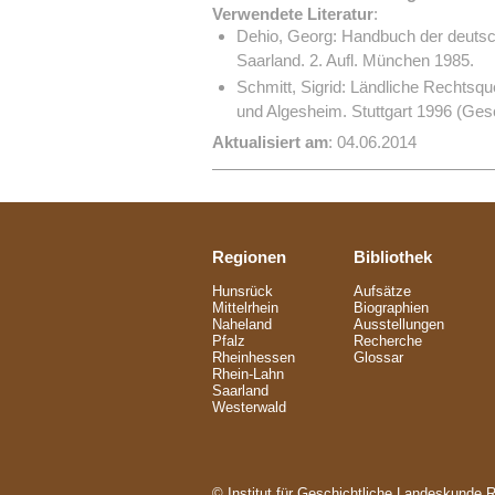
Verwendete Literatur
:
Dehio, Georg: Handbuch der deutsc
Saarland. 2. Aufl. München 1985.
Schmitt, Sigrid: Ländliche Rechts
und Algesheim. Stuttgart 1996 (Ges
Aktualisiert am
: 04.06.2014
Regionen
Bibliothek
Hunsrück
Aufsätze
Mittelrhein
Biographien
Naheland
Ausstellungen
Pfalz
Recherche
Rheinhessen
Glossar
Rhein-Lahn
Saarland
Westerwald
© Institut für Geschichtliche Landeskunde 