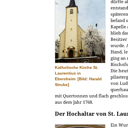
dürfte 
entstand
späteren
befand s
Kapelle 
blieb d
Besitzer
wurde. 
Hand, le
ging an 
Bischofs
Katholische Kirche St.
Die heut
Laurentius in
pilaster
Ebersheim
[Bild: Harald
von Lud
Strube]
querhau
mit Quertonnen und flach geschl
aus dem Jahr 1768.
Der Hochaltar von St. Lau
Ein Wund