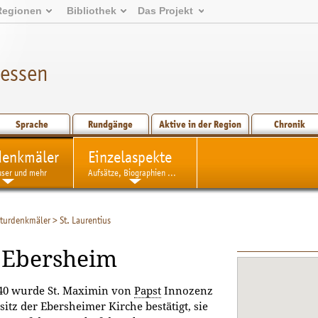
Regionen
Bibliothek
Das Projekt
hessen
Sprache
Rundgänge
Aktive in der Region
Chronik
denkmäler
Einzelaspekte
user und mehr
Aufsätze, Biographien ...
turdenkmäler
>
St. Laurentius
n Ebersheim
40 wurde St. Maximin von
Papst
Innozenz
esitz der Ebersheimer Kirche bestätigt, sie