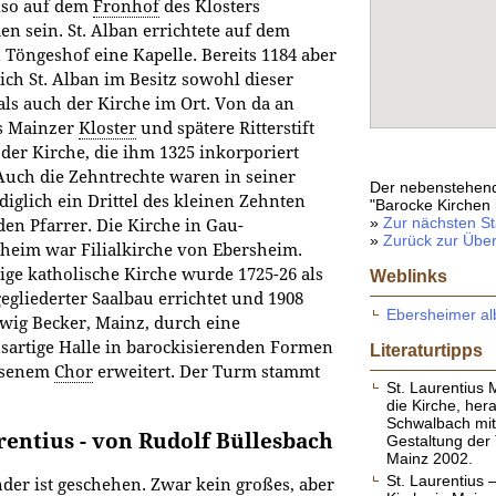
also auf dem
Fronhof
des Klosters
en sein. St. Alban errichtete auf dem
 Töngeshof eine Kapelle. Bereits 1184 aber
ich St. Alban im Besitz sowohl dieser
als auch der Kirche im Ort. Von da an
as Mainzer
Kloster
und spätere Ritterstift
 der Kirche, die ihm 1325 inkorporiert
Auch die Zehntrechte waren in seiner
Der nebenstehend
diglich ein Drittel des kleinen Zehnten
"Barocke Kirchen 
»
Zur nächsten St
den Pfarrer. Die Kirche in Gau-
»
Zurück zur Über
heim war Filialkirche von Ebersheim.
ige katholische Kirche wurde 1725-26 als
Weblinks
gegliederter Saalbau errichtet und 1908
Ebersheimer a
wig Becker, Mainz, durch eine
sartige Halle in barockisierenden Formen
Literaturtipps
ossenem
Chor
erweitert. Der Turm stammt
St. Laurentius 
die Kirche, he
Schwalbach mit 
rentius - von Rudolf Büllesbach
Gestaltung der T
Mainz 2002.
St. Laurentius 
er ist geschehen. Zwar kein großes, aber