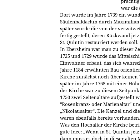
prächtig
war die 
Dort wurde im Jahre 1739 ein wund
Säulenbaldachin durch Maximilian 
später wurde die von der verwitwet
fertig gestellt, deren Rückwand jetz
St. Quintin restauriert werden soll.
In Ebersheim war man zu dieser Zei
1725 und 1729 wurde das Mittelschif
Einwohner erbaut, das sich wahrsch
Jahre 1184 erwähnten Bau orientie
Kirche zunächst noch über keinen T
später im Jahre 1768 mit einer Höh
der Kirche war zu diesem Zeitpunk
1750 zwei Seitenaltäre aufgestellt 
"Rosenkranz- oder Marienaltar" und
„Nikolausaltar“. Die Kanzel und d
waren ebenfalls bereits vorhanden
Was den Hochaltar der Kirche betri
gute Idee: „Wenn in St. Quintin jetz
dann muss es doch in dieser alten 