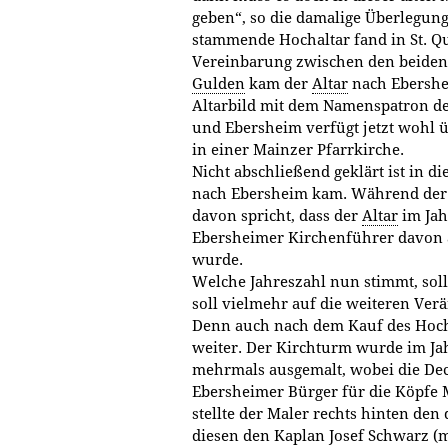
geben“, so die damalige Überlegung
stammende Hochaltar fand in St. Qu
Vereinbarung zwischen den beiden
Gulden
kam der
Altar
nach Ebershei
Altarbild mit dem Namenspatron der
und Ebersheim verfügt jetzt wohl ü
in einer Mainzer Pfarrkirche.
Nicht abschließend geklärt ist in
nach Ebersheim kam. Während der 
davon spricht, dass der
Altar
im Jah
Ebersheimer Kirchenführer davon 
wurde.
Welche Jahreszahl nun stimmt, soll 
soll vielmehr auf die weiteren Ver
Denn auch nach dem Kauf des Hocha
weiter. Der Kirchturm wurde im Jah
mehrmals ausgemalt, wobei die Deck
Ebersheimer Bürger für die Köpfe M
stellte der Maler rechts hinten de
diesen den Kaplan Josef Schwarz (m