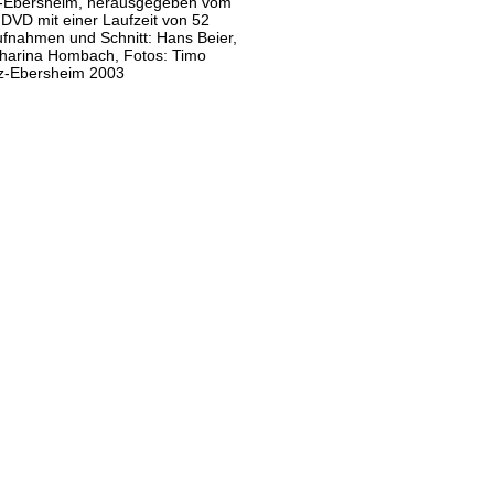
z-Ebersheim, herausgegeben vom
 DVD mit einer Laufzeit von 52
ufnahmen und Schnitt: Hans Beier,
tharina Hombach, Fotos: Timo
inz-Ebersheim 2003