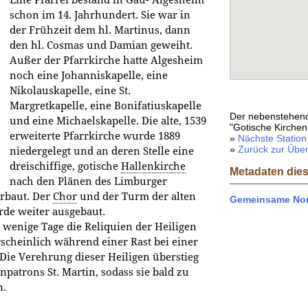
schon im 14. Jahrhundert. Sie war in
der Frühzeit dem hl. Martinus, dann
den hl. Cosmas und Damian geweiht.
Außer der Pfarrkirche hatte Algesheim
noch eine Johanniskapelle, eine
Nikolauskapelle, eine St.
Margretkapelle, eine Bonifatiuskapelle
Der nebenstehend
und eine Michaelskapelle. Die alte, 1539
"Gotische Kirchen
erweiterte Pfarrkirche wurde 1889
»
Nächste Station
»
Zurück zur Über
niedergelegt und an deren Stelle eine
dreischiffige, gotische
Hallenkirche
Metadaten dies
nach den Plänen des Limburger
rbaut. Der
Chor
und der Turm der alten
Gemeinsame Nor
rde weiter ausgebaut.
r wenige Tage die Reliquien der Heiligen
scheinlich während einer Rast bei einer
 Die Verehrung dieser Heiligen überstieg
npatrons St. Martin, sodass sie bald zu
n.