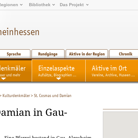
Regionen
Bibliothek
Das Projekt
heinhessen
Sprache
Rundgänge
Aktive in der Region
Chronik
denkmäler
Einzelaspekte
Aktive im Ort
user und mehr
Aufsätze, Biographien ...
Vereine, Archive, Museen ...
>
Kulturdenkmäler
>
St. Cosmas und Damian
Damian in Gau-
Eine Pfarrei bestand in Gau- Algesheim