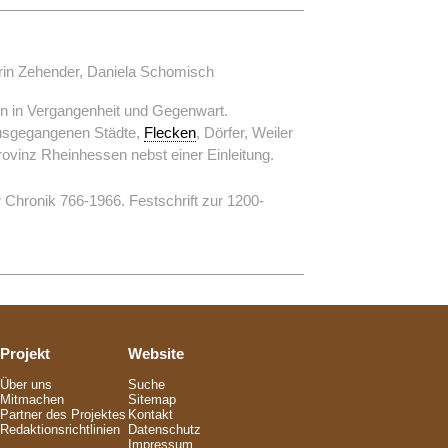
in Zehender, Daniela Schomisch
en in Vergangenheit und Gegenwart.
usgegangenen Städte,
Flecken
, Dörfer, Weiler
ovinz Rheinhessen nebst einer Einleitung.
Chronik 766-1966. Festschrift zur 1200-
Projekt
Website
Über uns
Suche
Mitmachen
Sitemap
Partner des Projektes
Kontakt
Redaktionsrichtlinien
Datenschutz
Impressum