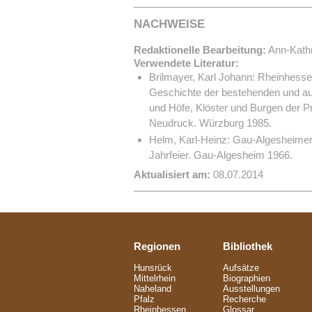
NACHWEISE
Redaktionelle Bearbeitung:
Ann-Kathr
Verwendete Literatur:
Brilmayer, Karl Johann: Rheinhess
Geschichte der bestehenden und a
und Höfe, Klöster und Burgen der Pr
Neudruck. Würzburg 1985.
Helm, Karl-Heinz: Gau-Algesheimer 
Jahrfeier. Gau-Algesheim 1966.
Aktualisiert am:
08.07.2014
Regionen
Bibliothek
Hunsrück
Aufsätze
Mittelrhein
Biographien
Naheland
Ausstellungen
Pfalz
Recherche
Rheinhessen
Glossar