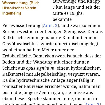
aufwendige und knapp
Wasserleitung
[Bild:
7 km lange und seit der
Historischer Verein
Mitte es 19. Jhs.
Ingelheim]
bekannte
Fernwasserleitung
[
Anm. 2
]
, und zwar zu einem
Bereich westlich der heutigen Steingasse. Der aus
Kalkbruchsteinen gemauerte Kanal mit einem
Gewölbeabschluss wurde unterirdisch angelegt,
wohl einen halben Meter unter der
Erdoberfläche. Bemerkenswert ist auch, dass der
Boden und die Wandung mit einer dünnen
Schicht aus
opus signinum
, einem hydraulischem
Kalkmörtel mit Ziegelbeischlag, verputzt waren.
Da die hydrotechnische Anlage augenfällig in
römischer Bauweise errichtet wurde, nahm man
bis in die jüngere Zeit irrig an, sie müsse aus
eben dieser Epoche stammen, eine, die man in
karolingischer Zeit weiter benutzt habe
[
Anm. 3
]
.