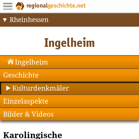
Rheinhessen
Ingelheim
Geschichte
Kulturdenkmäler
Einzelaspekte
Bilder & Videos
Karolingische