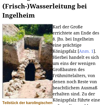
(Frisch-)Wasserleitung bei
Ingelheim
Karl der Große
errichtete am Ende des
8. Jhs. bei Ingelheim
eine prächtige
Königspfalz
[
Anm. 1
]
.
Hierbei handelt es sich
um eins der wenigen
Großbauten des
Frühmittelalters, von
denen noch Reste von
beachtlichem Ausmaß
erhalten sind. Zu der
Königspfalz führte eine
Teilstück der karolingischen