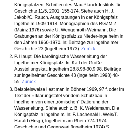
Königspfalzen. Schriften des Max-Planck-Instituts für
Geschichte 11/5, 2001, 155-174. Siehe auch H. J.
Jakobi/C. Rauch, Ausgrabungen in der Königspfalz
Ingelheim 1909-1914. Monographien des RGZM 2
(Mainz 1976) sowie U. Wengenroth-Weimann, Die
Grabungen an der Königspfalz zu Nieder-Ingelheim in
den Jahren 1960-1970. In: Beiträge zur Ingelheimer
Geschichte 23 (Ingelheim 1973).
Zurück
P. Haupt, Die karolingische Wasserleitung der
Ingelheimer Königspfalz. In: Karl der Große.
Ausstellungskat. Ingelheim 28.8.98-30.9.98. Beiträge
zur Ingelheimer Geschichte 43 (Ingelheim 1998) 48-
55.
Zurück
Beispielsweise liest man in Böhner 1969, 97 f. oder im
Text der Erklärungstafel vor dem Schutzbau in
Ingelheim von einer „römischen“ Datierung der
Wasserleitung. Siehe auch z. B. K. Weidemann, Die
Königspfalz in Ingelheim. In: F. Lachenal/H. Weis/T.
Harald (Hrsg.), Ingelheim am Rhein 774-1974.
Geschichte und Gegenwart (Ingelheim 1974) S.