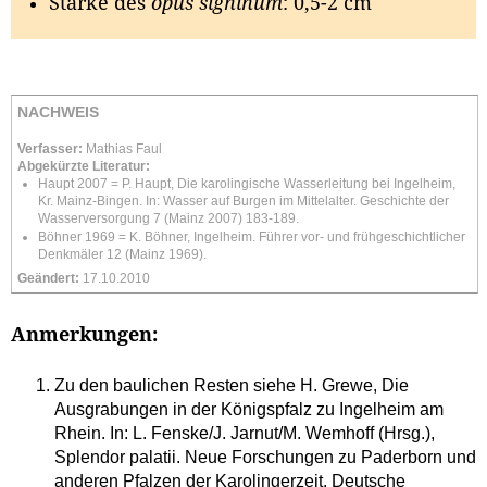
Stärke des
opus signinum
: 0,5-2 cm
NACHWEIS
Verfasser:
Mathias Faul
Abgekürzte Literatur:
Haupt 2007 = P. Haupt, Die karolingische Wasserleitung bei Ingelheim,
Kr. Mainz-Bingen. In: Wasser auf Burgen im Mittelalter. Geschichte der
Wasserversorgung 7 (Mainz 2007) 183-189.
Böhner 1969 = K. Böhner, Ingelheim. Führer vor- und frühgeschichtlicher
Denkmäler 12 (Mainz 1969).
Geändert:
17.10.2010
Anmerkungen:
Zu den baulichen Resten siehe H. Grewe, Die
Ausgrabungen in der Königspfalz zu Ingelheim am
Rhein. In: L. Fenske/J. Jarnut/M. Wemhoff (Hrsg.),
Splendor palatii. Neue Forschungen zu Paderborn und
anderen Pfalzen der Karolingerzeit. Deutsche