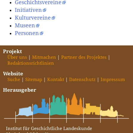
Geschichtsvereine
Initiativen
Kulturvereine
Museen
Personen
Projekt
Über uns
Mitmachen
Partner des Projektes
Redaktionsrichtlinien
Website
Suche
Sitemap
Kontakt
Datenschutz
Impressum
Herausgeber
Institut für Geschichtliche Landeskunde