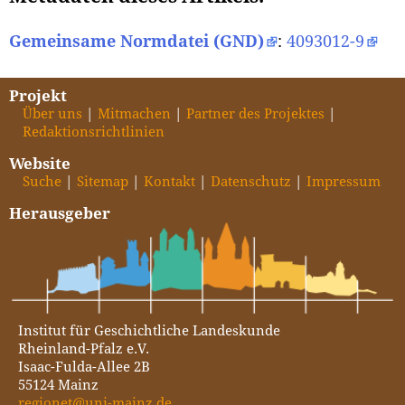
Gemeinsame Normdatei (GND)
:
4093012-9
Projekt
Über uns
Mitmachen
Partner des Projektes
Redaktionsrichtlinien
Website
Suche
Sitemap
Kontakt
Datenschutz
Impressum
Herausgeber
Institut für Geschichtliche Landeskunde
Rheinland-Pfalz e.V.
Isaac-Fulda-Allee 2B
55124 Mainz
regionet@uni-mainz.de