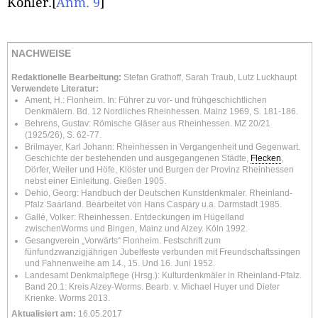
Köhler.
[
Anm. 9
]
NACHWEISE
Redaktionelle Bearbeitung:
Stefan Grathoff, Sarah Traub, Lutz Luckhaupt
Verwendete Literatur:
Ament, H.: Flonheim. In: Führer zu vor- und frühgeschichtlichen
Denkmälern. Bd. 12 Nordliches Rheinhessen. Mainz 1969, S. 181-186.
Behrens, Gustav: Römische Gläser aus Rheinhessen. MZ 20/21
(1925/26), S. 62-77.
Brilmayer, Karl Johann: Rheinhessen in Vergangenheit und Gegenwart.
Geschichte der bestehenden und ausgegangenen Städte,
Flecken
,
Dörfer, Weiler und Höfe, Klöster und Burgen der Provinz Rheinhessen
nebst einer Einleitung. Gießen 1905.
Dehio, Georg: Handbuch der Deutschen Kunstdenkmaler. Rheinland-
Pfalz Saarland. Bearbeitet von Hans Caspary u.a. Darmstadt 1985.
Gallé, Volker: Rheinhessen. Entdeckungen im Hügelland
zwischenWorms und Bingen, Mainz und Alzey. Köln 1992.
Gesangverein „Vorwärts“ Flonheim. Festschrift zum
fünfundzwanzigjährigen Jubelfeste verbunden mit Freundschaftssingen
und Fahnenweihe am 14., 15. Und 16. Juni 1952.
Landesamt Denkmalpflege (Hrsg.): Kulturdenkmäler in Rheinland-Pfalz.
Band 20.1: Kreis Alzey-Worms. Bearb. v. Michael Huyer und Dieter
Krienke. Worms 2013.
Aktualisiert am:
16.05.2017