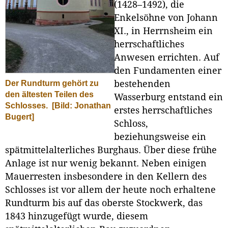
(1428–1492), die
Enkelsöhne von Johann
XI., in Herrnsheim ein
herrschaftliches
Anwesen errichten. Auf
den Fundamenten einer
Der Rundturm gehört zu
bestehenden
den ältesten Teilen des
Wasserburg entstand ein
Schlosses.
[Bild: Jonathan
erstes herrschaftliches
Bugert]
Schloss,
beziehungsweise ein
spätmittelalterliches Burghaus. Über diese frühe
Anlage ist nur wenig bekannt. Neben einigen
Mauerresten insbesondere in den Kellern des
Schlosses ist vor allem der heute noch erhaltene
Rundturm bis auf das oberste Stockwerk, das
1843 hinzugefügt wurde, diesem