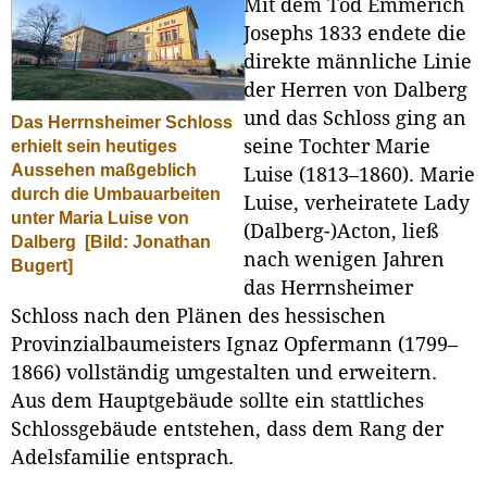
Mit dem Tod Emmerich
Josephs 1833 endete die
direkte männliche Linie
der Herren von Dalberg
und das Schloss ging an
Das Herrnsheimer Schloss
seine Tochter Marie
erhielt sein heutiges
Aussehen maßgeblich
Luise (1813–1860). Marie
durch die Umbauarbeiten
Luise, verheiratete Lady
unter Maria Luise von
(Dalberg-)Acton, ließ
Dalberg
[Bild: Jonathan
nach wenigen Jahren
Bugert]
das Herrnsheimer
Schloss nach den Plänen des hessischen
Provinzialbaumeisters Ignaz Opfermann (1799–
1866) vollständig umgestalten und erweitern.
Aus dem Hauptgebäude sollte ein stattliches
Schlossgebäude entstehen, dass dem Rang der
Adelsfamilie entsprach.