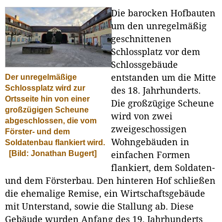
Die barocken Hofbauten
um den unregelmäßig
geschnittenen
Schlossplatz vor dem
Schlossgebäude
entstanden um die Mitte
Der unregelmäßige
Schlossplatz wird zur
des 18. Jahrhunderts.
Ortsseite hin von einer
Die großzügige Scheune
großzügigen Scheune
wird von zwei
abgeschlossen, die vom
zweigeschossigen
Förster- und dem
Wohngebäuden in
Soldatenbau flankiert wird.
[Bild: Jonathan Bugert]
einfachen Formen
flankiert, dem Soldaten-
und dem Försterbau. Den hinteren Hof schließen
die ehemalige Remise, ein Wirtschaftsgebäude
mit Unterstand, sowie die Stallung ab. Diese
Gebäude wurden Anfang des 19. Jahrhunderts