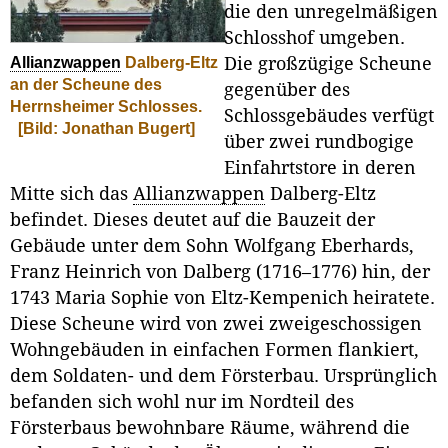
die den unregelmäßigen
Schlosshof umgeben.
Die großzügige Scheune
Allianzwappen
Dalberg-Eltz
an der Scheune des
gegenüber des
Herrnsheimer Schlosses.
Schlossgebäudes verfügt
[Bild: Jonathan Bugert]
über zwei rundbogige
Einfahrtstore in deren
Mitte sich das
Allianzwappen
Dalberg-Eltz
befindet. Dieses deutet auf die Bauzeit der
Gebäude unter dem Sohn Wolfgang Eberhards,
Franz Heinrich von Dalberg (1716–1776) hin, der
1743 Maria Sophie von Eltz-Kempenich heiratete.
Diese Scheune wird von zwei zweigeschossigen
Wohngebäuden in einfachen Formen flankiert,
dem Soldaten- und dem Försterbau. Ursprünglich
befanden sich wohl nur im Nordteil des
Försterbaus bewohnbare Räume, während die