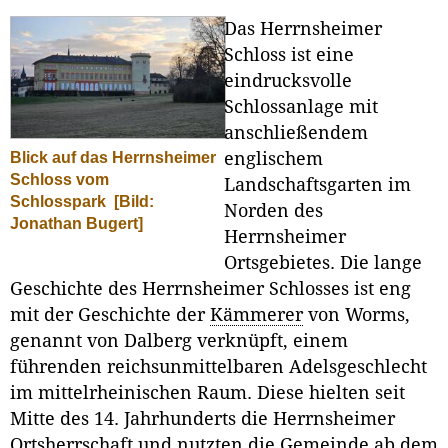
Das Herrnsheimer
Schloss ist eine
eindrucksvolle
Schlossanlage mit
anschließendem
englischem
Blick auf das Herrnsheimer
Schloss vom
Landschaftsgarten im
Schlosspark
[Bild:
Norden des
Jonathan Bugert]
Herrnsheimer
Ortsgebietes. Die lange
Geschichte des Herrnsheimer Schlosses ist eng
mit der Geschichte der
Kämmerer
von Worms,
genannt von Dalberg verknüpft, einem
führenden reichsunmittelbaren Adelsgeschlecht
im mittelrheinischen Raum. Diese hielten seit
Mitte des 14. Jahrhunderts die Herrnsheimer
Ortsherrschaft und nutzten die Gemeinde ab dem