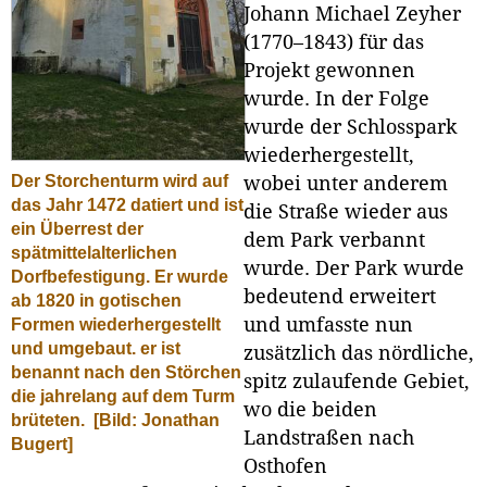
Johann Michael Zeyher
(1770–1843) für das
Projekt gewonnen
wurde. In der Folge
wurde der Schlosspark
wiederhergestellt,
Der Storchenturm wird auf
wobei unter anderem
das Jahr 1472 datiert und ist
die Straße wieder aus
ein Überrest der
dem Park verbannt
spätmittelalterlichen
wurde. Der Park wurde
Dorfbefestigung. Er wurde
bedeutend erweitert
ab 1820 in gotischen
und umfasste nun
Formen wiederhergestellt
und umgebaut. er ist
zusätzlich das nördliche,
benannt nach den Störchen
spitz zulaufende Gebiet,
die jahrelang auf dem Turm
wo die beiden
brüteten.
[Bild: Jonathan
Landstraßen nach
Bugert]
Osthofen