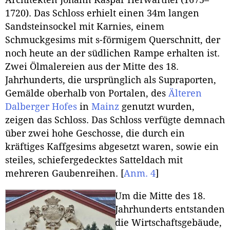
Architekten Johann Kaspar Herwarthel (1675–
1720). Das Schloss erhielt einen 34m langen
Sandsteinsockel mit Karnies, einem
Schmuckgesims mit s-förmigem Querschnitt, der
noch heute an der südlichen Rampe erhalten ist.
Zwei Ölmalereien aus der Mitte des 18.
Jahrhunderts, die ursprünglich als Supraporten,
Gemälde oberhalb von Portalen, des
Älteren
Dalberger Hofes
in
Mainz
genutzt wurden,
zeigen das Schloss. Das Schloss verfügte demnach
über zwei hohe Geschosse, die durch ein
kräftiges Kaffgesims abgesetzt waren, sowie ein
steiles, schiefergedecktes Satteldach mit
mehreren Gaubenreihen.
[
Anm. 4
]
Um die Mitte des 18.
Jahrhunderts entstanden
die Wirtschaftsgebäude,