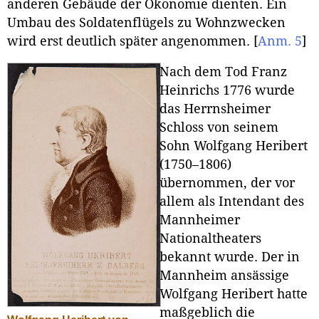
anderen Gebäude der Ökonomie dienten. Ein
Umbau des Soldatenflügels zu Wohnzwecken
wird erst deutlich später angenommen.
[
Anm. 5
]
Nach dem Tod Franz
Heinrichs 1776 wurde
das Herrnsheimer
Schloss von seinem
Sohn Wolfgang Heribert
(1750–1806)
übernommen, der vor
allem als Intendant des
Mannheimer
Nationaltheaters
bekannt wurde. Der in
Mannheim ansässige
Wolfgang Heribert hatte
maßgeblich die