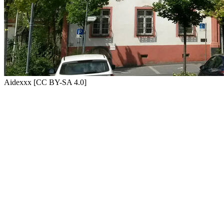
Aidexxx [CC BY-SA 4.0]