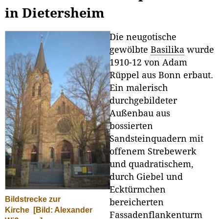
in Dietersheim
Die neugotische
gewölbte
Basilika
wurde
1910-12 von Adam
Rüppel aus Bonn erbaut.
Ein malerisch
durchgebildeter
Außenbau aus
bossierten
Sandsteinquadern mit
offenem Strebewerk
und quadratischem,
durch Giebel und
Ecktürmchen
Bildstrecke zur
bereicherten
Kirche
[Bild: Alexander
Fassadenflankenturm