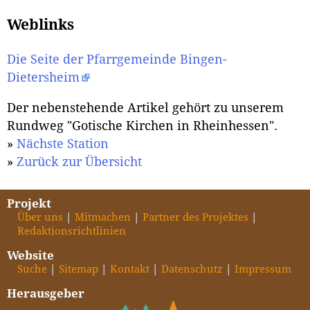
Weblinks
Die Seite der Pfarrgemeinde Bingen-
Dietersheim
Der nebenstehende Artikel gehört zu unserem
Rundweg "Gotische Kirchen in Rheinhessen".
»
Nächste Station
»
Zurück zur Übersicht
Projekt
Über uns
Mitmachen
Partner des Projektes
Redaktionsrichtlinien
Website
Suche
Sitemap
Kontakt
Datenschutz
Impressum
Herausgeber