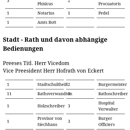
3
2
Phisicus
Procuatoris
1
Notarius
1
Pedel
1
Amts Bott
Stadt - Rath und davon abhängige
Bedienungen
Preeses Titl. Herr Vicedom
Vice Preesident Herr Hofrath von Eckert
1
Stadtschultheiß
2
Burgermeister
11
Rathsverwandten
3
Rathsschreiber
Hospital
1
Holzschreiber
3
Verwalter
Provisor von
Burger
1
3
Siechhaus
Officiers