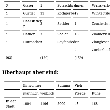
3
Glaser
1
Potaschbrenner
1
Weissgerb
1
Gürtler
11
Rothgerber
19
Wingertsle
Haarsieder
1
3
Sackler
1
Zeuchschm
?
1
Häfner
3
Sadler
10
Zimmerleu
1
Hutmacher
1
Seyfensieder
1
Zinngieser
2
Zuckerbec
(93)
(120)
(159)
Überhaupt aber sind:
Einwohner
Summa
Vieh
männlich
weiblich
Pferde
Kühe
In der
1004
1196
2000
45
168
Stadt