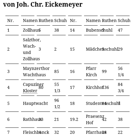
von Joh. Chr. Eickemeyer
Nr.
Namen
Ruthen
Schuh
Nr.
Namen
Ruthen
Schuh
1
Zollhaus
5
38
14
Bubenschuhl
9
47
Salzthor,
Wach-
2
3
2
15
Mädchenschuhl
5
29
und
Zollhaus
Maynzerthor
Pfarr
56
3
85
16
99
Wachthaus
Kirch
1/4
Capuziner
55
84
4
80
17
Kirchhof
136
Kloster
1/3
3/4
96
5
Hauptwacht
18
Studentenschuhl
14
3
1/2
Praesenz
6
Rathhaus
33
21
19.2
42
38
Hof
7
Fleischbanck
4
32
20
Pfarrhaus
28
22