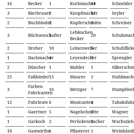
16
Becker
1
Korbmacher
14
Schneider
3
Bierbrauer
2
Knopfmacher
12
Seyler
2
Buchbinder
2
Kupferschmitte
9
Schreiner
Lebkuchen
3
Büchsenschafter
1
20
Schuhmac
Becker
2
Dreher
10
Leinenweber
5
Schuhflick
1
Dachmacher
4
Leyendecker
3
Sprengler
2
Düncher
1
Mahler
1
Silberschm
25
Faßbinder
15
Maurer
1
Stuhlmach
Farben
3
16
Metzger
7
Stumpfwe
Fabricanten
12
Fuhrleute
6
Musicanten
1
Tabaksfabr
1
Gaertner
5
Nagelschmitte
2
Wagner
1
Garkoch
2
Perückenmacher
3
Wachszieh
10
Gastwirthe
1
Pflasterer
1
Weinhändl