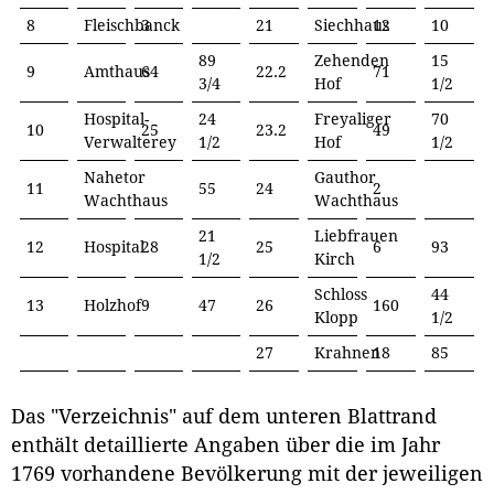
8
Fleischbanck
3
21
Siechhaus
12
10
89
Zehenden
15
9
Amthaus
64
22.2
71
3/4
Hof
1/2
Hospital-
24
Freyaliger
70
10
25
23.2
49
Verwalterey
1/2
Hof
1/2
Nahetor
Gauthor
11
55
24
2
Wachthaus
Wachthaus
21
Liebfrauen
12
Hospital
28
25
6
93
1/2
Kirch
Schloss
44
13
Holzhof
9
47
26
160
Klopp
1/2
27
Krahnen
18
85
Das "Verzeichnis" auf dem unteren Blattrand
enthält detaillierte Angaben über die im Jahr
1769 vorhandene Bevölkerung mit der jeweiligen