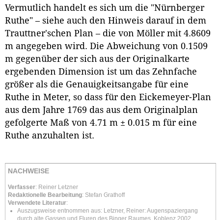
Vermutlich handelt es sich um die "Nürnberger
Ruthe" – siehe auch den Hinweis darauf in dem
Trauttner'schen Plan – die von Möller mit 4.8609
m angegeben wird. Die Abweichung von 0.1509
m gegenüber der sich aus der Originalkarte
ergebenden Dimension ist um das Zehnfache
größer als die Genauigkeitsangabe für eine
Ruthe in Meter, so dass für den Eickemeyer-Plan
aus dem Jahre 1769 das aus dem Originalplan
gefolgerte Maß von 4.71 m ± 0.015 m für eine
Ruthe anzuhalten ist.
NACHWEISE
Verfasser
: Reiner Letzner
Redaktionelle Bearbeitung
: Stefan Grathoff
Verwendete Literatur
:
Auszugsweise entnommen aus: Letzner, Reiner: Augenspaziergang
durch alte Gassen und Fluren des Binger Raumes. Koblenz 2002.