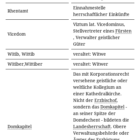
Einnahmestelle
Rhentamt
herrschaftlicher Einkünfte
Viztum lat. Vicedominus,
Stellvertreter eines
Fürsten
Vicedom
, Verwalter geistlicher
Güter
Witib, Wittib
veraltet: Witwe
Witiber,Wittiber
veraltet: Witwer
Das mit Korporationsrecht
versehene geistliche oder
weltliche Kollegium an
einer Kathedralkirche.
Nicht der
Erzbischof
,
sondern das
Domkapitel
-
an seiner Spitze der
Domdechent - bildeten die
Domkapitel
Landesherrschaft
. Obere
Verwaltungsbehörde oder
Ämter des Erzbistums