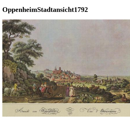
OppenheimStadtansicht1792