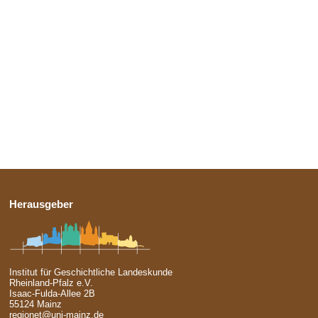
Herausgeber
Institut für Geschichtliche Landeskunde
Rheinland-Pfalz e.V.
Isaac-Fulda-Allee 2B
55124 Mainz
regionet@uni-mainz.de