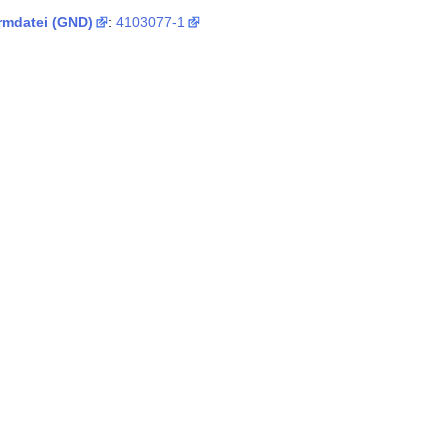
mdatei (GND)
:
4103077-1