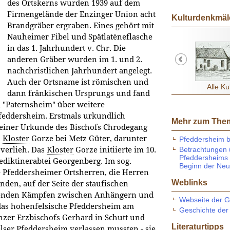
des Ortskerns wurden 1939 auf dem
Firmengelände der Enzinger Union acht
Kulturdenkmäl
Brandgräber ergraben. Eines gehört mit
Nauheimer Fibel und Spätlatèneflasche
in das 1. Jahrhundert v. Chr. Die
anderen Gräber wurden im 1. und 2.
nachchristlichen Jahrhundert angelegt.
Auch der Ortsname ist römischen und
Alle K
dann fränkischen Ursprungs und fand
d "Paternsheim" über weitere
feddersheim. Erstmals urkundlich
Mehr zum The
einer Urkunde des Bischofs Chrodegang
n
Kloster
Gorze bei Metz Güter, darunter
Pfeddersheim b
Betrachtungen ü
 verlieh. Das
Kloster
Gorze initiierte im 10.
Pfeddersheims 
diktinerabtei Georgenberg. Im sog.
Beginn der Neu
e Pfeddersheimer Ortsherren, die Herren
Weblinks
den, auf der Seite der staufischen
henden Kämpfen zwischen Anhängern und
Webseite der 
as hohenfelsische Pfeddersheim am
Geschichte der
nzer Erzbischofs Gerhard in Schutt und
Literaturtipps
lser Pfeddersheim verlassen mussten - sie