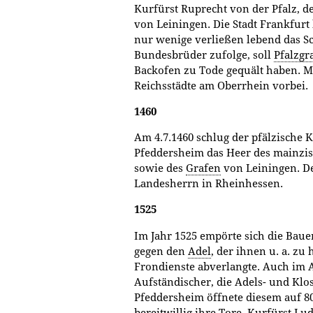
Kurfürst Ruprecht von der Pfalz, 
von Leiningen. Die Stadt Frankfurt h
nur wenige verließen lebend das S
Bundesbrüder zufolge, soll
Pfalzgr
Backofen zu Tode gequält haben. Mi
Reichsstädte am Oberrhein vorbei.
1460
Am 4.7.1460 schlug der pfälzische K
Pfeddersheim das Heer des mainzis
sowie des
Grafen
von Leiningen. De
Landesherrn in Rheinhessen.
1525
Im Jahr 1525 empörte sich die Baue
gegen den
Adel
, der ihnen u. a. z
Frondienste abverlangte. Auch im 
Aufständischer, die Adels- und Klo
Pfeddersheim öffnete diesem auf 
bereitwillig ihre Tore. Kurfürst Lu