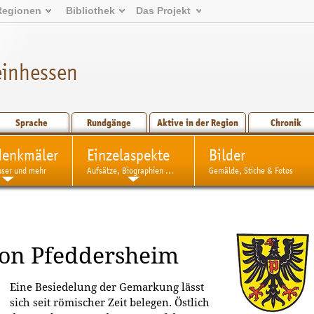
Regionen
Bibliothek
Das Projekt
einhessen
Sprache
Rundgänge
Aktive in der Region
Chronik
denkmäler
Einzelaspekte
Bilder
user und mehr
Aufsätze, Biographien ...
Gemälde, Stiche & Fotos
von Pfeddersheim
Eine Besiedelung der Gemarkung lässt
sich seit römischer Zeit belegen. Östlich