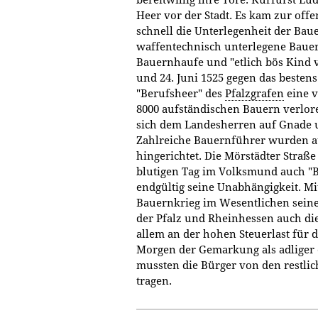
Heer vor der Stadt. Es kam zur offe
schnell die Unterlegenheit der Bau
waffentechnisch unterlegene Baue
Bauernhaufe und "etlich bös Kind v
und 24. Juni 1525 gegen das besten
"Berufsheer" des
Pfalzgrafen
eine v
8000 aufständischen Bauern verlor
sich dem Landesherren auf Gnade 
Zahlreiche Bauernführer wurden a
hingerichtet. Die Mörstädter Straß
blutigen Tag im Volksmund auch "B
endgültig seine Unabhängigkeit. Mi
Bauernkrieg im Wesentlichen seine
der Pfalz und Rheinhessen auch die
allem an der hohen Steuerlast für
Morgen der Gemarkung als adliger o
mussten die Bürger von den restlic
tragen.