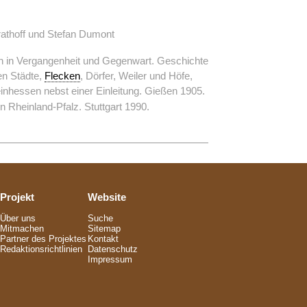
athoff und Stefan Dumont
n in Vergangenheit und Gegenwart. Geschichte
n Städte,
Flecken
, Dörfer, Weiler und Höfe,
inhessen nebst einer Einleitung. Gießen 1905.
 Rheinland-Pfalz. Stuttgart 1990.
Projekt
Website
Über uns
Suche
Mitmachen
Sitemap
Partner des Projektes
Kontakt
Redaktionsrichtlinien
Datenschutz
Impressum