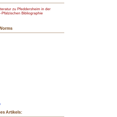
iteratur zu Pfeddersheim in der
-Pfälzischen Bibliographie
 Worms
m
es Artikels: