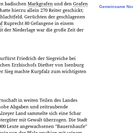
den badischen
Markgrafen
und den
Grafen
Gemeinsame Nor
atte hierzu allein 270 Reiter geschickt;
chlachtfeld. Gerüchten der geschlagenen
af
Ruprecht 80 Gefangene in einem
t der Niederlage war die große Zeit der
urfürst Friedrich der Siegreiche bei
chen Erzbischofs Diether von Isenburg
r Sieg machte Kurpfalz zum wichtigsten
rnschaft in weiten Teilen des Landes
u hohe Abgaben und zeitraubende
Alzeyer Land sammelte sich eine Schar
stergüter mit Gewalt überzogen. Die Stadt
8000 Leute angewachsenen "Bauernhaufe"
dwig von der Pfalz erschien mit seinem