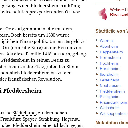
 - gelang es den Pfeddersheimern König
Weitere L
 witschaftlich prosperierenden Ort vor
Rheinland
der Orte aufgenommen, die mit dem
Stadtteile von
rden. Doch bereits um 1330 wurde
Worms
iglichen Finanzpolitik. Um an Bargeld zu
Abenheim
 Ort (ohne die Burg) an die Herren von
Heppenheim
. Als diese Familie 1418 ausstarb, gelang
Herrnsheim
 Pfeddersheim in seinen Besitz zu
Hochheim
ddersheim an die
Pfalzgrafen
bei Rhein,
Horchheim
ihnen blieb Pfeddersheim bis zu den
Ibersheim
er französischen Revolution.
Leiselheim
Neuhausen
i Pfeddersheim
Pfeddersheim
Pfiffligheim
Rheindürkheim
Weinsheim
nische
Städtebund
, zu dem neben
Wiesoppenhei
Frankfurt, Speyer, Straßburg, Hagenau
Metadaten dies
n, bei Pfeddersheim eine Schlacht gegen