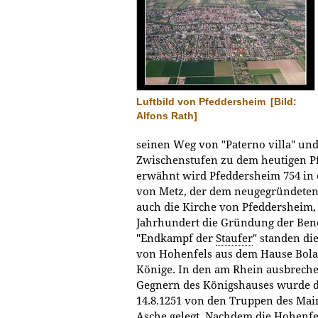
Luftbild von Pfeddersheim
[Bild:
Alfons Rath]
seinen Weg von "Paterno villa" un
Zwischenstufen zu dem heutigen P
erwähnt wird Pfeddersheim 754 in 
von Metz, der dem neugegründete
auch die Kirche von Pfeddersheim,
Jahrhundert die Gründung der Bene
"Endkampf der
Staufer
" standen di
von Hohenfels aus dem Hause Bolan
Könige. In den am Rhein ausbrec
Gegnern des Königshauses wurde d
14.8.1251 von den Truppen des Mai
Asche gelegt. Nachdem die Hohenfe