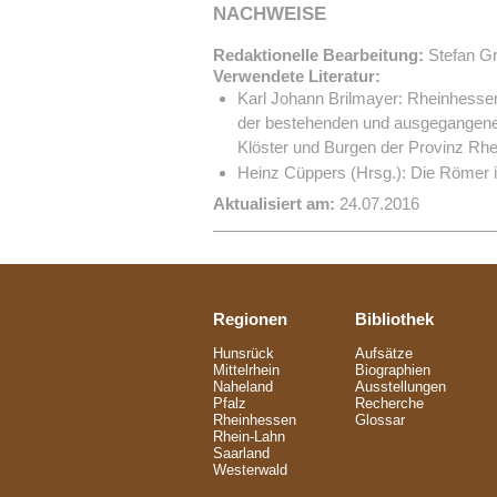
NACHWEISE
Redaktionelle Bearbeitung:
Stefan Gr
Verwendete Literatur:
Karl Johann Brilmayer: Rheinhesse
der bestehenden und ausgegangene
Klöster und Burgen der Provinz Rhe
Heinz Cüppers (Hrsg.): Die Römer in
Aktualisiert am:
24.07.2016
Regionen
Bibliothek
Hunsrück
Aufsätze
Mittelrhein
Biographien
Naheland
Ausstellungen
Pfalz
Recherche
Rheinhessen
Glossar
Rhein-Lahn
Saarland
Westerwald