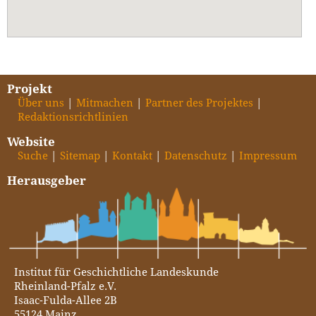
Projekt
Über uns
Mitmachen
Partner des Projektes
Redaktionsrichtlinien
Website
Suche
Sitemap
Kontakt
Datenschutz
Impressum
Herausgeber
Institut für Geschichtliche Landeskunde
Rheinland-Pfalz e.V.
Isaac-Fulda-Allee 2B
55124 Mainz