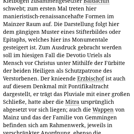
Kielbögen zusammengesetzter
Baldachin
schwebt; zum ersten Mal treten hier
manieristisch-renaissancehafte Formen im
Mainzer Raum auf. Die Darstellung folgt hier
dem gängigen Muster eines Stifterbildes oder
Epitaphs, welches hier ins Monumentale
gesteigert ist. Zum Ausdruck gebracht werden
soll im hiesigen Fall die Devotio Uriels als
Mensch vor Christus unter Mithilfe der Fürbitte
der beiden Heiligen als Schutzpatrone des
Verstorbenen. Der knieende
Erzbischof
ist auch
auf diesem Denkmal mit Pontifikaltracht
dargestellt, er trägt das Pluviale mit einer großen
Schließe, hatte aber die
Mitra
ursprünglich
abgesetzt vor sich liegen; auch die
Wappen
von
Mainz und das der Familie von Gemmingen
befinden sich am Rahmenwerk, jeweils in
verschränkter Anordnung, ebenso die