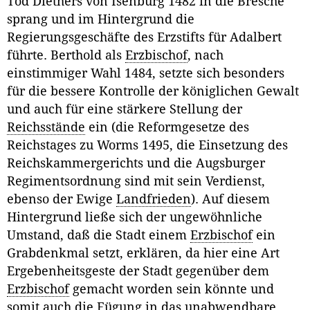
Tod Diethers von Isenburg 1482 in die Bresche
sprang und im Hintergrund die
Regierungsgeschäfte des Erzstifts für Adalbert
führte. Berthold als
Erzbischof
, nach
einstimmiger Wahl 1484, setzte sich besonders
für die bessere Kontrolle der königlichen Gewalt
und auch für eine stärkere Stellung der
Reichsstände
ein (die Reformgesetze des
Reichstages zu Worms 1495, die Einsetzung des
Reichskammergerichts und die Augsburger
Regimentsordnung sind mit sein Verdienst,
ebenso der Ewige
Landfrieden
). Auf diesem
Hintergrund ließe sich der ungewöhnliche
Umstand, daß die Stadt einem
Erzbischof
ein
Grabdenkmal setzt, erklären, da hier eine Art
Ergebenheitsgeste der Stadt gegenüber dem
Erzbischof
gemacht worden sein könnte und
somit auch die Fügung in das unabwendbare