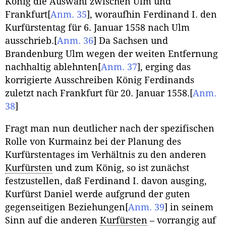
König die Auswahl zwischen Ulm und
Frankfurt
[
Anm. 35
]
, woraufhin Ferdinand I. den
Kurfürstentag für 6. Januar 1558 nach Ulm
ausschrieb.
[
Anm. 36
]
Da Sachsen und
Brandenburg Ulm wegen der weiten Entfernung
nachhaltig ablehnten
[
Anm. 37
]
, erging das
korrigierte Ausschreiben König Ferdinands
zuletzt nach Frankfurt für 20. Januar 1558.
[
Anm.
38
]
Fragt man nun deutlicher nach der spezifischen
Rolle von Kurmainz bei der Planung des
Kurfürstentages im Verhältnis zu den anderen
Kurfürsten
und zum König, so ist zunächst
festzustellen, daß Ferdinand I. davon ausging,
Kurfürst Daniel werde aufgrund der guten
gegenseitigen Beziehungen
[
Anm. 39
]
in seinem
Sinn auf die anderen
Kurfürsten
– vorrangig auf