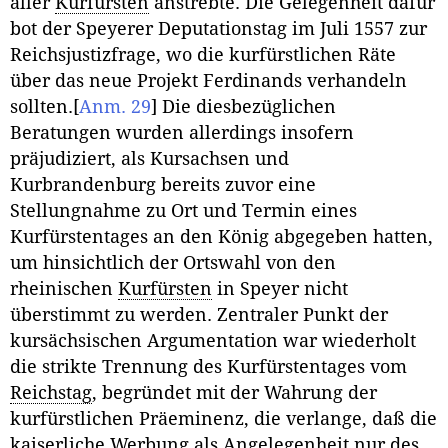
aller
Kurfürsten
anstrebte. Die Gelegenheit dafür
bot der Speyerer Deputationstag im Juli 1557 zur
Reichsjustizfrage, wo die kurfürstlichen Räte
über das neue Projekt Ferdinands verhandeln
sollten.
[
Anm. 29
]
Die diesbezüglichen
Beratungen wurden allerdings insofern
präjudiziert, als Kursachsen und
Kurbrandenburg bereits zuvor eine
Stellungnahme zu Ort und Termin eines
Kurfürstentages an den König abgegeben hatten,
um hinsichtlich der Ortswahl von den
rheinischen
Kurfürsten
in Speyer nicht
überstimmt zu werden. Zentraler Punkt der
kursächsischen Argumentation war wiederholt
die strikte Trennung des Kurfürstentages vom
Reichstag
, begründet mit der Wahrung der
kurfürstlichen Präeminenz, die verlange, daß die
kaiserliche Werbung als Angelegenheit nur des