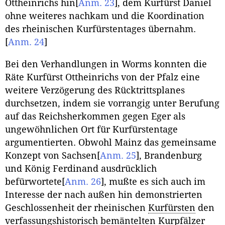
Ottheinrichs hin
[
Anm. 23
]
, dem Kurfürst Daniel
ohne weiteres nachkam und die Koordination
des rheinischen Kurfürstentages übernahm.
[
Anm. 24
]
Bei den Verhandlungen in Worms konnten die
Räte Kurfürst Ottheinrichs von der Pfalz eine
weitere Verzögerung des Rücktrittsplanes
durchsetzen, indem sie vorrangig unter Berufung
auf das Reichsherkommen gegen Eger als
ungewöhnlichen Ort für Kurfürstentage
argumentierten. Obwohl Mainz das gemeinsame
Konzept von Sachsen
[
Anm. 25
]
, Brandenburg
und König Ferdinand ausdrücklich
befürwortete
[
Anm. 26
]
, mußte es sich auch im
Interesse der nach außen hin demonstrierten
Geschlossenheit der rheinischen
Kurfürsten
den
verfassungshistorisch bemäntelten Kurpfälzer