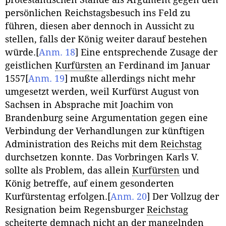
protestantischen Stände als Argument gegen den
persönlichen Reichstagsbesuch ins Feld zu
führen, diesen aber dennoch in Aussicht zu
stellen, falls der König weiter darauf bestehen
würde.
[
Anm. 18
]
Eine entsprechende Zusage der
geistlichen
Kurfürsten
an Ferdinand im Januar
1557
[
Anm. 19
]
mußte allerdings nicht mehr
umgesetzt werden, weil Kurfürst August von
Sachsen in Absprache mit Joachim von
Brandenburg seine Argumentation gegen eine
Verbindung der Verhandlungen zur künftigen
Administration des Reichs mit dem
Reichstag
durchsetzen konnte. Das Vorbringen Karls V.
sollte als Problem, das allein
Kurfürsten
und
König betreffe, auf einem gesonderten
Kurfürstentag erfolgen.
[
Anm. 20
]
Der Vollzug der
Resignation beim Regensburger
Reichstag
scheiterte demnach nicht an der mangelnden