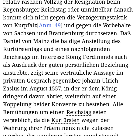
relativ raschen Vollzug der Resignation beim
Regensburger
Reichstag
oder unmittelbar danach
konnte sich nicht gegen die Verzögerungstaktik
von Kurpfalz
[
Anm. 49
]
und gegen die Vorbehalte
von Sachsen und Brandenburg durchsetzen. Daß
Daniel von Mainz die baldige Anstellung des
Kurfürstentags und eines nachfolgenden
Reichstags im Interesse König Ferdinands auch
als Ausdruck der guten persönlichen Beziehung
anstrebte, zeigt seine vertrauliche Aussage im
privaten Gespräch gegenüber Johann Ulrich
Zasius im August 1557, in der er dem König
dringend davon abriet, weiterhin auf einer
Koppelung beider Konvente zu bestehen. Alle
Bemühungen um einen
Reichstag
seien
vergeblich, da die
Kurfürsten
wegen der
Wahrung ihrer Präeminenz nicht zulassen
würden, das annderer fursten unnd stenndt