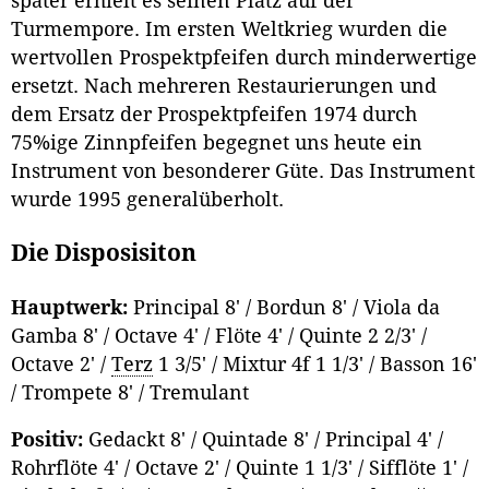
später erhielt es seinen Platz auf der
Turmempore. Im ersten Weltkrieg wurden die
wertvollen Prospektpfeifen durch minderwertige
ersetzt. Nach mehreren Restaurierungen und
dem Ersatz der Prospektpfeifen 1974 durch
75%ige Zinnpfeifen begegnet uns heute ein
Instrument von besonderer Güte. Das Instrument
wurde 1995 generalüberholt.
Die Disposisiton
Hauptwerk:
Principal 8' / Bordun 8' / Viola da
Gamba 8' / Octave 4' / Flöte 4' / Quinte 2 2/3' /
Octave 2' /
Terz
1 3/5' / Mixtur 4f 1 1/3' / Basson 16'
/ Trompete 8' / Tremulant
Positiv:
Gedackt 8' / Quintade 8' / Principal 4' /
Rohrflöte 4' / Octave 2' / Quinte 1 1/3' / Sifflöte 1' /