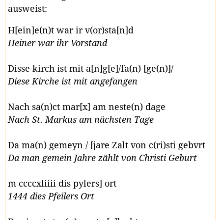
ausweist:
H[ein]e(n)t war ir v(or)sta[n]d
Heiner war ihr Vorstand
Disse kirch ist mit a[n]g[e]/fa(n) [ge(n)]/
Diese Kirche ist mit angefangen
Nach sa(n)ct mar[x] am neste(n) dage
Nach St. Markus am nächsten Tage
Da ma(n) gemeyn / [jare Zalt von c(ri)sti gebvrt
Da man gemein Jahre zählt von Christi Geburt
m ccccxliiii dis pylers] ort
1444 dies Pfeilers Ort