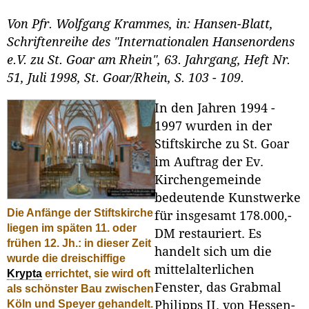
Von Pfr. Wolfgang Krammes, in: Hansen-Blatt,
Schriftenreihe des "Internationalen Hansenordens
e.V. zu St. Goar am Rhein", 63. Jahrgang, Heft Nr.
51, Juli 1998, St. Goar/Rhein, S. 103 - 109.
In den Jahren 1994 -
1997 wurden in der
Stiftskirche zu St. Goar
im Auftrag der Ev.
Kirchengemeinde
bedeutende Kunstwerke
Die Anfänge der Stiftskirche
für insgesamt 178.000,-
liegen im späten 11. oder
DM restauriert. Es
frühen 12. Jh.: in dieser Zeit
handelt sich um die
wurde die dreischiffige
mittelalterlichen
Krypta
errichtet, sie wird oft
Fenster, das Grabmal
als schönster Bau zwischen
Köln und Speyer gehandelt.
Philipps II. von Hessen-