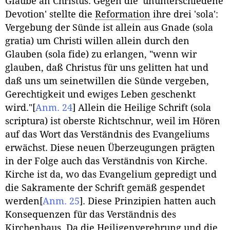
Glaube an Christus. Gegen die 'ununterschiedene
Devotion' stellte die
Reformation
ihre drei 'sola':
Vergebung der Sünde ist allein aus Gnade (sola
gratia) um Christi willen allein durch den
Glauben (sola fide) zu erlangen, "wenn wir
glauben, daß Christus für uns gelitten hat und
daß uns um seinetwillen die Sünde vergeben,
Gerechtigkeit und ewiges Leben geschenkt
wird."
[
Anm. 24
]
Allein die Heilige Schrift (sola
scriptura) ist oberste Richtschnur, weil im Hören
auf das Wort das Verständnis des Evangeliums
erwächst. Diese neuen Überzeugungen prägten
in der Folge auch das Verständnis von Kirche.
Kirche ist da, wo das Evangelium gepredigt und
die Sakramente der Schrift gemäß gespendet
werden
[
Anm. 25
]
. Diese Prinzipien hatten auch
Konsequenzen für das Verständnis des
Kirchenbaus. Da die Heiligenverehrung und die