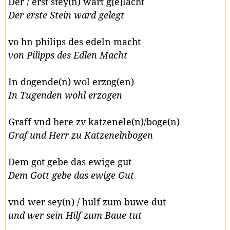
Der / erst stey(n) wart g[e]lacht
Der erste Stein ward gelegt
vo hn philips des edeln macht
von Pilipps des Edlen Macht
In dogende(n) wol erzog(en)
In Tugenden wohl erzogen
Graff vnd here zv katzenele(n)/boge(n)
Graf und Herr zu Katzenelnbogen
Dem got gebe das ewige gut
Dem Gott gebe das ewige Gut
vnd wer sey(n) / hulf zum buwe dut
und wer sein Hilf zum Baue tut