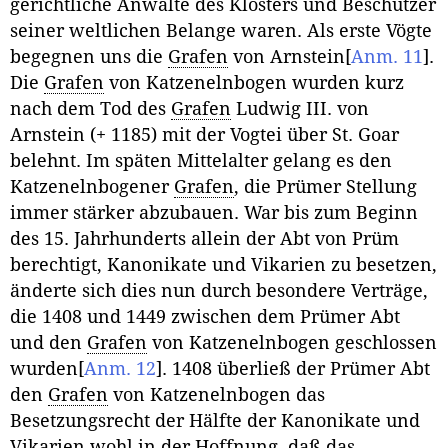
gerichtliche Anwälte des Klosters und Beschützer
seiner weltlichen Belange waren. Als erste Vögte
begegnen uns die
Grafen
von Arnstein
[
Anm. 11
]
.
Die
Grafen
von Katzenelnbogen wurden kurz
nach dem Tod des
Grafen
Ludwig III. von
Arnstein (+ 1185) mit der Vogtei über St. Goar
belehnt. Im späten Mittelalter gelang es den
Katzenelnbogener
Grafen
, die Prümer Stellung
immer stärker abzubauen. War bis zum Beginn
des 15. Jahrhunderts allein der Abt von Prüm
berechtigt, Kanonikate und Vikarien zu besetzen,
änderte sich dies nun durch besondere Verträge,
die 1408 und 1449 zwischen dem Prümer Abt
und den
Grafen
von Katzenelnbogen geschlossen
wurden
[
Anm. 12
]
. 1408 überließ der Prümer Abt
den
Grafen
von Katzenelnbogen das
Besetzungsrecht der Hälfte der Kanonikate und
Vikarien wohl in der Hoffnung, daß das