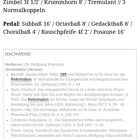
Zimbel 3f 1/2' / Krummhorn 8' / Tremulant // 3
Normalkoppeln
Pedal:
Subbaß 16' / Octavbaß 8' / Gedacktbaß 8' /
Choralbaß 4' / Rauschpfeife 4f 2' / Posaune 16'
NACHWEISE
Verfasser:
Pfr. Wolfgang Krammes
Verwendete Literatur:
Benrath, Gustav Adolf: Stifter,
Stift
und Stiftskirche zu St. Goar vor der
Reformation
. In: Monatshefte für Evangelische Kirchengeschichte des
Rheinlandes, 43. Jahrgang 1994, S. 1-18
Back, Friedrich: Die evangelische Kirche im Lande zwischen Rhein,
Mosel, Nahe und Glan bis zum Beginn des dreißigjährigen Krieges, I1.
Theil. Die
Reformation
der Kirche, sowie der Kirche Schicksale und
Gestaltung bis zum Jahre 1620. Abtheilung I., Bonn 1873, S. 39 - 49.
Böcher, Otto: Die ehemalige Stiftskirche zu St. Goar. In: Ärzteblatt
Rheinland-Pfalz (1993) Nr. 6, S. 245-247.
Confessio Augustana. In.: Die Bekenntnisschriften der evangelisch-
lutherischen Kirche. Göttingen 1930, 6. Aufl 1967, S. 56.
Dehio, Georg: Handbuch der Deutschen Kunstdenkmäler, Rheinland-
Pfalz/Saarland, bearbeitet von Hans Caspary, Wolfgang Götz und Ekkart