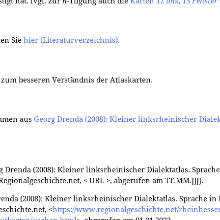
igt hat. (Vgl. zur
n
-Tilgung auch die
Karten 12
uns
,
13
Fenster
den Sie
hier (Literaturverzeichnis).
 zum besseren Verständnis der Atlaskarten.
ommen aus
Georg Drenda (2008): Kleiner linksrheinischer Dialek
 Drenda (2008): Kleiner linksrheinischer Dialektatlas. Sprach
f Regionalgeschichte.net, < URL >, abgerufen am TT.MM.JJJJ.
renda (2008): Kleiner linksrheinischer Dialektatlas. Sprache i
eschichte.net, <
https://www.regionalgeschichte.net/rheinhessen