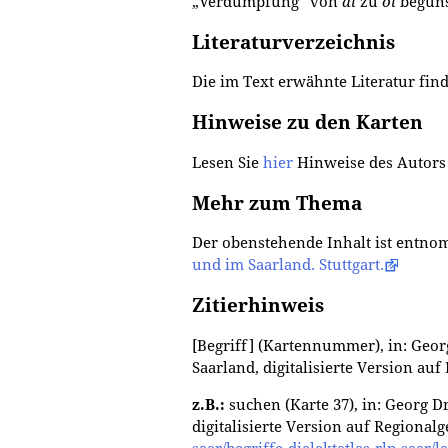
„Verdumpfung“ von
ai
zu
oi
begünst
Literaturverzeichnis
Die im Text erwähnte Literatur fin
Hinweise zu den Karten
Lesen Sie
hier
Hinweise des Autors
Mehr zum Thema
Der obenstehende Inhalt ist entn
und im Saarland. Stuttgart.
Zitierhinweis
[Begriff] (Kartennummer), in: Georg
Saarland, digitalisierte Version au
z.B.:
suchen (Karte 37), in: Georg D
digitalisierte Version auf Regionalg