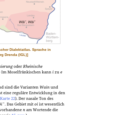
scher Dialektatlas. Sprache in
org Drenda (IGL)]
sierung
oder
Rheinische
) Im Moselfränkischen kann
i
zu
e
nd sind die Varianten
Wain
und
t eine reguläre Entwicklung in den
Karte 22
). Der nasale Ton des
i˜
. Das Gebiet mit
oi
ist wesentlich
ch vorhandene
n
am Wortende die