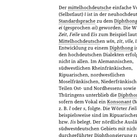
Der
mittelhochdeutsch
e einfache V
(Selbstlaut)
î
ist in der neuhochdeu
Standardsprache
zu dem
Diphthon
ei
(gesprochen
ai
) geworden. Die W
Zeit
,
Feile
und
Eis
zum Beispiel lau
Mittelhochdeutsch
en
wîn
,
zît
,
vîle
,
î
Entwicklung zu einem
Diphthong
i
den hochdeutschen Dialekten erfolg
nicht in allen. Im Alemannischen,
südwestlichen Rheinfränkischen,
Ripuarischen, nordwestlichen
Moselfränkischen, Niederfränkisch
Teilen Ost- und Nordhessens sowie
Thüringens unterblieb die
Diphtho
sofern dem Vokal ein
Konsonant
(M
z. B.
l
oder
s
, folgte. Die Wörter
Feil
beispielsweise sind im Ripuarische
bzw.
Iis
belegt. Der nördliche Auslä
südwestdeutschen Gebiets mit nich
durchgeführter
Diphthongierung
ra