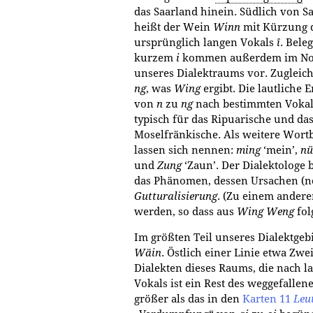
das Saarland hinein. Südlich von 
heißt der Wein
Winn
mit Kürzung 
ursprünglich langen Vokals
î
. Bele
kurzem
i
kommen außerdem im No
unseres Dialektraums vor. Zugleic
ng
, was
Wing
ergibt. Die lautliche 
von
n
zu
ng
nach bestimmten Vokal
typisch für das Ripuarische und da
Moselfränkische. Als weitere Wortb
lassen sich nennen:
ming
‘mein’,
nü
und
Zung
‘Zaun’. Der Dialektologe 
das Phänomen, dessen Ursachen (noc
Gutturalisierung
. (Zu einem andere
werden, so dass aus
Wing
Weng
fol
Im größten Teil unseres Dialektge
Wäin
. Östlich einer Linie etwa Zwe
Dialekten dieses Raums, die nach la
Vokals ist ein Rest des weggefalle
größer als das in den
Karten 11
Leu