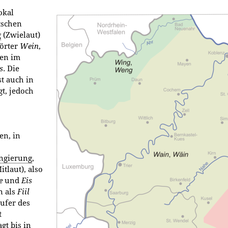
okal
tschen
g
(Zwielaut)
örter
Wein
,
ten im
s
. Die
st auch in
t, jedoch
en, in
ngierung
,
itlaut), also
e
und
Eis
n als
Fiil
ufer des
t
gt bis in