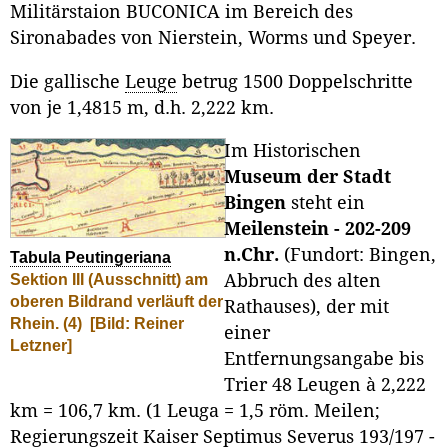
Militärstaion BUCONICA im Bereich des
Sironabades von Nierstein, Worms und Speyer.
Die gallische
Leuge
betrug 1500 Doppelschritte
von je 1,4815 m, d.h. 2,222 km.
Im Historischen
Museum der Stadt
Bingen
steht ein
Meilenstein - 202-209
n.Chr.
(Fundort: Bingen,
Tabula Peutingeriana
Sektion III (Ausschnitt) am
Abbruch des alten
oberen Bildrand verläuft der
Rathauses), der mit
Rhein. (4)
[Bild: Reiner
einer
Letzner]
Entfernungsangabe bis
Trier 48 Leugen à 2,222
km = 106,7 km. (1 Leuga = 1,5 röm. Meilen;
Regierungszeit Kaiser Septimus Severus 193/197 -