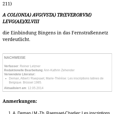
211)
A COL(ONIA) AVG(VSTA) TR(EVERORVM)
LEVG(AE)/XLVIII
die Einbindung Bingens in das Fernstraßennetz
verdeutlicht.
NACHWEISE
Verfasser
:
Reiner Letzner
Redaktionelle Bearbeitung
: Ann-Kathrin Zehender
Verwendete Literatur:
Deman, Albert / Raepsaet, Marie-Thérèse: Les inscriptions latines de
Belgique. Brüssel 1985.
Aktualisiert am
: 12.05.2014
Anmerkungen:
A. Deman / M.-Th. Raepsaet-Charlier: Les inscriptions