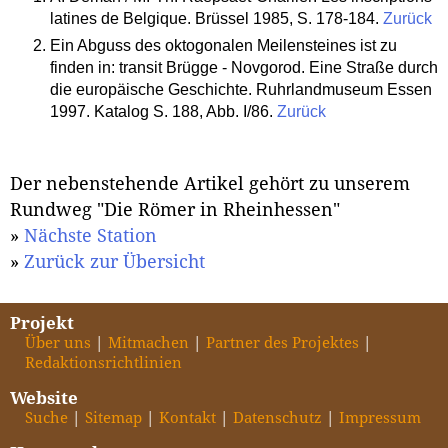
latines de Belgique. Brüssel 1985, S. 178-184.
Zurück
Ein Abguss des oktogonalen Meilensteines ist zu
finden in: transit Brügge - Novgorod. Eine Straße durch
die europäische Geschichte. Ruhrlandmuseum Essen
1997. Katalog S. 188, Abb. I/86.
Zurück
Der nebenstehende Artikel gehört zu unserem
Rundweg "Die Römer in Rheinhessen"
»
Nächste Station
»
Zurück zur Übersicht
Projekt
Über uns
Mitmachen
Partner des Projektes
Redaktionsrichtlinien
Website
Suche
Sitemap
Kontakt
Datenschutz
Impressum