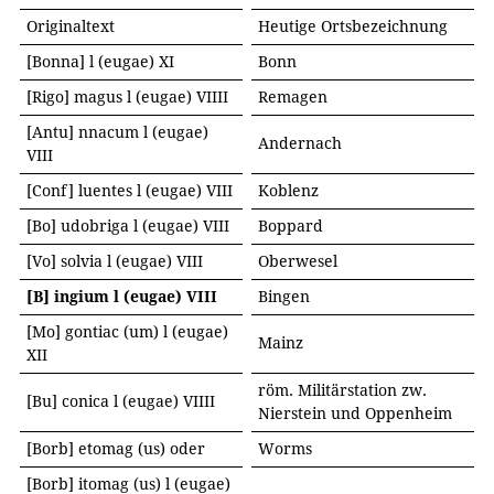
Originaltext
Heutige Ortsbezeichnung
[Bonna] l (eugae) XI
Bonn
[Rigo] magus l (eugae) VIIII
Remagen
[Antu] nnacum l (eugae)
Andernach
VIII
[Conf] luentes l (eugae) VIII
Koblenz
[Bo] udobriga l (eugae) VIII
Boppard
[Vo] solvia l (eugae) VIII
Oberwesel
[B] ingium l (eugae) VIII
Bingen
[Mo] gontiac (um) l (eugae)
Mainz
XII
röm. Militärstation zw.
[Bu] conica l (eugae) VIIII
Nierstein und Oppenheim
[Borb] etomag (us) oder
Worms
[Borb] itomag (us) l (eugae)