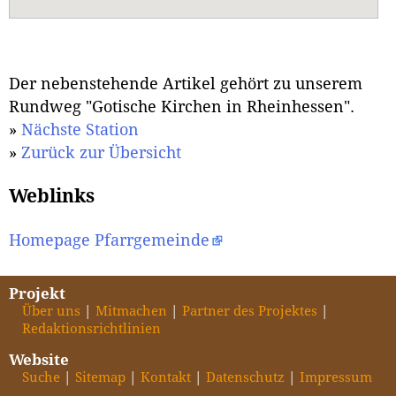
Der nebenstehende Artikel gehört zu unserem
Rundweg "Gotische Kirchen in Rheinhessen".
»
Nächste Station
»
Zurück zur Übersicht
Weblinks
Homepage Pfarrgemeinde
Projekt
Über uns
Mitmachen
Partner des Projektes
Redaktionsrichtlinien
Website
Suche
Sitemap
Kontakt
Datenschutz
Impressum