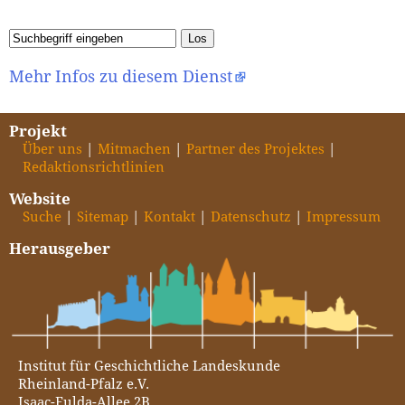
Mehr Infos zu diesem Dienst
Projekt
Über uns
Mitmachen
Partner des Projektes
Redaktionsrichtlinien
Website
Suche
Sitemap
Kontakt
Datenschutz
Impressum
Herausgeber
Institut für Geschichtliche Landeskunde
Rheinland-Pfalz e.V.
Isaac-Fulda-Allee 2B