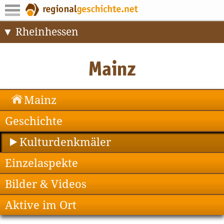
Rheinhessen
Mainz
Geschichte
Kulturdenkmäler
Einzelaspekte
Bilder & Videos
Aktive im Ort