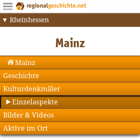
Rheinhessen
Mainz
Geschichte
Kulturdenkmäler
Einzelaspekte
Bilder & Videos
Aktive im Ort