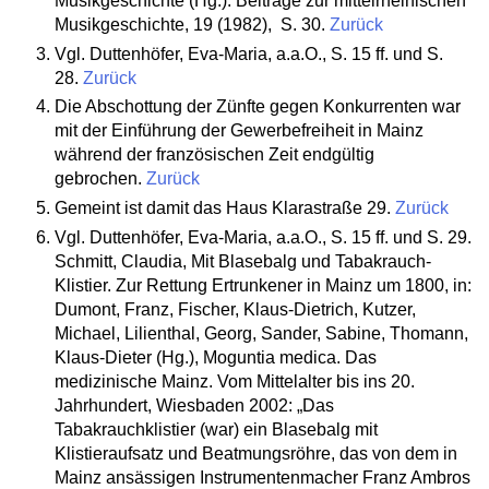
Musikgeschichte (Hg.): Beiträge zur mittelrheinischen
Musikgeschichte, 19 (1982), S. 30.
Zurück
Vgl. Duttenhöfer, Eva-Maria, a.a.O., S. 15 ff. und S.
28.
Zurück
Die Abschottung der Zünfte gegen Konkurrenten war
mit der Einführung der Gewerbefreiheit in Mainz
während der französischen Zeit endgültig
gebrochen.
Zurück
Gemeint ist damit das Haus Klarastraße 29.
Zurück
Vgl. Duttenhöfer, Eva-Maria, a.a.O., S. 15 ff. und S. 29.
Schmitt, Claudia, Mit Blasebalg und Tabakrauch-
Klistier. Zur Rettung Ertrunkener in Mainz um 1800, in:
Dumont, Franz, Fischer, Klaus-Dietrich, Kutzer,
Michael, Lilienthal, Georg, Sander, Sabine, Thomann,
Klaus-Dieter (Hg.), Moguntia medica. Das
medizinische Mainz. Vom Mittelalter bis ins 20.
Jahrhundert, Wiesbaden 2002: „Das
Tabakrauchklistier (war) ein Blasebalg mit
Klistieraufsatz und Beatmungsröhre, das von dem in
Mainz ansässigen Instrumentenmacher Franz Ambros