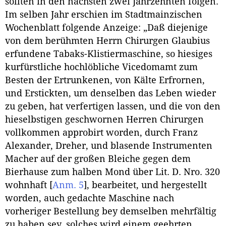
sollten in den nächsten zwei Jahrzehnten folgen.
Im selben Jahr erschien im Stadtmainzischen
Wochenblatt folgende Anzeige: „Daß diejenige
von dem berühmten Herrn Chirurgen Glaubius
erfundene Tabaks-Klistiermaschine, so hiesiges
kurfürstliche hochlöbliche Vicedomamt zum
Besten der Ertrunkenen, von Kälte Erfrornen,
und Erstickten, um denselben das Leben wieder
zu geben, hat verfertigen lassen, und die von den
hieselbstigen geschwornen Herren Chirurgen
vollkommen approbirt worden, durch Franz
Alexander, Dreher, und blasende Instrumenten
Macher auf der großen Bleiche gegen dem
Bierhause zum halben Mond über Lit. D. Nro. 320
wohnhaft
[
Anm. 5
]
, bearbeitet, und hergestellt
worden, auch gedachte Maschine nach
vorheriger Bestellung bey demselben mehrfältig
zu haben sey, solches wird einem geehrten