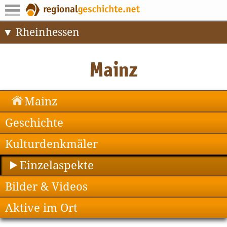
Rheinhessen
Mainz
Geschichte
Kulturdenkmäler
Einzelaspekte
Bilder & Videos
Aktive im Ort