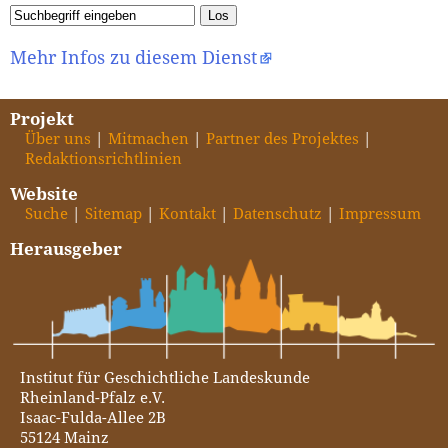
Mehr Infos zu diesem Dienst
Projekt
Über uns
Mitmachen
Partner des Projektes
Redaktionsrichtlinien
Website
Suche
Sitemap
Kontakt
Datenschutz
Impressum
Herausgeber
Institut für Geschichtliche Landeskunde
Rheinland-Pfalz e.V.
Isaac-Fulda-Allee 2B
55124 Mainz