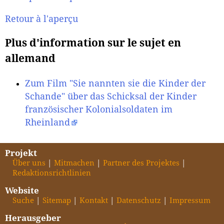
Retour à l'aperçu
Plus d'information sur le sujet en
allemand
Zum Film "Sie nannten sie die Kinder der
Schande" über das Schicksal der Kinder
französischer Kolonialsoldaten im
Rheinland
Projekt
Über uns
Mitmachen
Partner des Projektes
Redaktionsrichtlinien
Website
Suche
Sitemap
Kontakt
Datenschutz
Impressum
Herausgeber