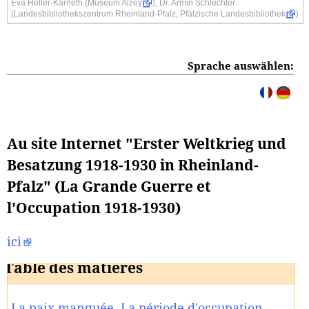
Eva Heller-Karneth (
Museum Alzey
), Dr. Armin Schlechter
(
Landesbibliothekszentrum Rheinland-Pfalz, Pfälzische Landesbibliothek
)
Sprache auswählen:
Au site Internet "Erster Weltkrieg und
Besatzung 1918-1930 in Rheinland-
Pfalz" (La Grande Guerre et
l'Occupation 1918-1930)
ici
Table des matières
La paix manquée. La période d'occupation