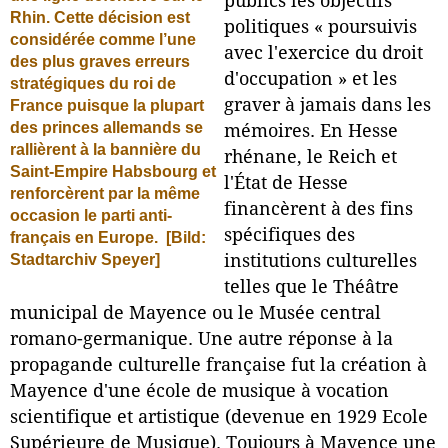
publics les objectifs
Rhin. Cette décision est
politiques « poursuivis
considérée comme l’une
avec l'exercice du droit
des plus graves erreurs
d'occupation » et les
stratégiques du roi de
graver à jamais dans les
France puisque la plupart
des princes allemands se
mémoires. En Hesse
rallièrent à la bannière du
rhénane, le Reich et
Saint-Empire Habsbourg et
l'État de Hesse
renforcèrent par la même
financèrent à des fins
occasion le parti anti-
spécifiques des
français en Europe.
[Bild:
Stadtarchiv Speyer]
institutions culturelles
telles que le Théâtre
municipal de Mayence ou le Musée central
romano-germanique. Une autre réponse à la
propagande culturelle française fut la création à
Mayence d'une école de musique à vocation
scientifique et artistique (devenue en 1929 Ecole
Supérieure de Musique). Toujours à Mayence une