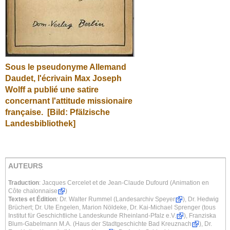
Sous le pseudonyme Allemand
Daudet, l'écrivain Max Joseph
Wolff a publié une satire
concernant l'attitude missionaire
française.
[Bild: Pfälzische
Landesbibliothek]
AUTEURS
Traduction
: Jacques Cercelet et de Jean-Claude Dufourd (
Animation en
Côte chalonnaise
)
Textes et Édition
: Dr. Walter Rummel (
Landesarchiv Speyer
), Dr. Hedwig
Brüchert; Dr. Ute Engelen, Marion Nöldeke, Dr. Kai-Michael Sprenger (tous
Institut für Geschichtliche Landeskunde Rheinland-Pfalz e.V.
), Franziska
Blum-Gabelmann M.A. (
Haus der Stadtgeschichte Bad Kreuznach
), Dr.